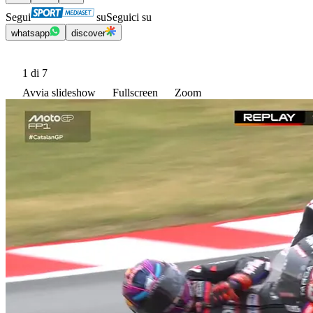
Segui
su
Seguici su
whatsapp
discover
1
di 7
Avvia slideshow
Fullscreen
Zoom