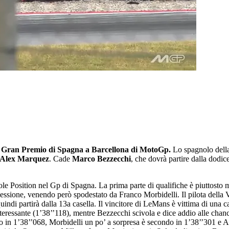
l
Gran Premio di Spagna a Barcellona di MotoGp.
Lo spagnolo della
Alex Marquez
. Cade
Marco Bezzecchi
, che dovrà partire dalla dodic
le Position nel Gp di Spagna. La prima parte di qualifiche è piuttosto 
 sessione, venendo però spodestato da Franco Morbidelli. Il pilota della
indi partirà dalla 13a casella. Il vincitore di LeMans è vittima di una c
ressante (1’38’’118), mentre Bezzecchi scivola e dice addio alle chance
giro in 1’38’’068, Morbidelli un po’ a sorpresa è secondo in 1’38’’301 e A