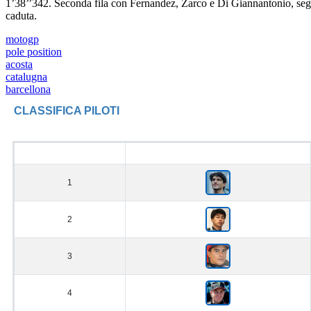
1’38’’342. Seconda fila con Fernandez, Zarco e Di Giannantonio, segu
caduta.
motogp
pole position
acosta
catalugna
barcellona