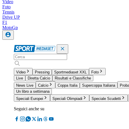
Video
Foto
Tennis
Drive UP
F1
MotoGp
Video
Pressing
Sportmediaset XXL
Foto
Live
Diretta Calcio
Risultati e Classifiche
News Live
Calcio
Coppa Italia
Supercoppa Italiana
Proba
Un libro a settimana
Speciali Europei
Speciali Olimpiadi
Speciale Scudetti
Seguici anche su