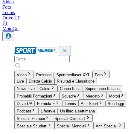
Video
Foto
Tennis
Drive UP
F1
MotoGp
Video
Pressing
Sportmediaset XXL
Foto
Live
Diretta Calcio
Risultati e Classifiche
News Live
Calcio
Coppa Italia
Supercoppa Italiana
Probabili Formazioni
Squadre
Mercato
Motori
Drive UP
Formula E
Tennis
Altri Sport
Sondaggi
Podcast
Lifestyle
Un libro a settimana
Speciali Europei
Speciali Olimpiadi
Speciale Scudetti
Speciali Mondiali
Altri Speciali