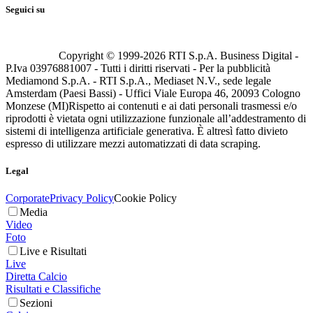
Seguici su
Copyright © 1999-
2026
RTI S.p.A. Business Digital -
P.Iva 03976881007 - Tutti i diritti riservati - Per la pubblicità
Mediamond S.p.A. - RTI S.p.A., Mediaset N.V., sede legale
Amsterdam (Paesi Bassi) - Uffici Viale Europa 46, 20093 Cologno
Monzese (MI)
Rispetto ai contenuti e ai dati personali trasmessi e/o
riprodotti è vietata ogni utilizzazione funzionale all’addestramento di
sistemi di intelligenza artificiale generativa. È altresì fatto divieto
espresso di utilizzare mezzi automatizzati di data scraping.
Legal
Corporate
Privacy Policy
Cookie Policy
Media
Video
Foto
Live e Risultati
Live
Diretta Calcio
Risultati e Classifiche
Sezioni