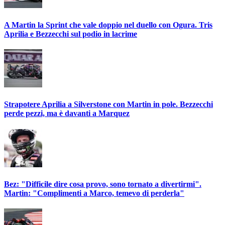
A Martin la Sprint che vale doppio nel duello con Ogura. Tris
Aprilia e Bezzecchi sul podio in lacrime
Strapotere Aprilia a Silverstone con Martin in pole. Bezzecchi
perde pezzi, ma è davanti a Marquez
Bez: "Difficile dire cosa provo, sono tornato a divertirmi".
Martin: "Complimenti a Marco, temevo di perderla"