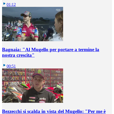
01:12
Bagnaia: "Al Mugello per portare a termine la
nostra crescita"
00:51
Bezzecchi si scalda in vista del Mugello: "Per me è