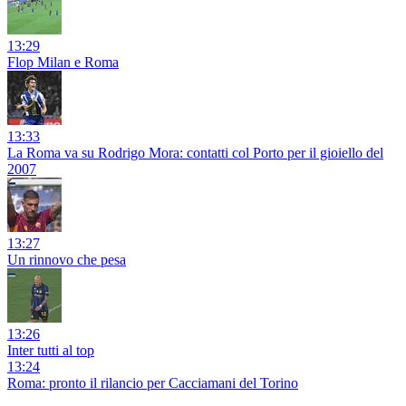
13:29
Flop Milan e Roma
13:33
La Roma va su Rodrigo Mora: contatti col Porto per il gioiello del
2007
13:27
Un rinnovo che pesa
13:26
Inter tutti al top
13:24
Roma: pronto il rilancio per Cacciamani del Torino