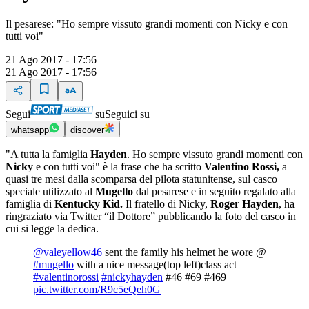
Il pesarese: "Ho sempre vissuto grandi momenti con Nicky e con
tutti voi"
21 Ago 2017 - 17:56
21 Ago 2017 - 17:56
Segui
su
Seguici su
whatsapp
discover
"A tutta la famiglia
Hayden
. Ho sempre vissuto grandi momenti con
Nicky
e con tutti voi" è la frase che ha scritto
Valentino Rossi,
a
quasi tre mesi dalla scomparsa del pilota statunitense, sul casco
speciale utilizzato al
Mugello
dal pesarese e in seguito regalato alla
famiglia di
Kentucky Kid.
Il fratello di Nicky,
Roger Hayden
, ha
ringraziato via Twitter “il Dottore” pubblicando la foto del casco in
cui si legge la dedica.
@valeyellow46
sent the family his helmet he wore @
#mugello
with a nice message(top left)class act
#valentinorossi
#nickyhayden
#46 #69 #469
pic.twitter.com/R9c5eQeh0G