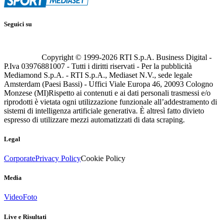
Seguici su
Copyright © 1999-
2026
RTI S.p.A. Business Digital -
P.Iva 03976881007 - Tutti i diritti riservati - Per la pubblicità
Mediamond S.p.A. - RTI S.p.A., Mediaset N.V., sede legale
Amsterdam (Paesi Bassi) - Uffici Viale Europa 46, 20093 Cologno
Monzese (MI)
Rispetto ai contenuti e ai dati personali trasmessi e/o
riprodotti è vietata ogni utilizzazione funzionale all’addestramento di
sistemi di intelligenza artificiale generativa. È altresì fatto divieto
espresso di utilizzare mezzi automatizzati di data scraping.
Legal
Corporate
Privacy Policy
Cookie Policy
Media
Video
Foto
Live e Risultati