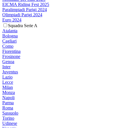
EICMA Riding Fest 2025
Paralimpiadi Parigi 2024
Olimpiadi Parigi 2024
Euro 2024
Squadra Serie A
Atalanta
Bologna
Cagliari
Como
Fiorentina
Frosinone
Genoa
Inter
Juventus
Lazio
Lecce
Milan
Monza
Napoli
Parma
Roma
Sassuolo
Torino
Udinese