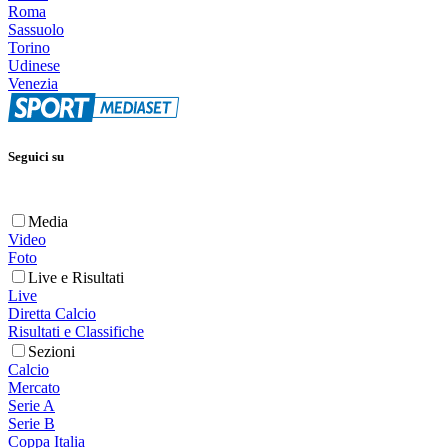
Roma
Sassuolo
Torino
Udinese
Venezia
Seguici su
Media
Video
Foto
Live e Risultati
Live
Diretta Calcio
Risultati e Classifiche
Sezioni
Calcio
Mercato
Serie A
Serie B
Coppa Italia