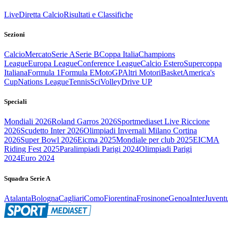
Live
Diretta Calcio
Risultati e Classifiche
Sezioni
Calcio
Mercato
Serie A
Serie B
Coppa Italia
Champions
League
Europa League
Conference League
Calcio Estero
Supercoppa
Italiana
Formula 1
Formula E
MotoGP
Altri Motori
Basket
America's
Cup
Nations League
Tennis
Sci
Volley
Drive UP
Speciali
Mondiali 2026
Roland Garros 2026
Sportmediaset Live Riccione
2026
Scudetto Inter 2026
Olimpiadi Invernali Milano Cortina
2026
Super Bowl 2026
Eicma 2025
Mondiale per club 2025
EICMA
Riding Fest 2025
Paralimpiadi Parigi 2024
Olimpiadi Parigi
2024
Euro 2024
Squadra Serie A
Atalanta
Bologna
Cagliari
Como
Fiorentina
Frosinone
Genoa
Inter
Juvent