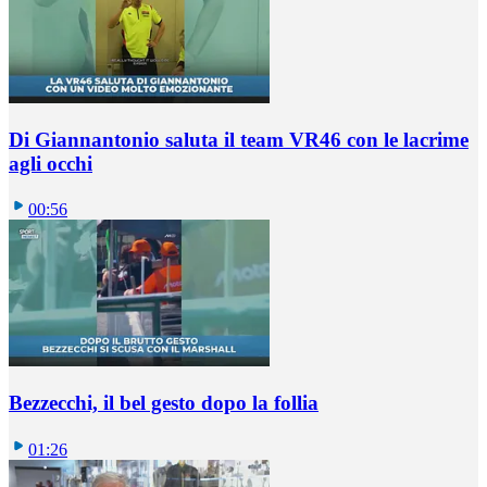
Di Giannantonio saluta il team VR46 con le lacrime
agli occhi
00:56
Bezzecchi, il bel gesto dopo la follia
01:26