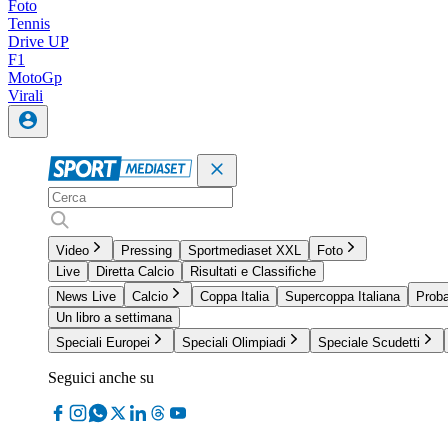
Foto
Tennis
Drive UP
F1
MotoGp
Virali
Video
Pressing
Sportmediaset XXL
Foto
Live
Diretta Calcio
Risultati e Classifiche
News Live
Calcio
Coppa Italia
Supercoppa Italiana
Proba
Un libro a settimana
Speciali Europei
Speciali Olimpiadi
Speciale Scudetti
Seguici anche su