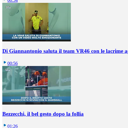
00:54
Di Giannantonio saluta il team VR46 con le lacrime ag
00:56
Bezzecchi, il bel gesto dopo la follia
01:26