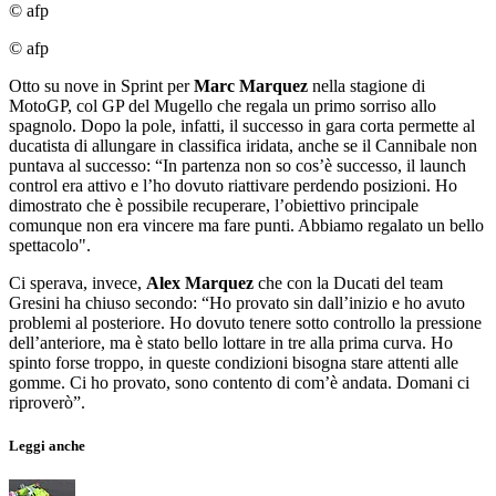
© afp
© afp
Otto su nove in Sprint per
Marc
Marquez
nella stagione di
MotoGP, col GP del Mugello che regala un primo sorriso allo
spagnolo. Dopo la pole, infatti, il successo in gara corta permette al
ducatista di allungare in classifica iridata, anche se il Cannibale non
puntava al successo: “In partenza non so cos’è successo, il launch
control era attivo e l’ho dovuto riattivare perdendo posizioni. Ho
dimostrato che è possibile recuperare, l’obiettivo principale
comunque non era vincere ma fare punti. Abbiamo regalato un bello
spettacolo".
Ci sperava, invece,
Alex
Marquez
che con la Ducati del team
Gresini ha chiuso secondo: “Ho provato sin dall’inizio e ho avuto
problemi al posteriore. Ho dovuto tenere sotto controllo la pressione
dell’anteriore, ma è stato bello lottare in tre alla prima curva. Ho
spinto forse troppo, in queste condizioni bisogna stare attenti alle
gomme. Ci ho provato, sono contento di com’è andata. Domani ci
riproverò”.
Leggi anche