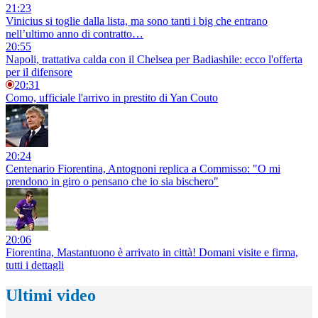
21:23
Vinicius si toglie dalla lista, ma sono tanti i big che entrano
nell’ultimo anno di contratto…
20:55
Napoli, trattativa calda con il Chelsea per Badiashile: ecco l'offerta
per il difensore
20:31
Como, ufficiale l'arrivo in prestito di Yan Couto
20:24
Centenario Fiorentina, Antognoni replica a Commisso: "O mi
prendono in giro o pensano che io sia bischero"
20:06
Fiorentina, Mastantuono è arrivato in città! Domani visite e firma,
tutti i dettagli
Ultimi video