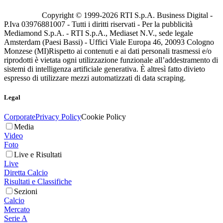
Copyright © 1999-
2026
RTI S.p.A. Business Digital -
P.Iva 03976881007 - Tutti i diritti riservati - Per la pubblicità
Mediamond S.p.A. - RTI S.p.A., Mediaset N.V., sede legale
Amsterdam (Paesi Bassi) - Uffici Viale Europa 46, 20093 Cologno
Monzese (MI)
Rispetto ai contenuti e ai dati personali trasmessi e/o
riprodotti è vietata ogni utilizzazione funzionale all’addestramento di
sistemi di intelligenza artificiale generativa. È altresì fatto divieto
espresso di utilizzare mezzi automatizzati di data scraping.
Legal
Corporate
Privacy Policy
Cookie Policy
Media
Video
Foto
Live e Risultati
Live
Diretta Calcio
Risultati e Classifiche
Sezioni
Calcio
Mercato
Serie A