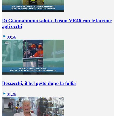
Di Giannantonio saluta il team VR46 con le lacrime
agli occhi
00:56
Bezzecchi, il bel gesto dopo la follia
01:26