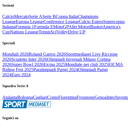
Sezioni
Calcio
Mercato
Serie A
Serie B
Coppa Italia
Champions
League
Europa League
Conference League
Calcio Estero
Supercoppa
Italiana
Formula 1
Formula E
MotoGP
Altri Motori
Basket
America's
Cup
Nations League
Tennis
Sci
Volley
Drive UP
Speciali
Mondiali 2026
Roland Garros 2026
Sportmediaset Live Riccione
2026
Scudetto Inter 2026
Olimpiadi Invernali Milano Cortina
2026
Super Bowl 2026
Eicma 2025
Mondiale per club 2025
EICMA
Riding Fest 2025
Paralimpiadi Parigi 2024
Olimpiadi Parigi
2024
Euro 2024
Squadra Serie A
Atalanta
Bologna
Cagliari
Como
Fiorentina
Frosinone
Genoa
Inter
Juvent
Seguici su