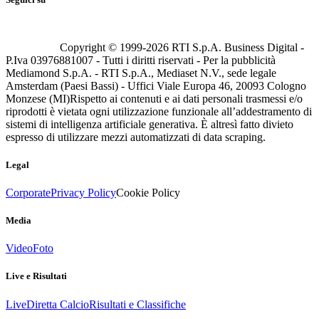
Copyright © 1999-
2026
RTI S.p.A. Business Digital -
P.Iva 03976881007 - Tutti i diritti riservati - Per la pubblicità
Mediamond S.p.A. - RTI S.p.A., Mediaset N.V., sede legale
Amsterdam (Paesi Bassi) - Uffici Viale Europa 46, 20093 Cologno
Monzese (MI)
Rispetto ai contenuti e ai dati personali trasmessi e/o
riprodotti è vietata ogni utilizzazione funzionale all’addestramento di
sistemi di intelligenza artificiale generativa. È altresì fatto divieto
espresso di utilizzare mezzi automatizzati di data scraping.
Legal
Corporate
Privacy Policy
Cookie Policy
Media
Video
Foto
Live e Risultati
Live
Diretta Calcio
Risultati e Classifiche