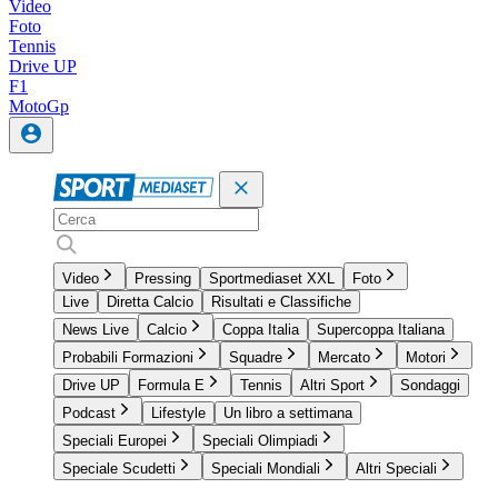
Video
Foto
Tennis
Drive UP
F1
MotoGp
Video
Pressing
Sportmediaset XXL
Foto
Live
Diretta Calcio
Risultati e Classifiche
News Live
Calcio
Coppa Italia
Supercoppa Italiana
Probabili Formazioni
Squadre
Mercato
Motori
Drive UP
Formula E
Tennis
Altri Sport
Sondaggi
Podcast
Lifestyle
Un libro a settimana
Speciali Europei
Speciali Olimpiadi
Speciale Scudetti
Speciali Mondiali
Altri Speciali