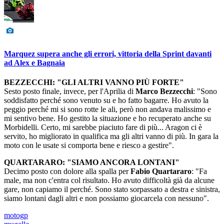
Marquez supera anche gli errori, vittoria della Sprint davanti
ad Alex e Bagnaia
BEZZECCHI: "GLI ALTRI VANNO PIÙ FORTE"
Sesto posto finale, invece, per l'Aprilia di
Marco
Bezzecchi
: "Sono
soddisfatto perché sono venuto su e ho fatto bagarre. Ho avuto la
peggio perché mi si sono rotte le ali, però non andava malissimo e
mi sentivo bene. Ho gestito la situazione e ho recuperato anche su
Morbidelli. Certo, mi sarebbe piaciuto fare di più... Aragon ci è
servito, ho migliorato in qualifica ma gli altri vanno di più. In gara la
moto con le usate si comporta bene e riesco a gestire".
QUARTARARO: "SIAMO ANCORA LONTANI"
Decimo posto con dolore alla spalla per
Fabio
Quartararo
: "Fa
male, ma non c'entra col risultato. Ho avuto difficoltà già da alcune
gare, non capiamo il perché. Sono stato sorpassato a destra e sinistra,
siamo lontani dagli altri e non possiamo giocarcela con nessuno".
motogp