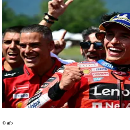
© afp