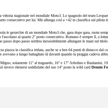
a vittoria stagionale nel mondiale Moto3. Lo spagnolo del team Leopard
uarto consecutivo per lui. Mir allunga così a +42 in classifica sul pilota 
ssola le gerarchie di un mondiale Moto3 che, gara dopo gara, ruota semp
l'ascolano al quarto 2° posto consecutivo. Romano è sempre lì, a lottare 
che passo dopo passo sembra inesorabilmente allungare le mani sul titolo
za piazza in classifica iridata, anche se a ben 64 punti di distacco dal c
he avevano a lungo battagliato là davanti quando la pioggia cadeva abb
a Migno, solamente 11° al traguardo, 16° e 17° Arbolino e Bastianini, 19
 invece ritenersi soddisfatto del suo 14° posto la wild card
Dennis Fo