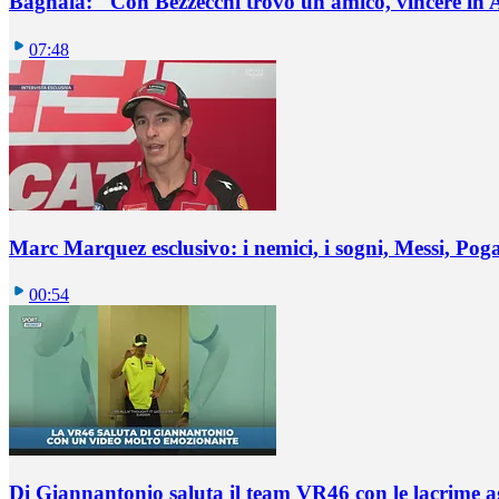
Bagnaia: "Con Bezzecchi trovo un amico, vincere in 
07:48
Marc Marquez esclusivo: i nemici, i sogni, Messi, Pogaca
00:54
Di Giannantonio saluta il team VR46 con le lacrime ag