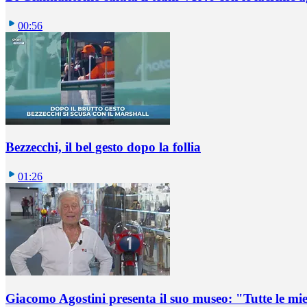
00:56
Bezzecchi, il bel gesto dopo la follia
01:26
Giacomo Agostini presenta il suo museo: "Tutte le mi