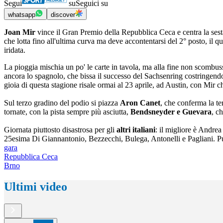
Segui
su
Seguici su
whatsapp
discover
Joan Mir
vince il Gran Premio della Repubblica Ceca e centra la sest
che lotta fino all'ultima curva ma deve accontentarsi del 2° posto, il q
iridata.
La pioggia mischia un po' le carte in tavola, ma alla fine non scombu
ancora lo spagnolo, che bissa il successo del Sachsenring costringendo 
gioia di questa stagione risale ormai al 23 aprile, ad Austin, con Mir 
Sul terzo gradino del podio si piazza
Aron Canet
, che conferma la ter
tornate, con la pista sempre più asciutta,
Bendsneyder e Guevara
, c
Giornata piuttosto disastrosa per gli
altri italiani
: il migliore è Andre
25esima Di Giannantonio, Bezzecchi, Bulega, Antonelli e Pagliani. Può
gara
Repubblica Ceca
Brno
Ultimi video