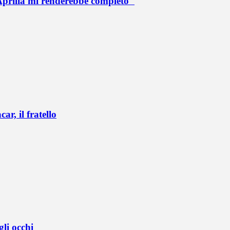
Aprilia mi renderebbe completo"
r, il fratello
li occhi