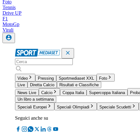
Foto
Tennis
Drive UP
F1
MotoGp
Virali
Video
Pressing
Sportmediaset XXL
Foto
Live
Diretta Calcio
Risultati e Classifiche
News Live
Calcio
Coppa Italia
Supercoppa Italiana
Proba
Un libro a settimana
Speciali Europei
Speciali Olimpiadi
Speciale Scudetti
Seguici anche su