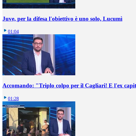
Juve, per la difesa l'obiettivo è uno solo, Lucumì
01:04
Accomando: "Triplo colpo per il Cagliari! E l'ex capi
01:28