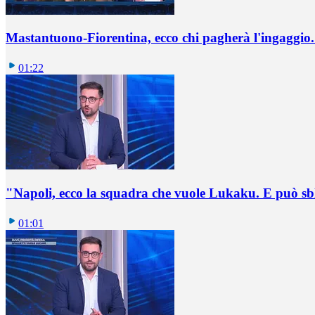
Mastantuono-Fiorentina, ecco chi pagherà l'ingaggio. 
01:22
"Napoli, ecco la squadra che vuole Lukaku. E può sb
01:01