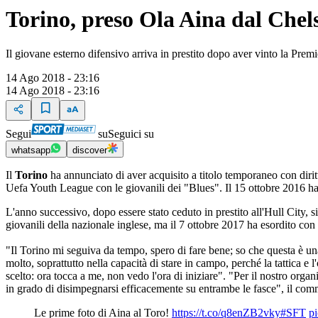
Torino, preso Ola Aina dal Chel
Il giovane esterno difensivo arriva in prestito dopo aver vinto la Prem
14 Ago 2018 - 23:16
14 Ago 2018 - 23:16
Segui
su
Seguici su
whatsapp
discover
Il
Torino
ha annunciato di aver acquisito a titolo temporaneo con diri
Uefa Youth League con le giovanili dei "Blues". Il 15 ottobre 2016 ha
L'anno successivo, dopo essere stato ceduto in prestito all'Hull City, 
giovanili della nazionale inglese, ma il 7 ottobre 2017 ha esordito con
"Il Torino mi seguiva da tempo, spero di fare bene; so che questa è una
molto, soprattutto nella capacità di stare in campo, perché la tattica 
scelto: ora tocca a me, non vedo l'ora di iniziare". "Per il nostro orga
in grado di disimpegnarsi efficacemente su entrambe le fasce", il co
Le prime foto di Aina al Toro!
https://t.co/q8enZB2vky
#SFT
p