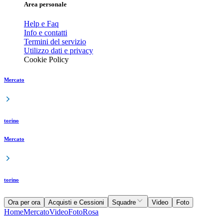
Area personale
Help e Faq
Info e contatti
Termini del servizio
Utilizzo dati e privacy
Cookie Policy
Mercato
torino
Mercato
torino
Ora per ora
Acquisti e Cessioni
Squadre
Video
Foto
Home
Mercato
Video
Foto
Rosa