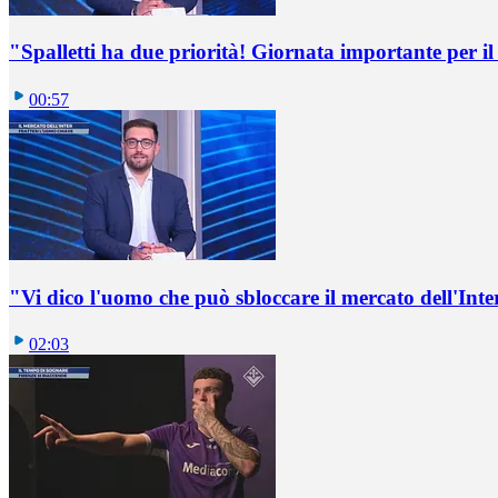
"Spalletti ha due priorità! Giornata importante per il 
00:57
"Vi dico l'uomo che può sbloccare il mercato dell'Inte
02:03