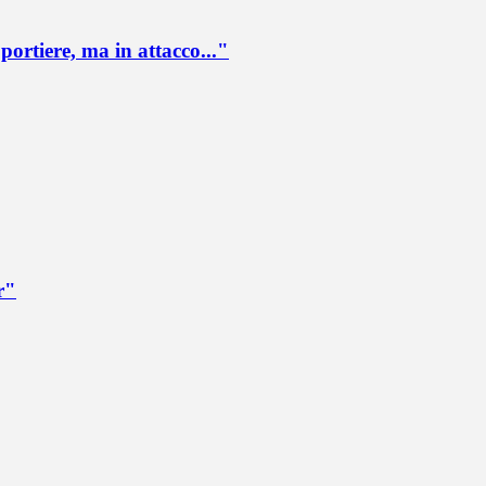
portiere, ma in attacco..."
r"