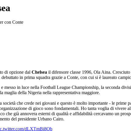
sea
ier con Conte
tto di opzione dal
Chelsea
il difensore classe 1996, Ola Aina. Cresciut
 debuttato in prima squadra grazie a Conte, con cui si è laureato campi
si e messo in luce nella Football League Championship, la seconda divisio
 la maglia della Nigeria nella rappresentativa maggiore.
 società che crede nei giovani e questo è molto importante - le prime par
e l'organizzazione di gioco sono fondamentali. Ho tanta voglia di vivere 
nico che già annovera esterni di qualità e affidabilità cercavamo un prosp
mmento del presidente Urbano Cairo.
ic.twitter.com/dLXTmBi8Ob