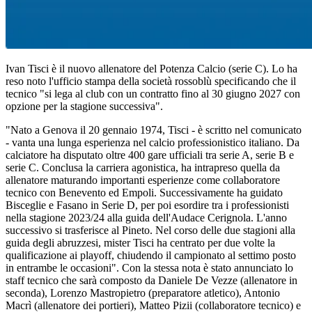
Ivan Tisci è il nuovo allenatore del Potenza Calcio (serie C). Lo ha
reso noto l'ufficio stampa della società rossoblù specificando che il
tecnico "si lega al club con un contratto fino al 30 giugno 2027 con
opzione per la stagione successiva".
"Nato a Genova il 20 gennaio 1974, Tisci - è scritto nel comunicato
- vanta una lunga esperienza nel calcio professionistico italiano. Da
calciatore ha disputato oltre 400 gare ufficiali tra serie A, serie B e
serie C. Conclusa la carriera agonistica, ha intrapreso quella da
allenatore maturando importanti esperienze come collaboratore
tecnico con Benevento ed Empoli. Successivamente ha guidato
Bisceglie e Fasano in Serie D, per poi esordire tra i professionisti
nella stagione 2023/24 alla guida dell'Audace Cerignola. L'anno
successivo si trasferisce al Pineto. Nel corso delle due stagioni alla
guida degli abruzzesi, mister Tisci ha centrato per due volte la
qualificazione ai playoff, chiudendo il campionato al settimo posto
in entrambe le occasioni". Con la stessa nota è stato annunciato lo
staff tecnico che sarà composto da Daniele De Vezze (allenatore in
seconda), Lorenzo Mastropietro (preparatore atletico), Antonio
Macrì (allenatore dei portieri), Matteo Pizii (collaboratore tecnico) e