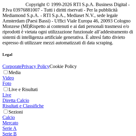
Copyright © 1999-
2026
RTI S.p.A. Business Digital -
P.Iva 03976881007 - Tutti i diritti riservati - Per la pubblicità
Mediamond S.p.A. - RTI S.p.A., Mediaset N.V., sede legale
Amsterdam (Paesi Bassi) - Uffici Viale Europa 46, 20093 Cologno
Monzese (MI)
Rispetto ai contenuti e ai dati personali trasmessi e/o
riprodotti è vietata ogni utilizzazione funzionale all’addestramento di
sistemi di intelligenza artificiale generativa. È altresì fatto divieto
espresso di utilizzare mezzi automatizzati di data scraping.
Legal
Corporate
Privacy Policy
Cookie Policy
Media
Video
Foto
Live e Risultati
Live
Diretta Calcio
Risultati e Classifiche
Sezioni
Calcio
Mercato
Serie A
Serie B