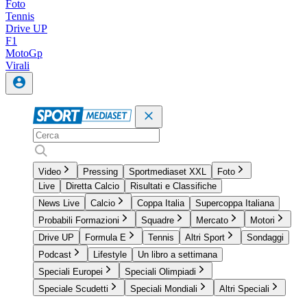
Foto
Tennis
Drive UP
F1
MotoGp
Virali
Video
Pressing
Sportmediaset XXL
Foto
Live
Diretta Calcio
Risultati e Classifiche
News Live
Calcio
Coppa Italia
Supercoppa Italiana
Probabili Formazioni
Squadre
Mercato
Motori
Drive UP
Formula E
Tennis
Altri Sport
Sondaggi
Podcast
Lifestyle
Un libro a settimana
Speciali Europei
Speciali Olimpiadi
Speciale Scudetti
Speciali Mondiali
Altri Speciali