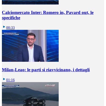
Calciomercato Inter: Romero in, Pavard out, le
specifiche
00:33
Milan-Leao: le parti si riavvicinano, i dettagli
01:16