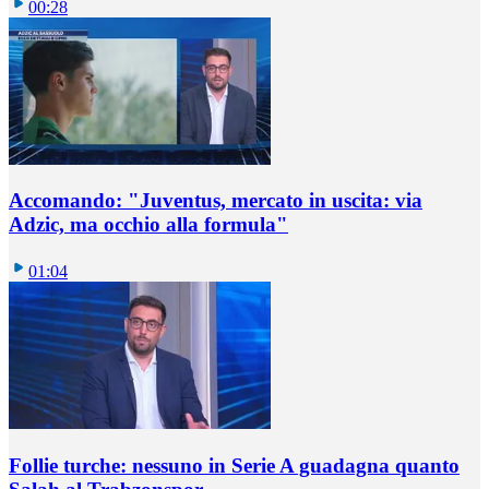
00:28
Accomando: "Juventus, mercato in uscita: via
Adzic, ma occhio alla formula"
01:04
Follie turche: nessuno in Serie A guadagna quanto