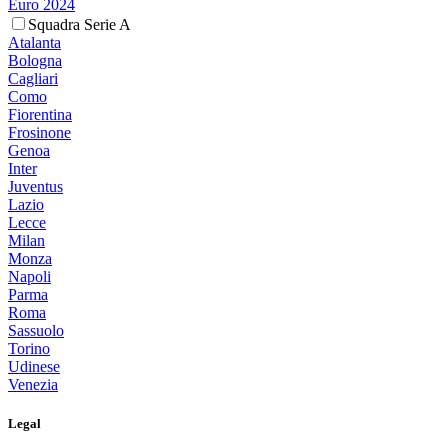
Euro 2024
Squadra Serie A
Atalanta
Bologna
Cagliari
Como
Fiorentina
Frosinone
Genoa
Inter
Juventus
Lazio
Lecce
Milan
Monza
Napoli
Parma
Roma
Sassuolo
Torino
Udinese
Venezia
Legal