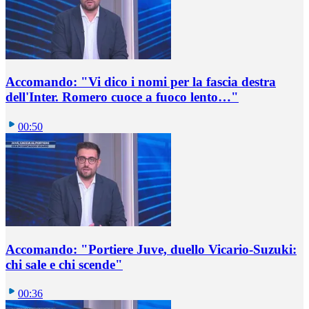
Accomando: "Vi dico i nomi per la fascia destra
dell'Inter. Romero cuoce a fuoco lento…"
00:50
Accomando: "Portiere Juve, duello Vicario-Suzuki:
chi sale e chi scende"
00:36