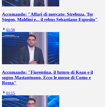
Accomando: "Affari di mercato: Strefezza, Ter
Stegen, Maldini e... il rebus Sebastiano Esposito"
01:58
Accomando: "Fiorentina, il futuro di Kean e il
sogno Mastantuono. Ecco le mosse di Como e
Roma"
01:15