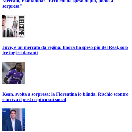
Mercato, Piantanida: "Ecco chi ha speso di più, podio a
sorpresa"
Juve, è un mercato da regina: finora ha speso più del Real, solo
tre inglesi davanti
Kean, svolta a sorpresa: la Fiorentina lo blinda. Rischio scontro
e arriva il post criptico sui social