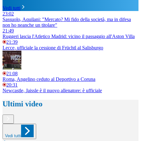
Vedi tutti
23:02
Sassuolo, Aquilani: "Mercato? Mi fido della società, ma in difesa
non ho neanche un titolare"
21:49
Ruggeri lascia l'Atletico Madrid: vicino il passaggio all'Aston Villa
21:39
Lecce, ufficiale la cessione di Früchtl al Salisburgo
21:08
Roma, Angelino ceduto al Deportivo a Coruna
20:31
Newcastle, Jaissle è il nuovo allenatore: è ufficiale
Ultimi video
Vedi tutti