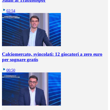
Salah al Trabzonspor
02:54
Calciomercato, svincolati: 12 giocatori a zero euro
per sognare gratis
00:50