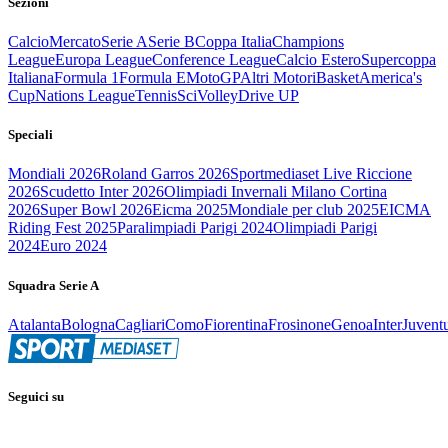
Sezioni
Calcio
Mercato
Serie A
Serie B
Coppa Italia
Champions
League
Europa League
Conference League
Calcio Estero
Supercoppa
Italiana
Formula 1
Formula E
MotoGP
Altri Motori
Basket
America's
Cup
Nations League
Tennis
Sci
Volley
Drive UP
Speciali
Mondiali 2026
Roland Garros 2026
Sportmediaset Live Riccione
2026
Scudetto Inter 2026
Olimpiadi Invernali Milano Cortina
2026
Super Bowl 2026
Eicma 2025
Mondiale per club 2025
EICMA
Riding Fest 2025
Paralimpiadi Parigi 2024
Olimpiadi Parigi
2024
Euro 2024
Squadra Serie A
Atalanta
Bologna
Cagliari
Como
Fiorentina
Frosinone
Genoa
Inter
Juvent
Seguici su