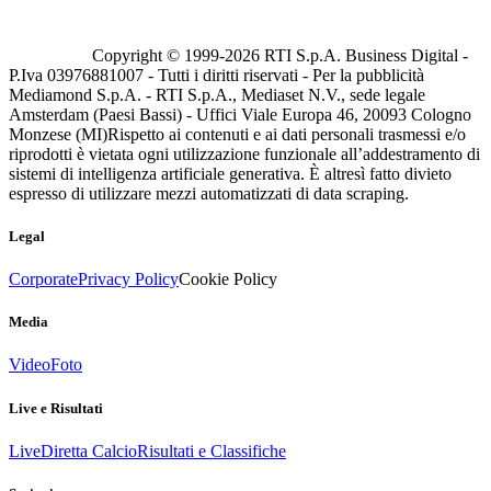
Copyright © 1999-
2026
RTI S.p.A. Business Digital -
P.Iva 03976881007 - Tutti i diritti riservati - Per la pubblicità
Mediamond S.p.A. - RTI S.p.A., Mediaset N.V., sede legale
Amsterdam (Paesi Bassi) - Uffici Viale Europa 46, 20093 Cologno
Monzese (MI)
Rispetto ai contenuti e ai dati personali trasmessi e/o
riprodotti è vietata ogni utilizzazione funzionale all’addestramento di
sistemi di intelligenza artificiale generativa. È altresì fatto divieto
espresso di utilizzare mezzi automatizzati di data scraping.
Legal
Corporate
Privacy Policy
Cookie Policy
Media
Video
Foto
Live e Risultati
Live
Diretta Calcio
Risultati e Classifiche