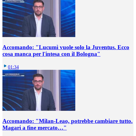
Accomando: "Lucumì vuole solo la Juventus. Ecco
cosa manca per l'intesa con il Bologna"
01:34
Accomando: "Milan-Leao, potrebbe cambiare tutto.
Magari a fine mercato…"