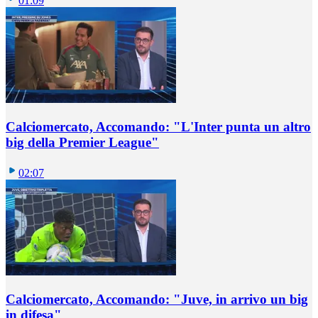
01:09
Calciomercato, Accomando: "L'Inter punta un altro
big della Premier League"
02:07
Calciomercato, Accomando: "Juve, in arrivo un big
in difesa"