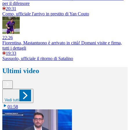
per il difensore
20:31
Como, ufficiale l'arrivo in prestito di Yan Couto
22:26
Fiorentina, Mastantuono è arrivato in città! Domani visite e firma,
tutti i dettagli
19:33
Sassuolo, ufficiale il ritorno di Satalino
Ultimi video
Vedi tutti
01:58