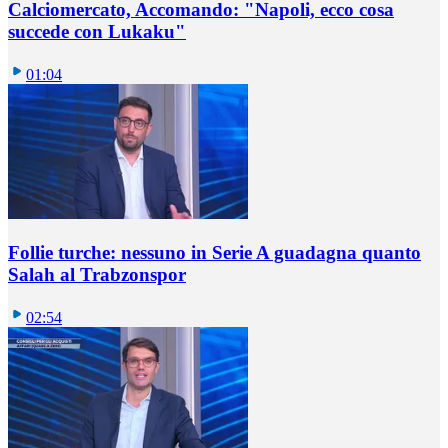
Calciomercato, Accomando: "Napoli, ecco cosa
succede con Lukaku"
01:04
Follie turche: nessuno in Serie A guadagna quanto
Salah al Trabzonspor
02:54