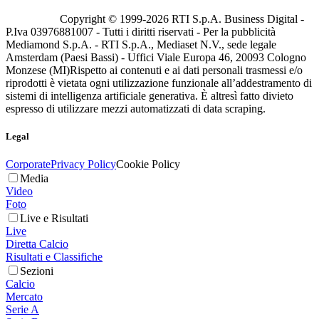
Copyright © 1999-
2026
RTI S.p.A. Business Digital -
P.Iva 03976881007 - Tutti i diritti riservati - Per la pubblicità
Mediamond S.p.A. - RTI S.p.A., Mediaset N.V., sede legale
Amsterdam (Paesi Bassi) - Uffici Viale Europa 46, 20093 Cologno
Monzese (MI)
Rispetto ai contenuti e ai dati personali trasmessi e/o
riprodotti è vietata ogni utilizzazione funzionale all’addestramento di
sistemi di intelligenza artificiale generativa. È altresì fatto divieto
espresso di utilizzare mezzi automatizzati di data scraping.
Legal
Corporate
Privacy Policy
Cookie Policy
Media
Video
Foto
Live e Risultati
Live
Diretta Calcio
Risultati e Classifiche
Sezioni
Calcio
Mercato
Serie A