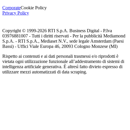
Corporate
Cookie Policy
Privacy Policy
Copyright © 1999-
2026
RTI S.p.A. Business Digital - P.Iva
03976881007 - Tutti i diritti riservati - Per la pubblicità Mediamond
S.p.A. - RTI S.p.A., Mediaset N.V., sede legale Amsterdam (Paesi
Bassi) - Uffici Viale Europa 46, 20093 Cologno Monzese (MI)
Rispetto ai contenuti e ai dati personali trasmessi e/o riprodotti è
vietata ogni utilizzazione funzionale all’addestramento di sistemi di
intelligenza artificiale generativa. È altresì fatto divieto espresso di
utilizzare mezzi automatizzati di data scraping.