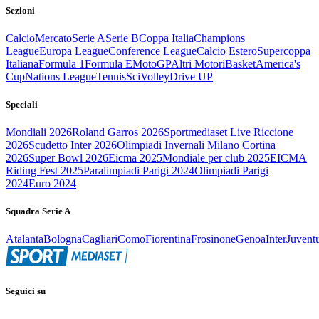
Sezioni
Calcio
Mercato
Serie A
Serie B
Coppa Italia
Champions
League
Europa League
Conference League
Calcio Estero
Supercoppa
Italiana
Formula 1
Formula E
MotoGP
Altri Motori
Basket
America's
Cup
Nations League
Tennis
Sci
Volley
Drive UP
Speciali
Mondiali 2026
Roland Garros 2026
Sportmediaset Live Riccione
2026
Scudetto Inter 2026
Olimpiadi Invernali Milano Cortina
2026
Super Bowl 2026
Eicma 2025
Mondiale per club 2025
EICMA
Riding Fest 2025
Paralimpiadi Parigi 2024
Olimpiadi Parigi
2024
Euro 2024
Squadra Serie A
Atalanta
Bologna
Cagliari
Como
Fiorentina
Frosinone
Genoa
Inter
Juvent
Seguici su