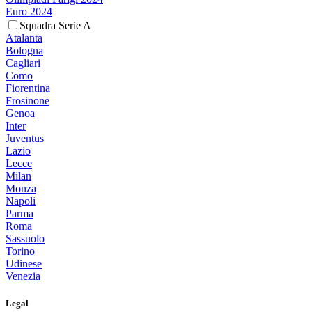
Euro 2024
Squadra Serie A
Atalanta
Bologna
Cagliari
Como
Fiorentina
Frosinone
Genoa
Inter
Juventus
Lazio
Lecce
Milan
Monza
Napoli
Parma
Roma
Sassuolo
Torino
Udinese
Venezia
Legal