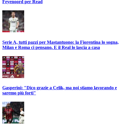
Feyenoord per Read
Serie A, tutti pazzi per Mastantuono: la Fiorentina lo sogna,
Milan e Roma ci pensano. E il Real lo lascia a casa
Gasperini: "Dico grazie a Celik, ma noi stiamo lavorando e
saremo più forti"