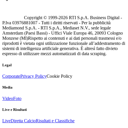
Copyright © 1999-
2026
RTI S.p.A. Business Digital -
P.Iva 03976881007 - Tutti i diritti riservati - Per la pubblicità
Mediamond S.p.A. - RTI S.p.A., Mediaset N.V., sede legale
Amsterdam (Paesi Bassi) - Uffici Viale Europa 46, 20093 Cologno
Monzese (MI)
Rispetto ai contenuti e ai dati personali trasmessi e/o
riprodotti è vietata ogni utilizzazione funzionale all’addestramento di
sistemi di intelligenza artificiale generativa. È altresì fatto divieto
espresso di utilizzare mezzi automatizzati di data scraping.
Legal
Corporate
Privacy Policy
Cookie Policy
Media
Video
Foto
Live e Risultati
Live
Diretta Calcio
Risultati e Classifiche