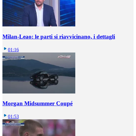
Milan-Leao: le parti si riavvicinano, i dettagli
01:16
Morgan Midsummer Coupé
01:53