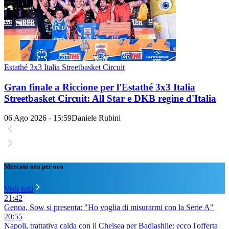
Estathé 3x3 Italia Streetbasket Circuit
Gran finale a Riccione per l'Estathé 3x3 Italia
Streetbasket Circuit: All Star e DKB regine d'Italia
06 Ago 2026 - 15:59
Daniele Rubini
Mercato ora per ora
Vedi tutti
21:42
Genoa, Sow si presenta: "Ho voglia di misurarmi con la Serie A"
20:55
Napoli, trattativa calda con il Chelsea per Badiashile: ecco l'offerta