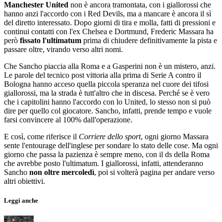
Manchester
United
non è ancora tramontata, con i giallorossi che
hanno anzi l'accordo con i Red Devils, ma a mancare è ancora il sì
del diretto interessato. Dopo giorni di tira e molla, fatti di pressioni e
continui contatti con l'ex Chelsea e Dortmund, Frederic Massara ha
però
fissato
l'ultimatum
prima di chiudere definitivamente la pista e
passare oltre, virando verso altri nomi.
Che Sancho piaccia alla Roma e a Gasperini non è un mistero, anzi.
Le parole del tecnico post vittoria alla prima di Serie A contro il
Bologna hanno acceso quella piccola speranza nel cuore dei tifosi
giallorossi, ma la strada è tutt'altro che in discesa. Perché se è vero
che i capitolini hanno l'accordo con lo United, lo stesso non si può
dire per quello col giocatore. Sancho, infatti, prende tempo e vuole
farsi convincere al 100% dall'operazione.
E così, come riferisce il
Corriere dello sport
, ogni giorno Massara
sente l'entourage dell'inglese per sondare lo stato delle cose. Ma ogni
giorno che passa la pazienza è sempre meno, con il ds della Roma
che avrebbe posto l'ultimatum. I giallorossi, infatti, attenderanno
Sancho
non oltre mercoledì
, poi si volterà pagina per andare verso
altri obiettivi.
Leggi anche