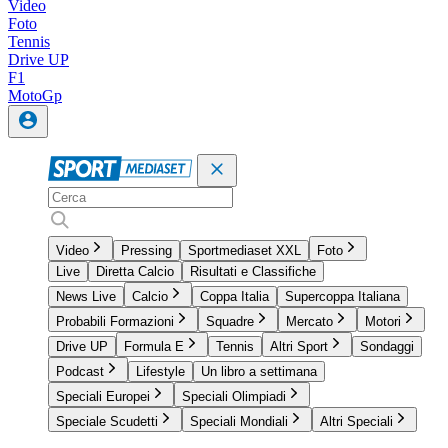
Video
Foto
Tennis
Drive UP
F1
MotoGp
Video
Pressing
Sportmediaset XXL
Foto
Live
Diretta Calcio
Risultati e Classifiche
News Live
Calcio
Coppa Italia
Supercoppa Italiana
Probabili Formazioni
Squadre
Mercato
Motori
Drive UP
Formula E
Tennis
Altri Sport
Sondaggi
Podcast
Lifestyle
Un libro a settimana
Speciali Europei
Speciali Olimpiadi
Speciale Scudetti
Speciali Mondiali
Altri Speciali