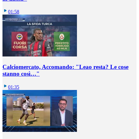
01:58
Calciomercato, Accomando: "Leao resta? Le cose
stanno così…"
01:35