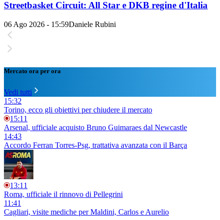
Streetbasket Circuit: All Star e DKB regine d'Italia
06 Ago 2026 - 15:59
Daniele Rubini
Mercato ora per ora
Vedi tutti
15:32
Torino, ecco gli obiettivi per chiudere il mercato
15:11
Arsenal, ufficiale acquisto Bruno Guimaraes dal Newcastle
14:43
Accordo Ferran Torres-Psg, trattativa avanzata con il Barça
13:11
Roma, ufficiale il rinnovo di Pellegrini
11:41
Cagliari, visite mediche per Maldini, Carlos e Aurelio