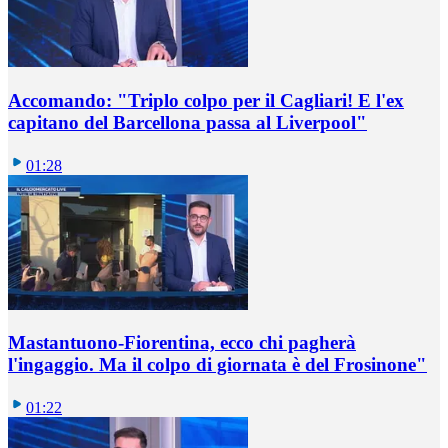
Accomando: "Triplo colpo per il Cagliari! E l'ex
capitano del Barcellona passa al Liverpool"
01:28
Mastantuono-Fiorentina, ecco chi pagherà
l'ingaggio. Ma il colpo di giornata è del Frosinone"
01:22