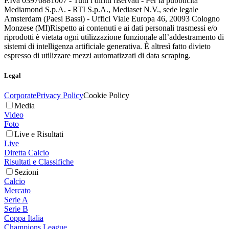
P.Iva 03976881007 - Tutti i diritti riservati - Per la pubblicità
Mediamond S.p.A. - RTI S.p.A., Mediaset N.V., sede legale
Amsterdam (Paesi Bassi) - Uffici Viale Europa 46, 20093 Cologno
Monzese (MI)
Rispetto ai contenuti e ai dati personali trasmessi e/o
riprodotti è vietata ogni utilizzazione funzionale all’addestramento di
sistemi di intelligenza artificiale generativa. È altresì fatto divieto
espresso di utilizzare mezzi automatizzati di data scraping.
Legal
Corporate
Privacy Policy
Cookie Policy
Media
Video
Foto
Live e Risultati
Live
Diretta Calcio
Risultati e Classifiche
Sezioni
Calcio
Mercato
Serie A
Serie B
Coppa Italia
Champions League