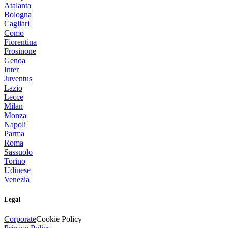
Atalanta
Bologna
Cagliari
Como
Fiorentina
Frosinone
Genoa
Inter
Juventus
Lazio
Lecce
Milan
Monza
Napoli
Parma
Roma
Sassuolo
Torino
Udinese
Venezia
Legal
Corporate
Cookie Policy