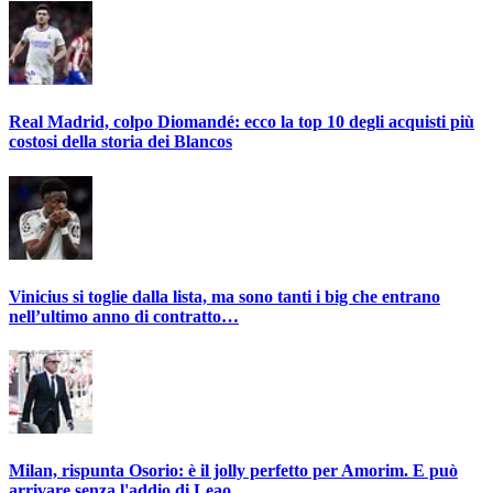
Real Madrid, colpo Diomandé: ecco la top 10 degli acquisti più
costosi della storia dei Blancos
Vinicius si toglie dalla lista, ma sono tanti i big che entrano
nell’ultimo anno di contratto…
Milan, rispunta Osorio: è il jolly perfetto per Amorim. E può
arrivare senza l'addio di Leao