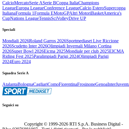
Calcio
Mercato
Serie A
Serie B
Coppa Italia
Champions
League
Europa League
Conference League
Calcio Estero
Supercoppa
Italiana
Formula 1
Formula E
MotoGP
Altri Motori
Basket
America's
Cup
Nations League
Tennis
Sci
Volley
Drive UP
Speciali
Mondiali 2026
Roland Garros 2026
Sportmediaset Live Riccione
2026
Scudetto Inter 2026
Olimpiadi Invernali Milano Cortina
2026
Super Bowl 2026
Eicma 2025
Mondiale per club 2025
EICMA
Riding Fest 2025
Paralimpiadi Parigi 2024
Olimpiadi Parigi
2024
Euro 2024
Squadra Serie A
Atalanta
Bologna
Cagliari
Como
Fiorentina
Frosinone
Genoa
Inter
Juvent
Seguici su
Copyright © 1999-
2026
RTI S.p.A. Business Digital -