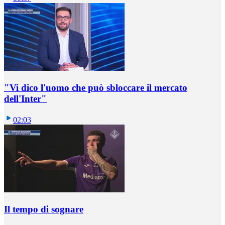
"Vi dico l'uomo che può sbloccare il mercato
dell'Inter"
02:03
Il tempo di sognare