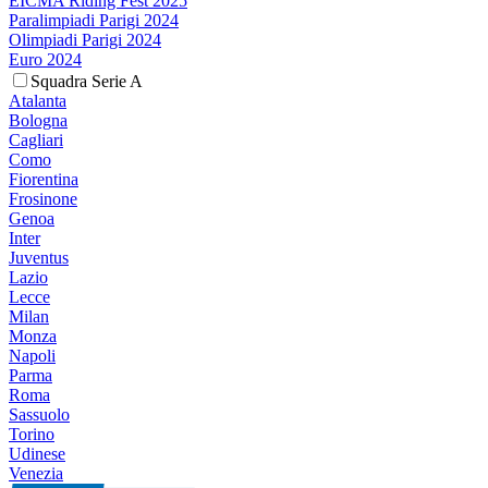
EICMA Riding Fest 2025
Paralimpiadi Parigi 2024
Olimpiadi Parigi 2024
Euro 2024
Squadra Serie A
Atalanta
Bologna
Cagliari
Como
Fiorentina
Frosinone
Genoa
Inter
Juventus
Lazio
Lecce
Milan
Monza
Napoli
Parma
Roma
Sassuolo
Torino
Udinese
Venezia