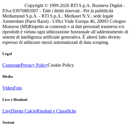
Copyright © 1999-
2026
RTI S.p.A. Business Digital -
P.Iva 03976881007 - Tutti i diritti riservati - Per la pubblicità
Mediamond S.p.A. - RTI S.p.A., Mediaset N.V., sede legale
Amsterdam (Paesi Bassi) - Uffici Viale Europa 46, 20093 Cologno
Monzese (MI)
Rispetto ai contenuti e ai dati personali trasmessi e/o
riprodotti è vietata ogni utilizzazione funzionale all’addestramento di
sistemi di intelligenza artificiale generativa. È altresì fatto divieto
espresso di utilizzare mezzi automatizzati di data scraping.
Legal
Corporate
Privacy Policy
Cookie Policy
Media
Video
Foto
Live e Risultati
Live
Diretta Calcio
Risultati e Classifiche
Sezioni