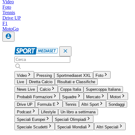
Video
Foto
Tennis
Drive UP
F1
MotoGp
Video
Pressing
Sportmediaset XXL
Foto
Live
Diretta Calcio
Risultati e Classifiche
News Live
Calcio
Coppa Italia
Supercoppa Italiana
Probabili Formazioni
Squadre
Mercato
Motori
Drive UP
Formula E
Tennis
Altri Sport
Sondaggi
Podcast
Lifestyle
Un libro a settimana
Speciali Europei
Speciali Olimpiadi
Speciale Scudetti
Speciali Mondiali
Altri Speciali