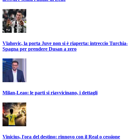
Vlahovic, la porta Juve non si è riaperta: intreccio Turchia-
Spagna per prendere Dusan a zero
Milan-Leao: le parti si riavvicinano, i dettagli
Vinicius, l'ora del destino: rinnovo con il Real o cessione