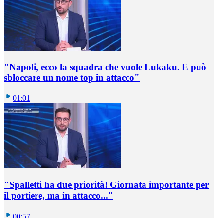
"Napoli, ecco la squadra che vuole Lukaku. E può
sbloccare un nome top in attacco"
01:01
"Spalletti ha due priorità! Giornata importante per
il portiere, ma in attacco..."
00:57