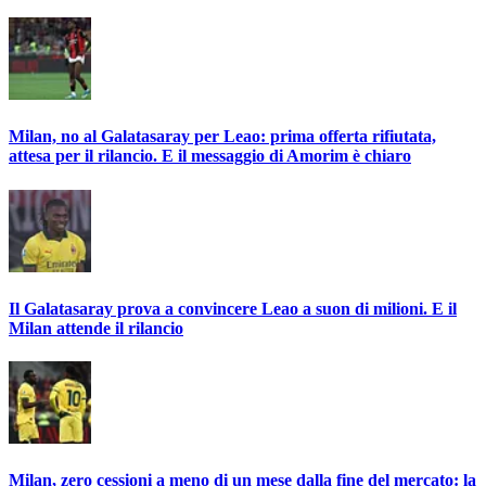
Milan, no al Galatasaray per Leao: prima offerta rifiutata,
attesa per il rilancio. E il messaggio di Amorim è chiaro
Il Galatasaray prova a convincere Leao a suon di milioni. E il
Milan attende il rilancio
Milan, zero cessioni a meno di un mese dalla fine del mercato: la