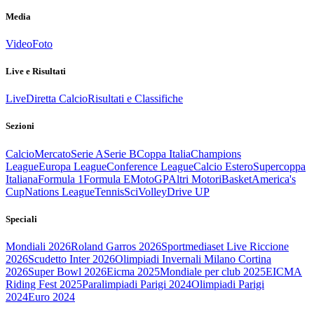
Media
Video
Foto
Live e Risultati
Live
Diretta Calcio
Risultati e Classifiche
Sezioni
Calcio
Mercato
Serie A
Serie B
Coppa Italia
Champions
League
Europa League
Conference League
Calcio Estero
Supercoppa
Italiana
Formula 1
Formula E
MotoGP
Altri Motori
Basket
America's
Cup
Nations League
Tennis
Sci
Volley
Drive UP
Speciali
Mondiali 2026
Roland Garros 2026
Sportmediaset Live Riccione
2026
Scudetto Inter 2026
Olimpiadi Invernali Milano Cortina
2026
Super Bowl 2026
Eicma 2025
Mondiale per club 2025
EICMA
Riding Fest 2025
Paralimpiadi Parigi 2024
Olimpiadi Parigi
2024
Euro 2024