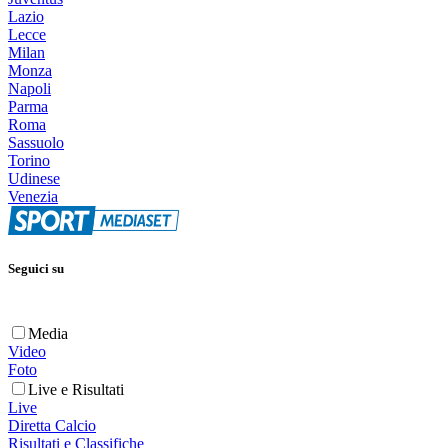
Lazio
Lecce
Milan
Monza
Napoli
Parma
Roma
Sassuolo
Torino
Udinese
Venezia
Seguici su
Media
Video
Foto
Live e Risultati
Live
Diretta Calcio
Risultati e Classifiche