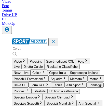
Video
Foto
Tennis
Drive UP
F1
MotoGp
Video
Pressing
Sportmediaset XXL
Foto
Live
Diretta Calcio
Risultati e Classifiche
News Live
Calcio
Coppa Italia
Supercoppa Italiana
Probabili Formazioni
Squadre
Mercato
Motori
Drive UP
Formula E
Tennis
Altri Sport
Sondaggi
Podcast
Lifestyle
Un libro a settimana
Speciali Europei
Speciali Olimpiadi
Speciale Scudetti
Speciali Mondiali
Altri Speciali