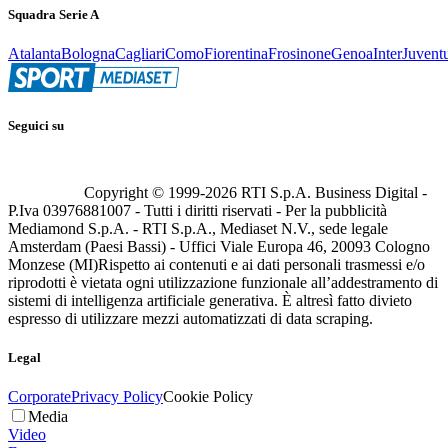
Squadra Serie A
Atalanta
Bologna
Cagliari
Como
Fiorentina
Frosinone
Genoa
Inter
Juvent
Seguici su
Copyright © 1999-
2026
RTI S.p.A. Business Digital -
P.Iva 03976881007 - Tutti i diritti riservati - Per la pubblicità
Mediamond S.p.A. - RTI S.p.A., Mediaset N.V., sede legale
Amsterdam (Paesi Bassi) - Uffici Viale Europa 46, 20093 Cologno
Monzese (MI)
Rispetto ai contenuti e ai dati personali trasmessi e/o
riprodotti è vietata ogni utilizzazione funzionale all’addestramento di
sistemi di intelligenza artificiale generativa. È altresì fatto divieto
espresso di utilizzare mezzi automatizzati di data scraping.
Legal
Corporate
Privacy Policy
Cookie Policy
Media
Video