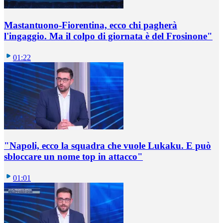
Mastantuono-Fiorentina, ecco chi pagherà
l'ingaggio. Ma il colpo di giornata è del Frosinone"
01:22
"Napoli, ecco la squadra che vuole Lukaku. E può
sbloccare un nome top in attacco"
01:01