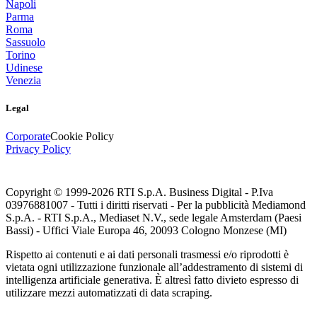
Napoli
Parma
Roma
Sassuolo
Torino
Udinese
Venezia
Legal
Corporate
Cookie Policy
Privacy Policy
Copyright © 1999-
2026
RTI S.p.A. Business Digital - P.Iva
03976881007 - Tutti i diritti riservati - Per la pubblicità Mediamond
S.p.A. - RTI S.p.A., Mediaset N.V., sede legale Amsterdam (Paesi
Bassi) - Uffici Viale Europa 46, 20093 Cologno Monzese (MI)
Rispetto ai contenuti e ai dati personali trasmessi e/o riprodotti è
vietata ogni utilizzazione funzionale all’addestramento di sistemi di
intelligenza artificiale generativa. È altresì fatto divieto espresso di
utilizzare mezzi automatizzati di data scraping.