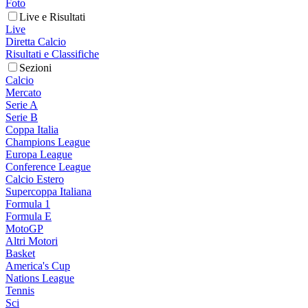
Foto
Live e Risultati
Live
Diretta Calcio
Risultati e Classifiche
Sezioni
Calcio
Mercato
Serie A
Serie B
Coppa Italia
Champions League
Europa League
Conference League
Calcio Estero
Supercoppa Italiana
Formula 1
Formula E
MotoGP
Altri Motori
Basket
America's Cup
Nations League
Tennis
Sci