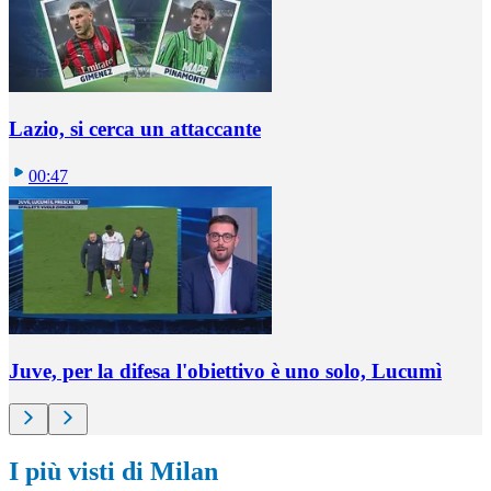
Lazio, si cerca un attaccante
00:47
Juve, per la difesa l'obiettivo è uno solo, Lucumì
I più visti di Milan