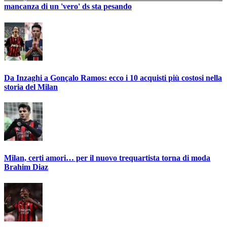
mancanza di un 'vero' ds sta pesando
Da Inzaghi a Gonçalo Ramos: ecco i 10 acquisti più costosi nella
storia del Milan
Milan, certi amori… per il nuovo trequartista torna di moda
Brahim Diaz