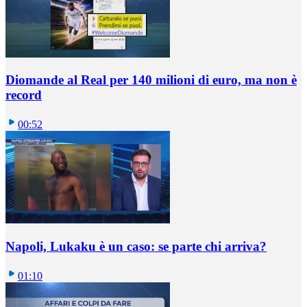
Diomande al Real per 140 milioni di euro, ma non è
record
00:52
Napoli, Lukaku è un caso: se parte chi arriva?
01:10