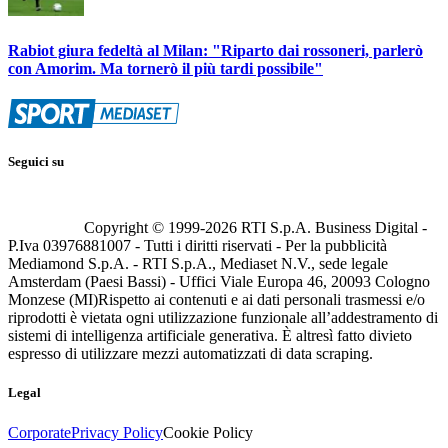
Rabiot giura fedeltà al Milan: "Riparto dai rossoneri, parlerò
con Amorim. Ma tornerò il più tardi possibile"
Seguici su
Copyright © 1999-
2026
RTI S.p.A. Business Digital -
P.Iva 03976881007 - Tutti i diritti riservati - Per la pubblicità
Mediamond S.p.A. - RTI S.p.A., Mediaset N.V., sede legale
Amsterdam (Paesi Bassi) - Uffici Viale Europa 46, 20093 Cologno
Monzese (MI)
Rispetto ai contenuti e ai dati personali trasmessi e/o
riprodotti è vietata ogni utilizzazione funzionale all’addestramento di
sistemi di intelligenza artificiale generativa. È altresì fatto divieto
espresso di utilizzare mezzi automatizzati di data scraping.
Legal
Corporate
Privacy Policy
Cookie Policy