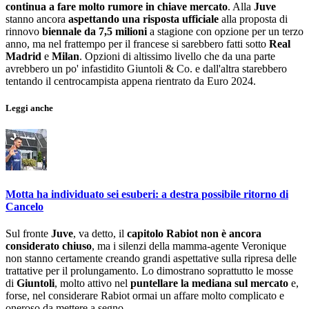
continua a fare molto rumore in chiave mercato
. Alla
Juve
stanno ancora
aspettando una risposta ufficiale
alla proposta di
rinnovo
biennale da 7,5 milioni
a stagione con opzione per un terzo
anno, ma nel frattempo per il francese si sarebbero fatti sotto
Real
Madrid
e
Milan
. Opzioni di altissimo livello che da una parte
avrebbero un po' infastidito Giuntoli & Co. e dall'altra starebbero
tentando il centrocampista appena rientrato da Euro 2024.
Leggi anche
Motta ha individuato sei esuberi: a destra possibile ritorno di
Cancelo
Sul fronte
Juve
, va detto, il
capitolo Rabiot non è ancora
considerato chiuso
, ma i silenzi della mamma-agente Veronique
non stanno certamente creando grandi aspettative sulla ripresa delle
trattative per il prolungamento. Lo dimostrano soprattutto le mosse
di
Giuntoli
, molto attivo nel
puntellare la mediana sul mercato
e,
forse, nel considerare Rabiot ormai un affare molto complicato e
oneroso da mettere a segno.