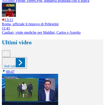
Accordo Ferran Torres-Psg, trattativa avanzata con il Barça
13:11
Roma, ufficiale il rinnovo di Pellegrini
11:41
Cagliari, visite mediche per Maldini, Carlos e Aurelio
Ultimi video
Vedi tutti
00:47