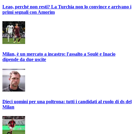
Leao, perché non resti? La Turchia non lo convince e arrivano i
primi segnali con Amorim
Milan, è un mercato a incastro: l'assalto a Soulé e Inacio
dipende da due uscite
Dieci uomini per una poltrona: tutti i candidati al ruolo di ds del
Milan