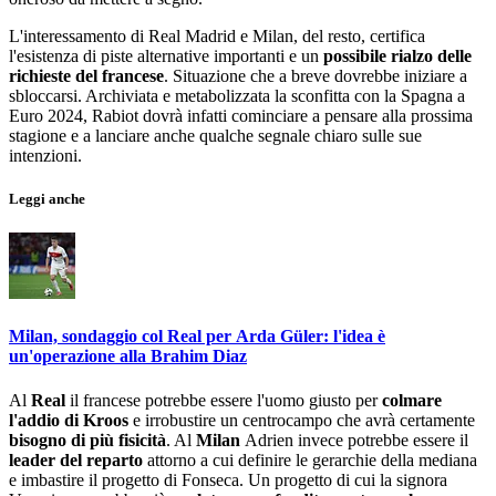
L'interessamento di Real Madrid e Milan, del resto, certifica
l'esistenza di piste alternative importanti e un
possibile rialzo delle
richieste del francese
. Situazione che a breve dovrebbe iniziare a
sbloccarsi. Archiviata e metabolizzata la sconfitta con la Spagna a
Euro 2024, Rabiot dovrà infatti cominciare a pensare alla prossima
stagione e a lanciare anche qualche segnale chiaro sulle sue
intenzioni.
Leggi anche
Milan, sondaggio col Real per Arda Güler: l'idea è
un'operazione alla Brahim Diaz
Al
Real
il francese potrebbe essere l'uomo giusto per
colmare
l'addio di Kroos
e irrobustire un centrocampo che avrà certamente
bisogno di più fisicità
. Al
Milan
Adrien invece potrebbe essere il
leader del reparto
attorno a cui definire le gerarchie della mediana
e imbastire il progetto di Fonseca. Un progetto di cui la signora