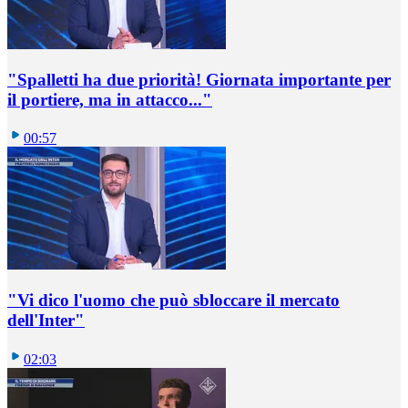
"Spalletti ha due priorità! Giornata importante per
il portiere, ma in attacco..."
00:57
"Vi dico l'uomo che può sbloccare il mercato
dell'Inter"
02:03