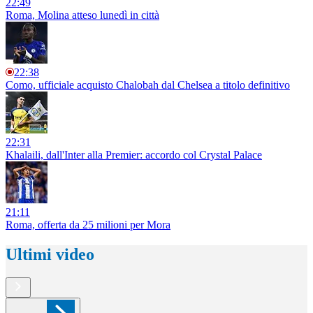
22:49
Roma, Molina atteso lunedì in città
22:38
Como, ufficiale acquisto Chalobah dal Chelsea a titolo definitivo
22:31
Khalaili, dall'Inter alla Premier: accordo col Crystal Palace
21:11
Roma, offerta da 25 milioni per Mora
Ultimi video