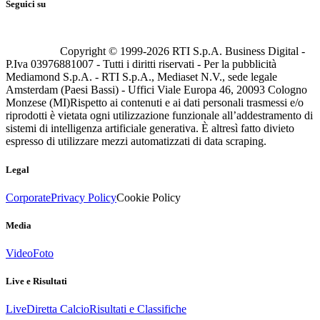
Seguici su
Copyright © 1999-
2026
RTI S.p.A. Business Digital -
P.Iva 03976881007 - Tutti i diritti riservati - Per la pubblicità
Mediamond S.p.A. - RTI S.p.A., Mediaset N.V., sede legale
Amsterdam (Paesi Bassi) - Uffici Viale Europa 46, 20093 Cologno
Monzese (MI)
Rispetto ai contenuti e ai dati personali trasmessi e/o
riprodotti è vietata ogni utilizzazione funzionale all’addestramento di
sistemi di intelligenza artificiale generativa. È altresì fatto divieto
espresso di utilizzare mezzi automatizzati di data scraping.
Legal
Corporate
Privacy Policy
Cookie Policy
Media
Video
Foto
Live e Risultati
Live
Diretta Calcio
Risultati e Classifiche