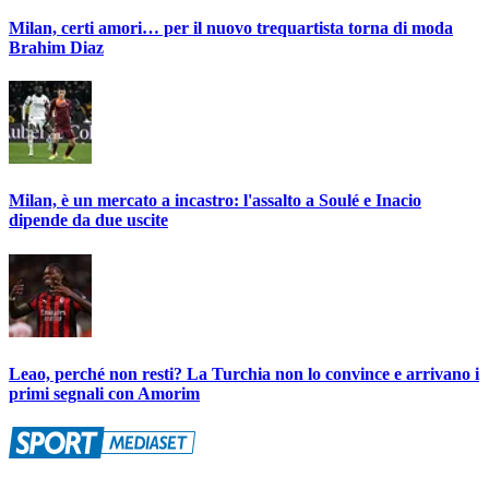
Milan, certi amori… per il nuovo trequartista torna di moda
Brahim Diaz
Milan, è un mercato a incastro: l'assalto a Soulé e Inacio
dipende da due uscite
Leao, perché non resti? La Turchia non lo convince e arrivano i
primi segnali con Amorim