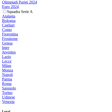
Olimpiadi Parigi 2024
Euro 2024
Squadra Serie A
Atalanta
Bologna
Cagliari
Como
Fiorentina
Frosinone
Genoa
Inter
Juventus
Lazio
Lecce
Milan
Monza
Napoli
Parma
Roma
Sassuolo
Torino
Udinese
Venezia
Legal