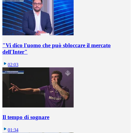
"Vi dico l'uomo che può sbloccare il mercato
dell'Inter"
02:03
Il tempo di sognare
01:34