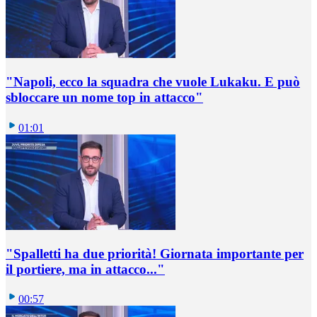
"Napoli, ecco la squadra che vuole Lukaku. E può
sbloccare un nome top in attacco"
01:01
"Spalletti ha due priorità! Giornata importante per
il portiere, ma in attacco..."
00:57