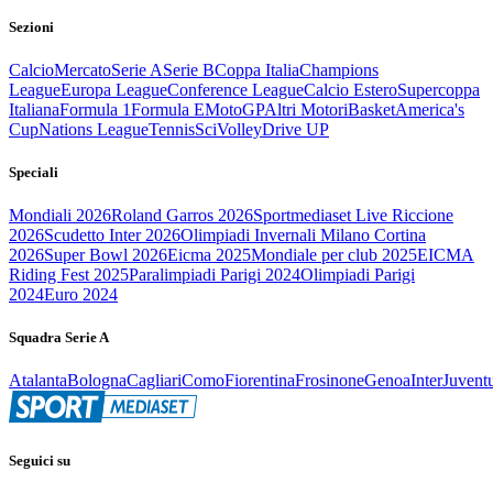
Sezioni
Calcio
Mercato
Serie A
Serie B
Coppa Italia
Champions
League
Europa League
Conference League
Calcio Estero
Supercoppa
Italiana
Formula 1
Formula E
MotoGP
Altri Motori
Basket
America's
Cup
Nations League
Tennis
Sci
Volley
Drive UP
Speciali
Mondiali 2026
Roland Garros 2026
Sportmediaset Live Riccione
2026
Scudetto Inter 2026
Olimpiadi Invernali Milano Cortina
2026
Super Bowl 2026
Eicma 2025
Mondiale per club 2025
EICMA
Riding Fest 2025
Paralimpiadi Parigi 2024
Olimpiadi Parigi
2024
Euro 2024
Squadra Serie A
Atalanta
Bologna
Cagliari
Como
Fiorentina
Frosinone
Genoa
Inter
Juvent
Seguici su