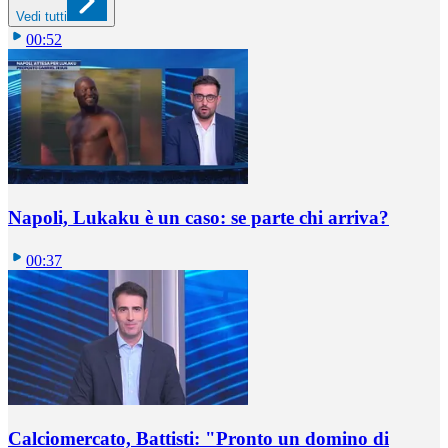
Vedi tutti
00:52
Napoli, Lukaku è un caso: se parte chi arriva?
00:37
Calciomercato, Battisti: "Pronto un domino di