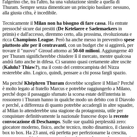
l'algerino che, tra l'altro, ha una valutazione simile a quella di
Thuram. Sempre senza dimenticare un principio basilare: nessuno,
alla giusta cifra, è incedibile.
Tecnicamente il
Milan non ha bisogno di fare cassa
. Ha entrate
pressoché sicure dai prestiti (
De Ketelaere e Saelemaekers
in
primis) e dall'accesso, diremmo certo, alla prossima, rivoluzionata e
ricca
Champions League
. Però ha anche messo in preventivo
spese
piuttosto alte per il centravanti
, con un budget che si aggirerà, per
trovare il "nuovo" Giroud attorno ai
50-60 milioni
. Aggiungerne 40
per Thuram significherebbe chiudere lì il mercato, mentre qualcosa
andrà fatto anche in difesa. Ci saranno quasi certamente altre uscite
(
Kalulu? Thiaw?
), ma il costo del centrocampista del Nizza
resterebbe alto. Logico, quindi, pensare a chi possa fargli spazio.
Ma perché
Khéphren Thuram
dovrebbe scegliere il Milan? Perché
è molto legato al fratello Marcus e potrebbe raggiungerlo a Milano,
perché dopo il passaggio sfumato la scorsa estate dell'interista in
rossonero i Thuram hanno in qualche modo un debito con il Diavolo
e perché, a differenza di quanto potrebbe accadergli in altre squadre,
al Milan lo attenderebbe una stagione da protagonista, utile per
conquistare definitivamente la nazionale francese dopo la
recente
convocazione di Deschamps
. Sulle sue qualità perplessità zero:
giocatore moderno, fisico, anche tecnico, molto dinamico, il classico
box to box. Ha 23 anni, età perfetta per perfezionarne la crescita,