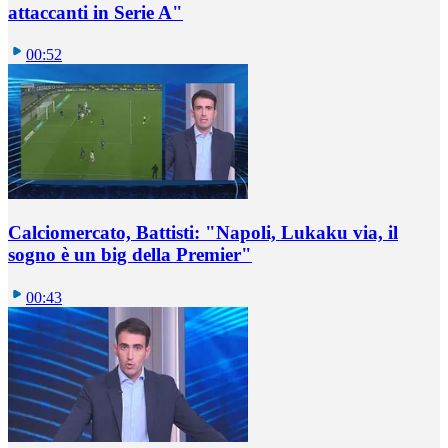
attaccanti in Serie A"
00:52
Calciomercato, Battisti: "Napoli, Lukaku via, il
sogno è un big della Premier"
00:43