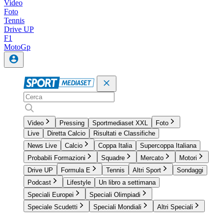
Video
Foto
Tennis
Drive UP
F1
MotoGp
Video
Pressing
Sportmediaset XXL
Foto
Live
Diretta Calcio
Risultati e Classifiche
News Live
Calcio
Coppa Italia
Supercoppa Italiana
Probabili Formazioni
Squadre
Mercato
Motori
Drive UP
Formula E
Tennis
Altri Sport
Sondaggi
Podcast
Lifestyle
Un libro a settimana
Speciali Europei
Speciali Olimpiadi
Speciale Scudetti
Speciali Mondiali
Altri Speciali