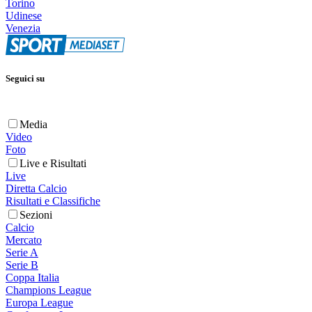
Torino
Udinese
Venezia
Seguici su
Media
Video
Foto
Live e Risultati
Live
Diretta Calcio
Risultati e Classifiche
Sezioni
Calcio
Mercato
Serie A
Serie B
Coppa Italia
Champions League
Europa League