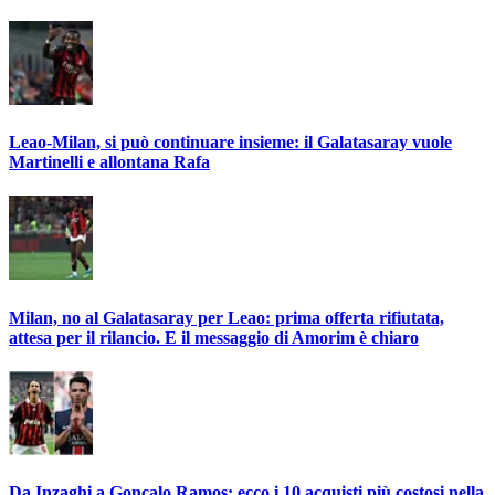
Leao-Milan, si può continuare insieme: il Galatasaray vuole
Martinelli e allontana Rafa
Milan, no al Galatasaray per Leao: prima offerta rifiutata,
attesa per il rilancio. E il messaggio di Amorim è chiaro
Da Inzaghi a Gonçalo Ramos: ecco i 10 acquisti più costosi nella