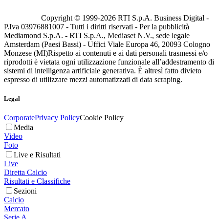
Copyright © 1999-
2026
RTI S.p.A. Business Digital -
P.Iva 03976881007 - Tutti i diritti riservati - Per la pubblicità
Mediamond S.p.A. - RTI S.p.A., Mediaset N.V., sede legale
Amsterdam (Paesi Bassi) - Uffici Viale Europa 46, 20093 Cologno
Monzese (MI)
Rispetto ai contenuti e ai dati personali trasmessi e/o
riprodotti è vietata ogni utilizzazione funzionale all’addestramento di
sistemi di intelligenza artificiale generativa. È altresì fatto divieto
espresso di utilizzare mezzi automatizzati di data scraping.
Legal
Corporate
Privacy Policy
Cookie Policy
Media
Video
Foto
Live e Risultati
Live
Diretta Calcio
Risultati e Classifiche
Sezioni
Calcio
Mercato
Serie A