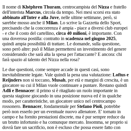
Il nome di
Khéphren Thuram
, centrocampista del
Nizza
e fratello
dell'interista
Marcus
, circola da tempo. Nei mesi scorsi era stato
abbinato all'Inter e alla Juve
, nelle ultime settimane, però, si
sarebbe mosso anche il
Milan
. Lo scrive la Gazzetta dello Sport,
precisando che la concorrenza è ampia - piace a diversi club europei
- e che il costo del cartellino,
circa 40 milioni
, è importante. Con
una doverosa postilla: contratto in
scadenza nel giugno 2025
,
quindi ampia possibilità di trattare. Le domande, sulla questione,
sono però altre: può il Milan permettersi un investimento del genere
considerando che sarà alta la spesa per l'attaccante? E ancora: chi
farà spazio al talento del Nizza nella rosa?
Le due questioni, come sempre accade in questi casi, sono
inevitabilmente legate. Vale quindi la pena una valutazione:
Loftus e
Reijnders
non si toccano,
Musah
, per età e margini di crescita, è un
giocatore su cui il Milan vuole continuare a puntare. Restano quindi
Adli e Bennacer
: il primo si è ritagliato un ruolo importante in
questa stagione giocando in una posizione nuova ed è in qualche
modo, per caratteristiche, un giocatore unico nel centrocampo
rossonero.
Bennacer
, fondamentale per
Stefano Pioli
, potrebbe
però non esserlo per un eventuale nuovo allenatore. E' tornato in
campo e ha fornito prestazioni discrete, ma è pur sempre reduce da
un brutto infortunio e ha comunque mercato. Insomma, se proprio si
dovrà fare un sacrificio, non è escluso che possa essere fatto con