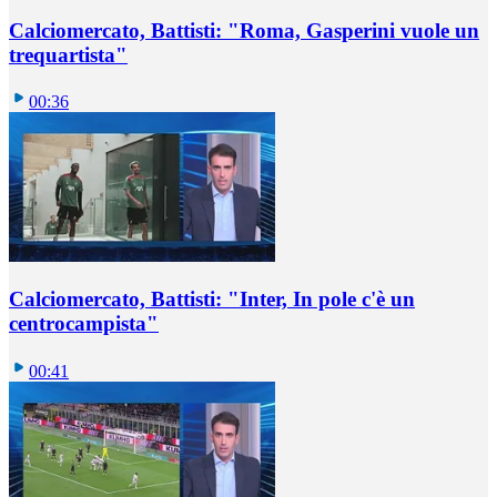
Calciomercato, Battisti: "Roma, Gasperini vuole un
trequartista"
00:36
Calciomercato, Battisti: "Inter, In pole c'è un
centrocampista"
00:41