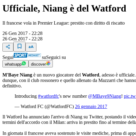
Ufficiale, Niang è del Watford
Il francese vola in Premier League: prestito con diritto di riscatto
26 Gen 2017 - 22:28
26 Gen 2017 - 22:28
Segui
su
Seguici su
whatsapp
discover
M'Baye Niang
è un nuovo giocatore del
Watford
, adesso è ufficial
dunque, con il club rossonero e quello allenato da Mazzarri che hanno tr
definitivo.
Introducing
#watfordfc
's new number
@MBaye9Niang
!
pic.t
— Watford FC (@WatfordFC)
26 gennaio 2017
Il Watford ha annunciato l'arrivo di Niang su Twitter, postando il vid
termini dell'accordo con il Milan: arriva in prestito fino al termine della
In giornata il francese aveva sostenuto le visite mediche, prima di app