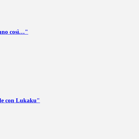
anno così…"
ede con Lukaku"