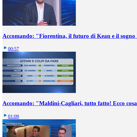
Accomando: "Fiorentina, il futuro di Kean e il sog
00:57
Accomando: "Maldini-Cagliari, tutto fatto! Ecco cosa
01:09