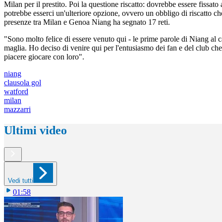
Milan per il prestito. Poi la questione riscatto: dovrebbe essere fissato 
potrebbe esserci un'ulteriore opzione, ovvero un obbligo di riscatto c
presenze tra Milan e Genoa Niang ha segnato 17 reti.
"Sono molto felice di essere venuto qui - le prime parole di Niang al c
maglia. Ho deciso di venire qui per l'entusiasmo dei fan e del club c
piacere giocare con loro".
niang
clausola gol
watford
milan
mazzarri
Ultimi video
Vedi tutti
01:58