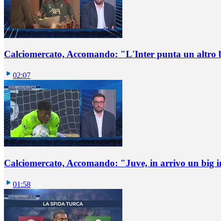
Calciomercato, Accomando: "L'Inter punta un altro 
02:07
Calciomercato, Accomando: "Juve, in arrivo un big i
01:58