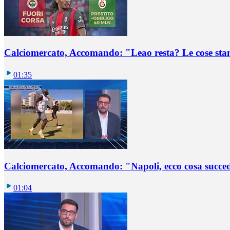
Calciomercato, Accomando: "Leao resta? Le cose st
01:35
Calciomercato, Accomando: "Napoli, ecco cosa succ
01:04