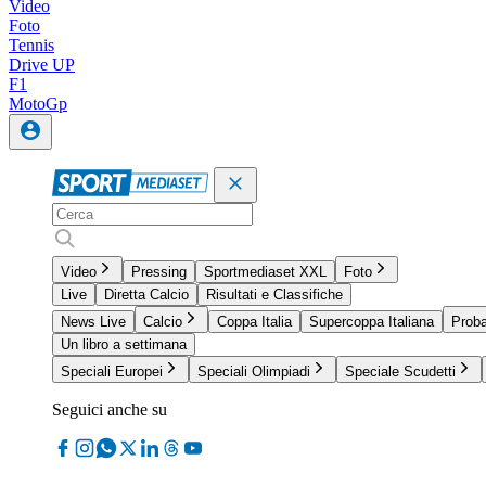
Video
Foto
Tennis
Drive UP
F1
MotoGp
Video
Pressing
Sportmediaset XXL
Foto
Live
Diretta Calcio
Risultati e Classifiche
News Live
Calcio
Coppa Italia
Supercoppa Italiana
Proba
Un libro a settimana
Speciali Europei
Speciali Olimpiadi
Speciale Scudetti
Seguici anche su