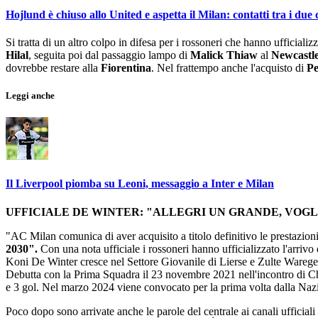
Hojlund è chiuso allo United e aspetta il Milan: contatti tra i due 
Si tratta di un altro colpo in difesa per i rossoneri che hanno ufficiali
Hilal
, seguita poi dal passaggio lampo di
Malick Thiaw
al
Newcastl
dovrebbe restare alla
Fiorentina
. Nel frattempo anche l'acquisto di
Pe
Leggi anche
Il Liverpool piomba su Leoni, messaggio a Inter e Milan
UFFICIALE DE WINTER: "ALLEGRI UN GRANDE, VOG
"AC Milan comunica di aver acquisito a titolo definitivo le prestazio
2030".
Con una nota ufficiale i rossoneri hanno ufficializzato l'arri
Koni De Winter cresce nel Settore Giovanile di Lierse e Zulte Waregem
Debutta con la Prima Squadra il 23 novembre 2021 nell'incontro di Cha
e 3 gol. Nel marzo 2024 viene convocato per la prima volta dalla Naz
Poco dopo sono arrivate anche le parole del centrale ai canali ufficial