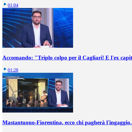
01:04
Accomando: "Triplo colpo per il Cagliari! E l'ex capi
01:28
Mastantuono-Fiorentina, ecco chi pagherà l'ingaggio. 