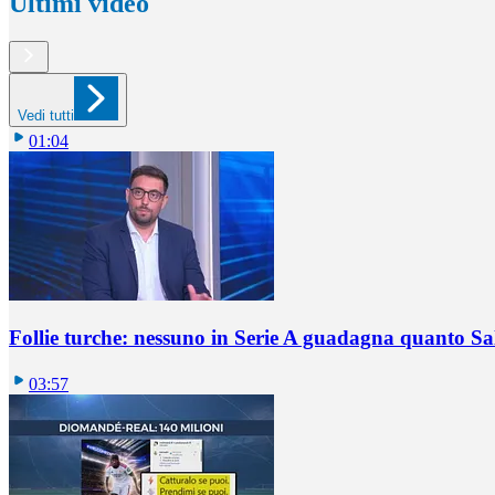
Ultimi video
Vedi tutti
01:04
Follie turche: nessuno in Serie A guadagna quanto S
03:57