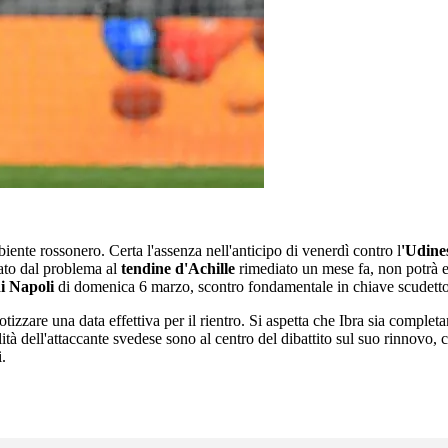
iente rossonero. Certa l'assenza nell'anticipo di venerdì contro l
'Udine
cato dal problema al
tendine d'Achille
rimediato un mese fa, non potrà e
di Napoli
di domenica 6 marzo, scontro fondamentale in chiave scudett
izzare una data effettiva per il rientro. Si aspetta che Ibra sia complet
lità dell'attaccante svedese sono al centro del dibattito sul suo rinnovo,
i.