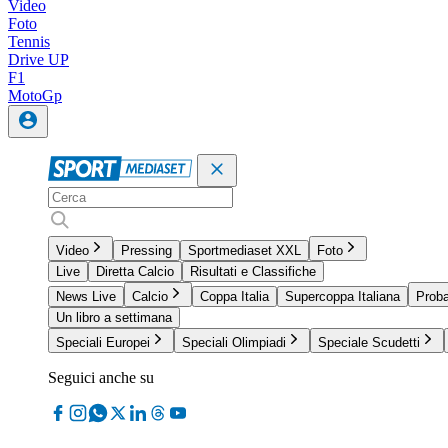
Video
Foto
Tennis
Drive UP
F1
MotoGp
Video
Pressing
Sportmediaset XXL
Foto
Live
Diretta Calcio
Risultati e Classifiche
News Live
Calcio
Coppa Italia
Supercoppa Italiana
Proba
Un libro a settimana
Speciali Europei
Speciali Olimpiadi
Speciale Scudetti
Seguici anche su