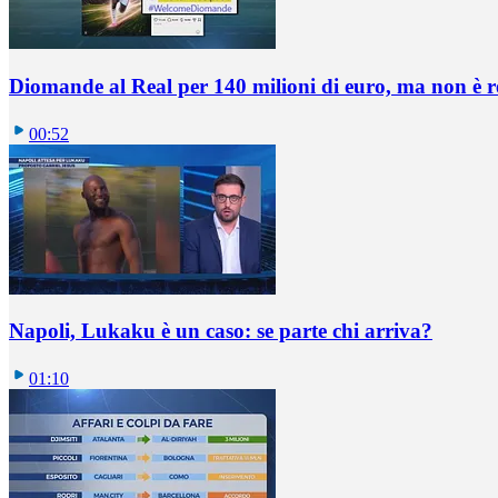
Diomande al Real per 140 milioni di euro, ma non è 
00:52
Napoli, Lukaku è un caso: se parte chi arriva?
01:10