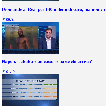
Diomande al Real per 140 milioni di euro, ma non è 
00:52
Napoli, Lukaku è un caso: se parte chi arriva?
01:10