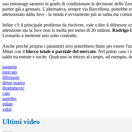
suo entourage saranno in grado di condizionare la decisione dello Zenit
partire già a gennaio. L'alternativa, sempre via Barcellona, potrebbe 
attenzionato dalla Juve - la strada è ovviamente più in salita ma comu
Infine c'è il principale problema da risolvere, vale a dire il difensore
attenzione ma la Juve non lo molla per meno di 20 milioni.
Rodrigo 
Leonardo a metterne uno sotto contratto.
Anche perché proprio i parametri zero potrebbero finire per essere l'unic
Milan con il
blocco totale o parziale del mercato
. Nel primo caso i 
saldo tra entrate e uscite. Qualcuno in mezzo al campo, ad esempio, dov
paqueta
mercato
difensore
denis suarez
ibrahimovic
caio
paredes
milan
vidal
Ultimi video