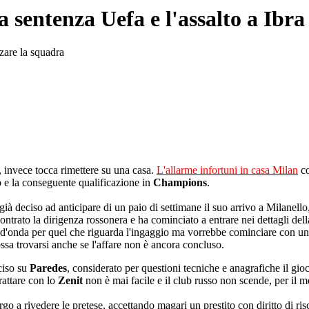
 sentenza Uefa e l'assalto a Ibra
rzare la squadra
, invece tocca rimettere su una casa.
L'allarme infortuni in casa Milan
co
o e la conseguente qualificazione in
Champions
.
à deciso ad anticipare di un paio di settimane il suo arrivo a Milanello, n
trato la dirigenza rossonera e ha cominciato a entrare nei dettagli della 
a d'onda per quel che riguarda l'ingaggio ma vorrebbe cominciare con un
ossa trovarsi anche se l'affare non è ancora concluso.
ciso su
Paredes
, considerato per questioni tecniche e anagrafiche il gioc
rattare con lo
Zenit
non è mai facile e il club russo non scende, per il 
o a rivedere le pretese, accettando magari un prestito con diritto di ris