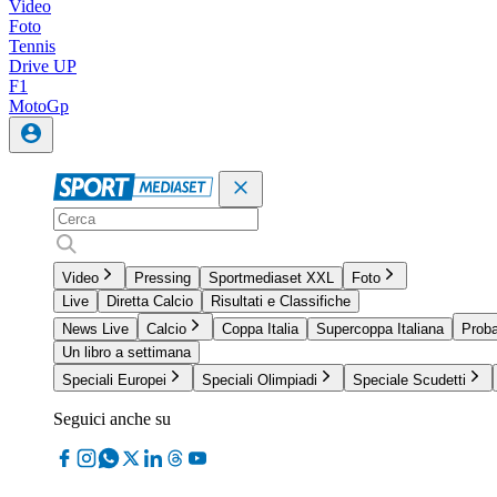
Video
Foto
Tennis
Drive UP
F1
MotoGp
Video
Pressing
Sportmediaset XXL
Foto
Live
Diretta Calcio
Risultati e Classifiche
News Live
Calcio
Coppa Italia
Supercoppa Italiana
Proba
Un libro a settimana
Speciali Europei
Speciali Olimpiadi
Speciale Scudetti
Seguici anche su