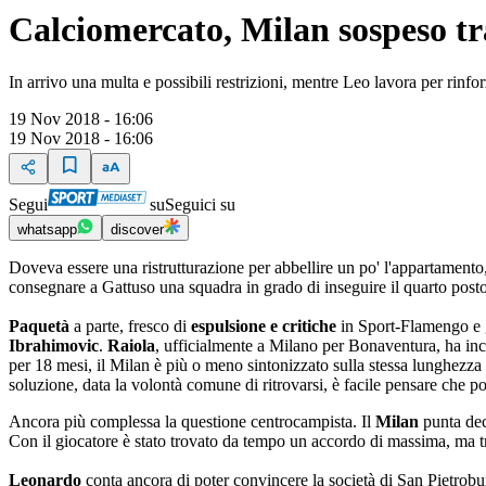
Calciomercato, Milan sospeso tra
In arrivo una multa e possibili restrizioni, mentre Leo lavora per rinfo
19 Nov 2018 - 16:06
19 Nov 2018 - 16:06
Segui
su
Seguici su
whatsapp
discover
Doveva essere una ristrutturazione per abbellire un po' l'appartamento
consegnare a Gattuso una squadra in grado di inseguire il quarto post
Paquetà
a parte, fresco di
espulsione e critiche
in Sport-Flamengo e gi
Ibrahimovic
.
Raiola
, ufficialmente a Milano per Bonaventura, ha incon
per 18 mesi, il Milan è più o meno sintonizzato sulla stessa lunghezz
soluzione, data la volontà comune di ritrovarsi, è facile pensare che p
Ancora più complessa la questione centrocampista. Il
Milan
punta de
Con il giocatore è stato trovato da tempo un accordo di massima, ma t
Leonardo
conta ancora di poter convincere la società di San Pietroburg