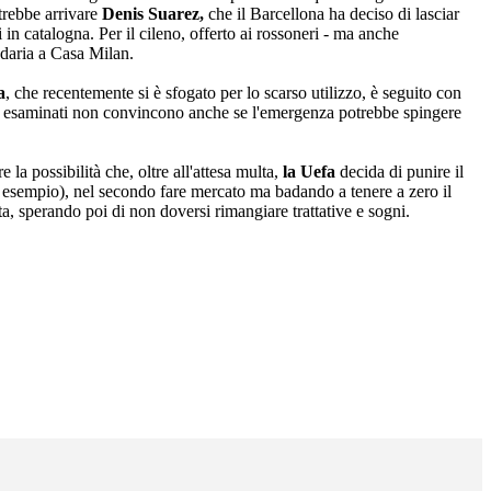
otrebbe arrivare
Denis Suarez,
che il Barcellona ha deciso di lasciar
 in catalogna. Per il cileno, offerto ai rossoneri - ma anche
ndaria a Casa Milan.
a
, che recentemente si è sfogato per lo scarso utilizzo, è seguito con
fili esaminati non convincono anche se l'emergenza potrebbe spingere
la possibilità che, oltre all'attesa multa,
la Uefa
decida di punire il
ad esempio), nel secondo fare mercato ma badando a tenere a zero il
a, sperando poi di non doversi rimangiare trattative e sogni.