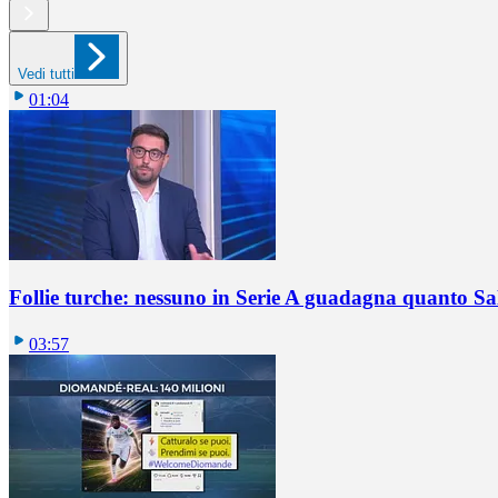
Vedi tutti
01:04
Follie turche: nessuno in Serie A guadagna quanto S
03:57