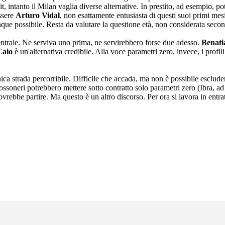
, intanto il Milan vaglia diverse alternative. In prestito, ad esempio, p
essere
Arturo Vidal
, non esattamente entusiasta di questi suoi primi mesi
nque possibile. Resta da valutare la questione età, non considerata seco
 centrale. Ne serviva uno prima, ne servirebbero forse due adesso.
Benati
Caio
è un'alternativa credibile. Alla voce parametri zero, invece, i pro
a strada percorribile. Difficile che accada, ma non è possibile escludere 
rossoneri potrebbero mettere sotto contratto solo parametri zero (Ibra, 
rebbe partire. Ma questo è un altro discorso. Per ora si lavora in entrat