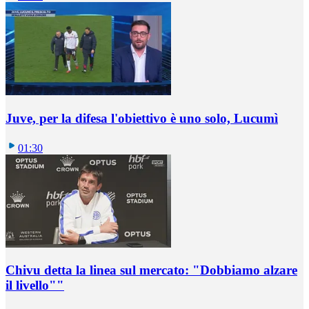
Juve, per la difesa l'obiettivo è uno solo, Lucumì
01:30
Chivu detta la linea sul mercato: "Dobbiamo alzare
il livello""