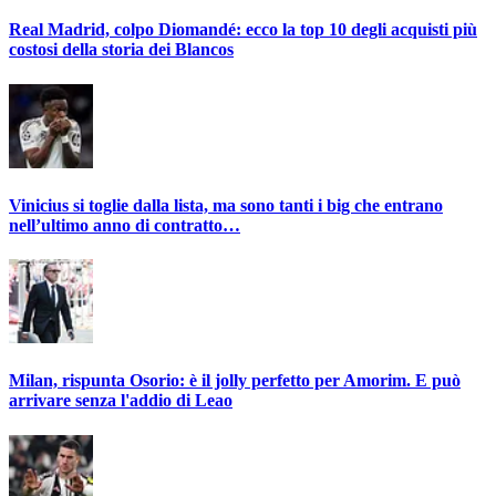
Real Madrid, colpo Diomandé: ecco la top 10 degli acquisti più
costosi della storia dei Blancos
Vinicius si toglie dalla lista, ma sono tanti i big che entrano
nell’ultimo anno di contratto…
Milan, rispunta Osorio: è il jolly perfetto per Amorim. E può
arrivare senza l'addio di Leao