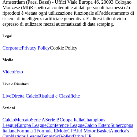
Amsterdam (Paesi Bassi) - Uffici Viale Europa 46, 20093 Cologno
Monzese (MI)
Rispetto ai contenuti e ai dati personali trasmessi e/o
riprodotti è vietata ogni utilizzazione funzionale all’addestramento di
sistemi di intelligenza artificiale generativa. È altresì fatto divieto
espresso di utilizzare mezzi automatizzati di data scraping.
Legal
Corporate
Privacy Policy
Cookie Policy
Media
Video
Foto
Live e Risultati
Live
Diretta Calcio
Risultati e Classifiche
Sezioni
Calcio
Mercato
Serie A
Serie B
Coppa Italia
Champions
League
Europa League
Conference League
Calcio Estero
Supercoppa
Italiana
Formula 1
Formula E
MotoGP
Altri Motori
Basket
America's
Cup
Nations League
Tennis
Sci
Volley
Drive UP