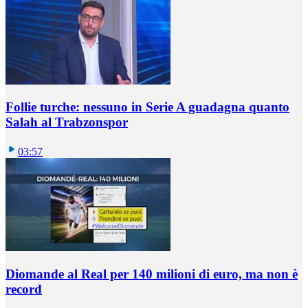
Follie turche: nessuno in Serie A guadagna quanto
Salah al Trabzonspor
03:57
Diomande al Real per 140 milioni di euro, ma non è
record