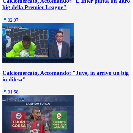
Calciomercato, Accomando: "L'Inter punta un altro
big della Premier League"
02:07
Calciomercato, Accomando: "Juve, in arrivo un big
in difesa"
01:58