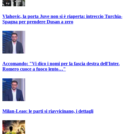
Vlahovic, la porta Juve non si è riaperta: intreccio Turchia-
Spagna per prendere Dusan a zero
Accomando: "Vi dico i nomi per la fascia destra dell'Inter.
Romero cuoce a fuoco lento…"
Milan-Leao: le parti si riavvicinano, i dettagli