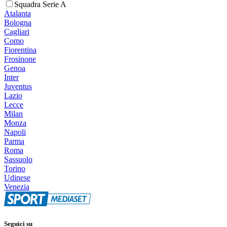
Squadra Serie A
Atalanta
Bologna
Cagliari
Como
Fiorentina
Frosinone
Genoa
Inter
Juventus
Lazio
Lecce
Milan
Monza
Napoli
Parma
Roma
Sassuolo
Torino
Udinese
Venezia
Seguici su