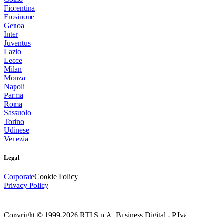
Fiorentina
Frosinone
Genoa
Inter
Juventus
Lazio
Lecce
Milan
Monza
Napoli
Parma
Roma
Sassuolo
Torino
Udinese
Venezia
Legal
Corporate
Cookie Policy
Privacy Policy
Copyright © 1999-
2026
RTI S.p.A. Business Digital - P.Iva