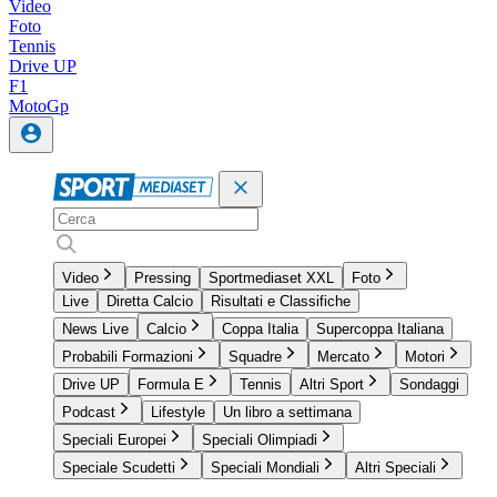
Video
Foto
Tennis
Drive UP
F1
MotoGp
Video
Pressing
Sportmediaset XXL
Foto
Live
Diretta Calcio
Risultati e Classifiche
News Live
Calcio
Coppa Italia
Supercoppa Italiana
Probabili Formazioni
Squadre
Mercato
Motori
Drive UP
Formula E
Tennis
Altri Sport
Sondaggi
Podcast
Lifestyle
Un libro a settimana
Speciali Europei
Speciali Olimpiadi
Speciale Scudetti
Speciali Mondiali
Altri Speciali