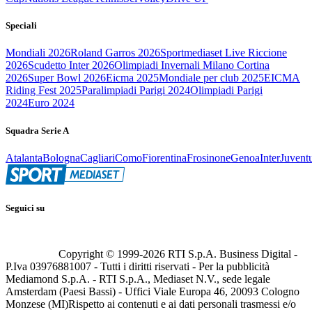
Speciali
Mondiali 2026
Roland Garros 2026
Sportmediaset Live Riccione
2026
Scudetto Inter 2026
Olimpiadi Invernali Milano Cortina
2026
Super Bowl 2026
Eicma 2025
Mondiale per club 2025
EICMA
Riding Fest 2025
Paralimpiadi Parigi 2024
Olimpiadi Parigi
2024
Euro 2024
Squadra Serie A
Atalanta
Bologna
Cagliari
Como
Fiorentina
Frosinone
Genoa
Inter
Juvent
Seguici su
Copyright © 1999-
2026
RTI S.p.A. Business Digital -
P.Iva 03976881007 - Tutti i diritti riservati - Per la pubblicità
Mediamond S.p.A. - RTI S.p.A., Mediaset N.V., sede legale
Amsterdam (Paesi Bassi) - Uffici Viale Europa 46, 20093 Cologno
Monzese (MI)
Rispetto ai contenuti e ai dati personali trasmessi e/o