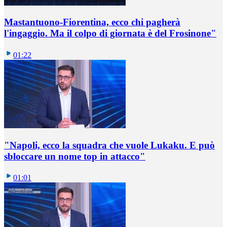
Mastantuono-Fiorentina, ecco chi pagherà
l'ingaggio. Ma il colpo di giornata è del Frosinone"
01:22
"Napoli, ecco la squadra che vuole Lukaku. E può
sbloccare un nome top in attacco"
01:01