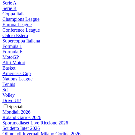
Serie A
Serie B
Coppa Italia
Champions League
Europa League
Conference League
Calcio Estero
Supercoppa Italiana
Formula 1
Formula E
MotoGP
Altri Motori
Basket
America's Cup
Nations League
Tennis
Sci
Volley
Drive UP
Speciali
Mondiali 2026
Roland Garros 2026
Sportmediaset Live Riccione 2026
Scudetto Inter 2026
Olimpiadi Invernali Milano Cortina 2026