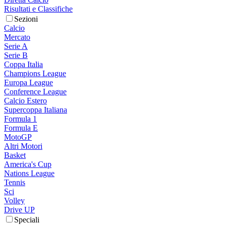
Risultati e Classifiche
Sezioni
Calcio
Mercato
Serie A
Serie B
Coppa Italia
Champions League
Europa League
Conference League
Calcio Estero
Supercoppa Italiana
Formula 1
Formula E
MotoGP
Altri Motori
Basket
America's Cup
Nations League
Tennis
Sci
Volley
Drive UP
Speciali