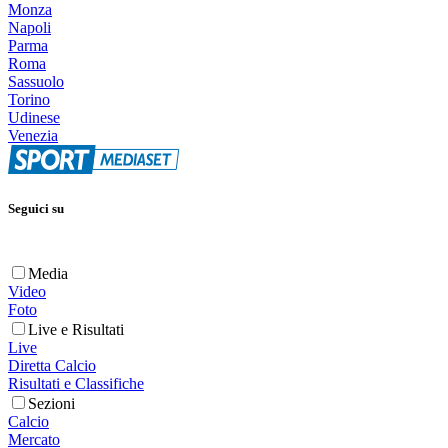
Monza
Napoli
Parma
Roma
Sassuolo
Torino
Udinese
Venezia
Seguici su
Media
Video
Foto
Live e Risultati
Live
Diretta Calcio
Risultati e Classifiche
Sezioni
Calcio
Mercato