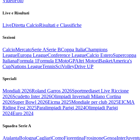
Video
Foto
Live e Risultati
Live
Diretta Calcio
Risultati e Classifiche
Sezioni
Calcio
Mercato
Serie A
Serie B
Coppa Italia
Champions
League
Europa League
Conference League
Calcio Estero
Supercoppa
Italiana
Formula 1
Formula E
MotoGP
Altri Motori
Basket
America's
Cup
Nations League
Tennis
Sci
Volley
Drive UP
Speciali
Mondiali 2026
Roland Garros 2026
Sportmediaset Live Riccione
2026
Scudetto Inter 2026
Olimpiadi Invernali Milano Cortina
2026
Super Bowl 2026
Eicma 2025
Mondiale per club 2025
EICMA
Riding Fest 2025
Paralimpiadi Parigi 2024
Olimpiadi Parigi
2024
Euro 2024
Squadra Serie A
Atalanta
Bologna
Cagliari
Como
Fiorentina
Frosinone
Genoa
Inter
Juvent