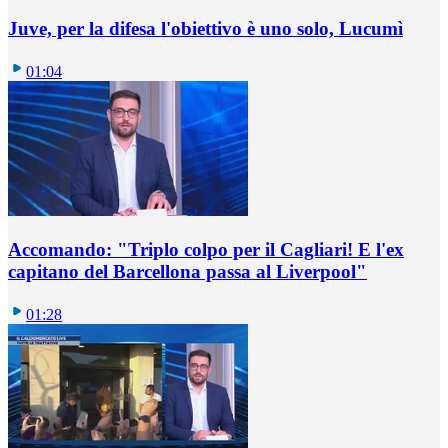
Juve, per la difesa l'obiettivo è uno solo, Lucumì
01:04
Accomando: "Triplo colpo per il Cagliari! E l'ex
capitano del Barcellona passa al Liverpool"
01:28