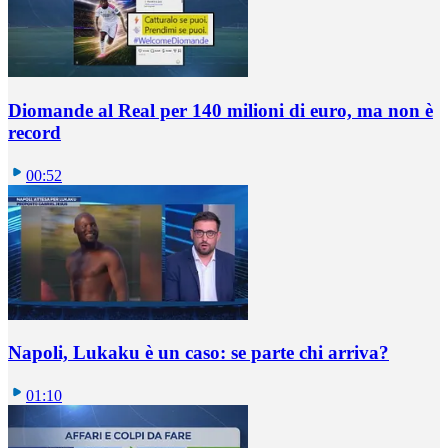
Diomande al Real per 140 milioni di euro, ma non è
record
00:52
Napoli, Lukaku è un caso: se parte chi arriva?
01:10