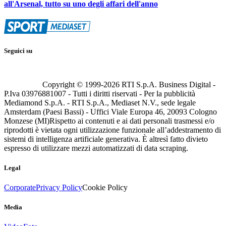
all'Arsenal, tutto su uno degli affari dell'anno
Seguici su
Copyright © 1999-
2026
RTI S.p.A. Business Digital -
P.Iva 03976881007 - Tutti i diritti riservati - Per la pubblicità
Mediamond S.p.A. - RTI S.p.A., Mediaset N.V., sede legale
Amsterdam (Paesi Bassi) - Uffici Viale Europa 46, 20093 Cologno
Monzese (MI)
Rispetto ai contenuti e ai dati personali trasmessi e/o
riprodotti è vietata ogni utilizzazione funzionale all’addestramento di
sistemi di intelligenza artificiale generativa. È altresì fatto divieto
espresso di utilizzare mezzi automatizzati di data scraping.
Legal
Corporate
Privacy Policy
Cookie Policy
Media