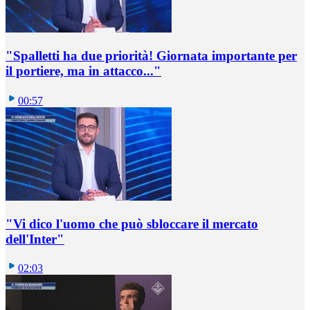
"Spalletti ha due priorità! Giornata importante per
il portiere, ma in attacco..."
00:57
"Vi dico l'uomo che può sbloccare il mercato
dell'Inter"
02:03