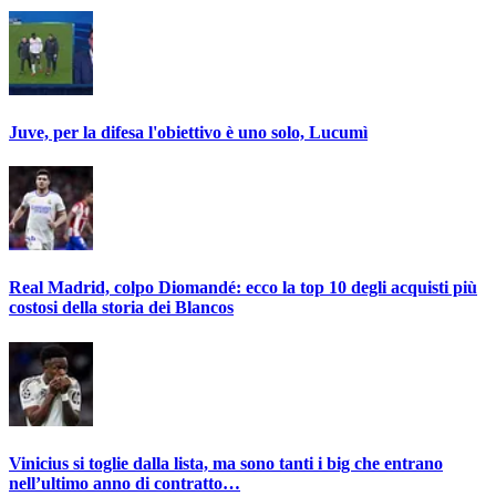
Juve, per la difesa l'obiettivo è uno solo, Lucumì
Real Madrid, colpo Diomandé: ecco la top 10 degli acquisti più
costosi della storia dei Blancos
Vinicius si toglie dalla lista, ma sono tanti i big che entrano
nell’ultimo anno di contratto…