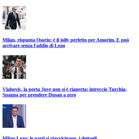
Milan, rispunta Osorio: è il jolly perfetto per Amorim. E può
arrivare senza l'addio di Leao
Vlahovic, la porta Juve non si è riaperta: intreccio Turchia-
Spagna per prendere Dusan a zero
Milan-Leao: le parti si riavvicinano, i dettagli