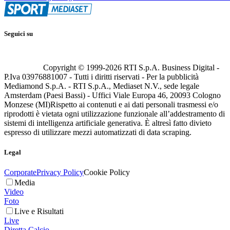
Seguici su
Copyright © 1999-
2026
RTI S.p.A. Business Digital -
P.Iva 03976881007 - Tutti i diritti riservati - Per la pubblicità
Mediamond S.p.A. - RTI S.p.A., Mediaset N.V., sede legale
Amsterdam (Paesi Bassi) - Uffici Viale Europa 46, 20093 Cologno
Monzese (MI)
Rispetto ai contenuti e ai dati personali trasmessi e/o
riprodotti è vietata ogni utilizzazione funzionale all’addestramento di
sistemi di intelligenza artificiale generativa. È altresì fatto divieto
espresso di utilizzare mezzi automatizzati di data scraping.
Legal
Corporate
Privacy Policy
Cookie Policy
Media
Video
Foto
Live e Risultati
Live
Diretta Calcio