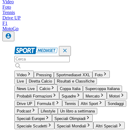
Video
Foto
Tennis
Drive UP
F1
MotoGp
Video
Pressing
Sportmediaset XXL
Foto
Live
Diretta Calcio
Risultati e Classifiche
News Live
Calcio
Coppa Italia
Supercoppa Italiana
Probabili Formazioni
Squadre
Mercato
Motori
Drive UP
Formula E
Tennis
Altri Sport
Sondaggi
Podcast
Lifestyle
Un libro a settimana
Speciali Europei
Speciali Olimpiadi
Speciale Scudetti
Speciali Mondiali
Altri Speciali