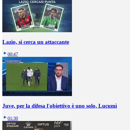
Lazio, si cerca un attaccante
00:47
Juve, per la difesa l'obiettivo è uno solo, Lucumì
01:30