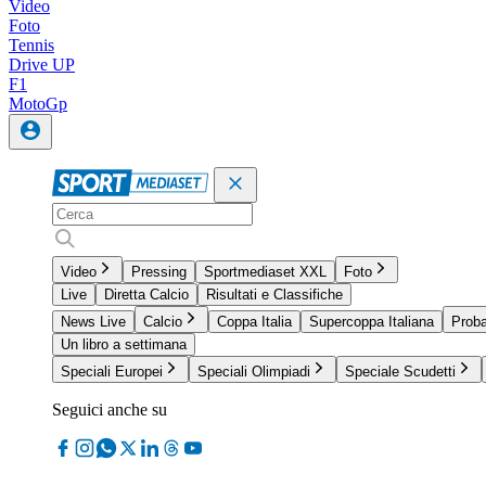
Video
Foto
Tennis
Drive UP
F1
MotoGp
Video
Pressing
Sportmediaset XXL
Foto
Live
Diretta Calcio
Risultati e Classifiche
News Live
Calcio
Coppa Italia
Supercoppa Italiana
Proba
Un libro a settimana
Speciali Europei
Speciali Olimpiadi
Speciale Scudetti
Seguici anche su