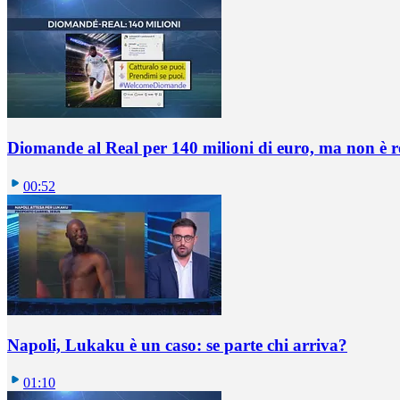
Diomande al Real per 140 milioni di euro, ma non è 
00:52
Napoli, Lukaku è un caso: se parte chi arriva?
01:10