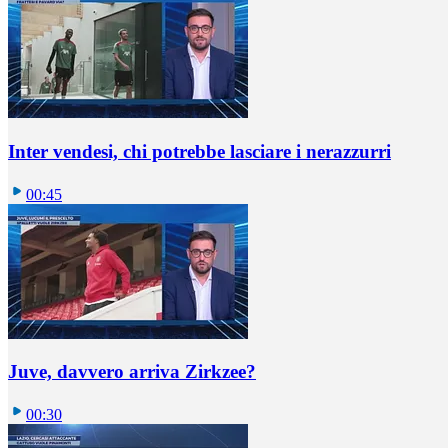
Inter vendesi, chi potrebbe lasciare i nerazzurri
00:45
Juve, davvero arriva Zirkzee?
00:30