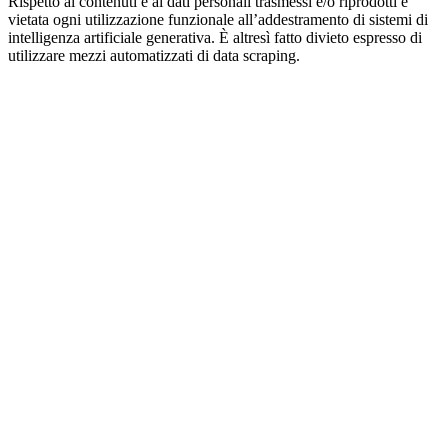
Rispetto ai contenuti e ai dati personali trasmessi e/o riprodotti è
vietata ogni utilizzazione funzionale all’addestramento di sistemi di
intelligenza artificiale generativa. È altresì fatto divieto espresso di
utilizzare mezzi automatizzati di data scraping.