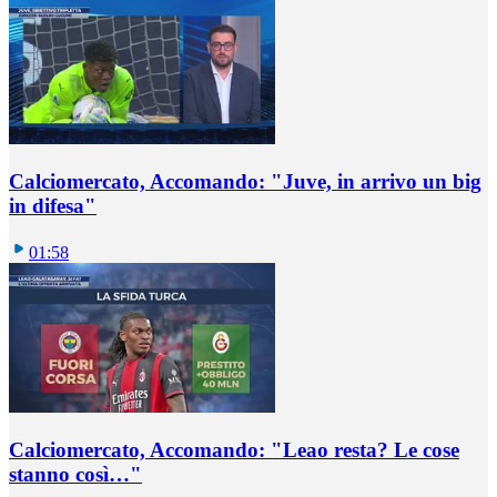
Calciomercato, Accomando: "Juve, in arrivo un big
in difesa"
01:58
Calciomercato, Accomando: "Leao resta? Le cose
stanno così…"