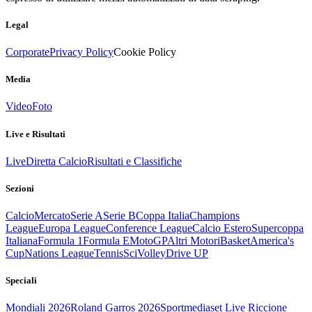
Legal
Corporate
Privacy Policy
Cookie Policy
Media
Video
Foto
Live e Risultati
Live
Diretta Calcio
Risultati e Classifiche
Sezioni
Calcio
Mercato
Serie A
Serie B
Coppa Italia
Champions
League
Europa League
Conference League
Calcio Estero
Supercoppa
Italiana
Formula 1
Formula E
MotoGP
Altri Motori
Basket
America's
Cup
Nations League
Tennis
Sci
Volley
Drive UP
Speciali
Mondiali 2026
Roland Garros 2026
Sportmediaset Live Riccione