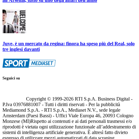
all'Arsenal, tutto su uno degli affari dell'anno
Juve, è un mercato da regina: finora ha speso più del Real, solo
tre inglesi davanti
Seguici su
Copyright © 1999-
2026
RTI S.p.A. Business Digital -
P.Iva 03976881007 - Tutti i diritti riservati - Per la pubblicità
Mediamond S.p.A. - RTI S.p.A., Mediaset N.V., sede legale
Amsterdam (Paesi Bassi) - Uffici Viale Europa 46, 20093 Cologno
Monzese (MI)
Rispetto ai contenuti e ai dati personali trasmessi e/o
riprodotti è vietata ogni utilizzazione funzionale all’addestramento di
sistemi di intelligenza artificiale generativa. È altresì fatto divieto
espresso di utilizzare mezzi automatizzati di data scraping.