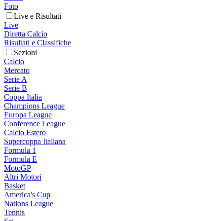
Foto
Live e Risultati
Live
Diretta Calcio
Risultati e Classifiche
Sezioni
Calcio
Mercato
Serie A
Serie B
Coppa Italia
Champions League
Europa League
Conference League
Calcio Estero
Supercoppa Italiana
Formula 1
Formula E
MotoGP
Altri Motori
Basket
America's Cup
Nations League
Tennis