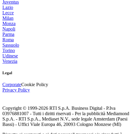
Juventus
Lazio
Lecce
Milan
Monza
Napoli
Parma
Roma
Sassuolo
Torino
Udinese
Venezia
Legal
Corporate
Cookie Policy
Privacy Policy
Copyright © 1999-
2026
RTI S.p.A. Business Digital - P.Iva
03976881007 - Tutti i diritti riservati - Per la pubblicità Mediamond
S.p.A. - RTI S.p.A., Mediaset N.V., sede legale Amsterdam (Paesi
Bassi) - Uffici Viale Europa 46, 20093 Cologno Monzese (MI)