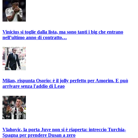
Vinicius si toglie dalla lista, ma sono tanti i big che entrano
nell’ultimo anno di contratto…
Milan, rispunta Osorio: è il jolly perfetto per Amorim. E può
arrivare senza l'addio di Leao
Vlahovic, la porta Juve non si è riaperta: intreccio Turchia-
Spagna per prendere Dusan a zero