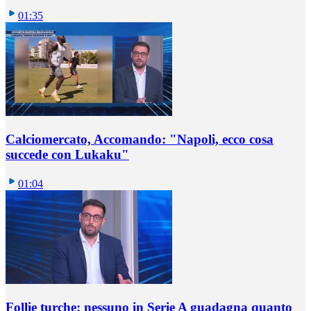
01:35
Calciomercato, Accomando: "Napoli, ecco cosa
succede con Lukaku"
01:04
Follie turche: nessuno in Serie A guadagna quanto