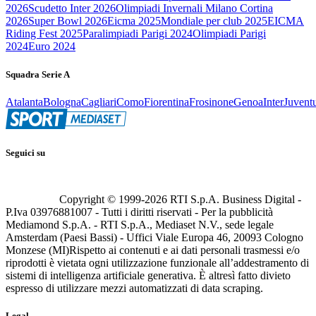
2026
Scudetto Inter 2026
Olimpiadi Invernali Milano Cortina
2026
Super Bowl 2026
Eicma 2025
Mondiale per club 2025
EICMA
Riding Fest 2025
Paralimpiadi Parigi 2024
Olimpiadi Parigi
2024
Euro 2024
Squadra Serie A
Atalanta
Bologna
Cagliari
Como
Fiorentina
Frosinone
Genoa
Inter
Juvent
Seguici su
Copyright © 1999-
2026
RTI S.p.A. Business Digital -
P.Iva 03976881007 - Tutti i diritti riservati - Per la pubblicità
Mediamond S.p.A. - RTI S.p.A., Mediaset N.V., sede legale
Amsterdam (Paesi Bassi) - Uffici Viale Europa 46, 20093 Cologno
Monzese (MI)
Rispetto ai contenuti e ai dati personali trasmessi e/o
riprodotti è vietata ogni utilizzazione funzionale all’addestramento di
sistemi di intelligenza artificiale generativa. È altresì fatto divieto
espresso di utilizzare mezzi automatizzati di data scraping.
Legal