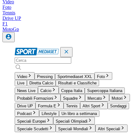
Video
Foto
Tennis
Drive UP
F1
MotoGp
Video
Pressing
Sportmediaset XXL
Foto
Live
Diretta Calcio
Risultati e Classifiche
News Live
Calcio
Coppa Italia
Supercoppa Italiana
Probabili Formazioni
Squadre
Mercato
Motori
Drive UP
Formula E
Tennis
Altri Sport
Sondaggi
Podcast
Lifestyle
Un libro a settimana
Speciali Europei
Speciali Olimpiadi
Speciale Scudetti
Speciali Mondiali
Altri Speciali