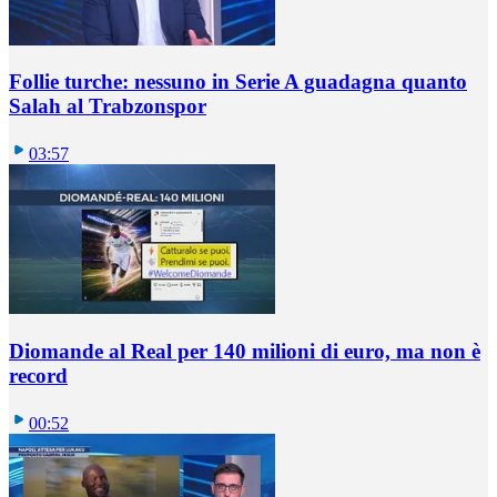
Follie turche: nessuno in Serie A guadagna quanto
Salah al Trabzonspor
03:57
Diomande al Real per 140 milioni di euro, ma non è
record
00:52