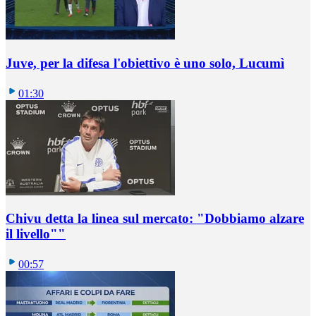
Juve, per la difesa l'obiettivo è uno solo, Lucumì
01:30
Chivu detta la linea sul mercato: "Dobbiamo alzare
il livello""
00:57