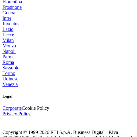
Fiorentina
Frosinone
Genoa
Inter
Juventus
Lazio
Lecce
Milan
Monza
Napoli
Parma
Roma
Sassuolo
Torino
Udinese
Venezia
Legal
Corporate
Cookie Policy
Privacy Policy
Copyright © 1999-
2026
RTI S.p.A. Business Digital - P.Iva