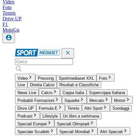
Video
Foto
Tennis
Drive UP
F1
MotoGp
Video
Pressing
Sportmediaset XXL
Foto
Live
Diretta Calcio
Risultati e Classifiche
News Live
Calcio
Coppa Italia
Supercoppa Italiana
Probabili Formazioni
Squadre
Mercato
Motori
Drive UP
Formula E
Tennis
Altri Sport
Sondaggi
Podcast
Lifestyle
Un libro a settimana
Speciali Europei
Speciali Olimpiadi
Speciale Scudetti
Speciali Mondiali
Altri Speciali