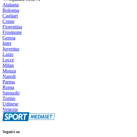
Atalanta
Bologna
Cagliari
Como
Fiorentina
Frosinone
Genoa
Inter
Juventus
Lazio
Lecce
Milan
Monza
Napoli
Parma
Roma
Sassuolo
Torino
Udinese
Venezia
Seguici su