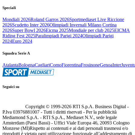
Speciali
Mondiali 2026
Roland Garros 2026
Sportmediaset Live Riccione
2026
Scudetto Inter 2026
Olimpiadi Invernali Milano Cortina
2026
Super Bowl 2026
Eicma 2025
Mondiale per club 2025
EICMA
Riding Fest 2025
Paralimpiadi Parigi 2024
Olimpiadi Parigi
2024
Euro 2024
Squadra Serie A
Atalanta
Bologna
Cagliari
Como
Fiorentina
Frosinone
Genoa
Inter
Juvent
Seguici su
Copyright © 1999-
2026
RTI S.p.A. Business Digital -
P.Iva 03976881007 - Tutti i diritti riservati - Per la pubblicità
Mediamond S.p.A. - RTI S.p.A., Mediaset N.V., sede legale
Amsterdam (Paesi Bassi) - Uffici Viale Europa 46, 20093 Cologno
Monzese (MI)
Rispetto ai contenuti e ai dati personali trasmessi e/o
riprodotti è vietata ogni utilizzazione funzionale all’addestramento di