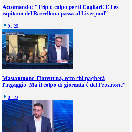
Accomando: "Triplo colpo per il Cagliari! E l'ex
capitano del Barcellona passa al Liverpool"
01:28
Mastantuono-Fiorentina, ecco chi pagherà
l'ingaggio. Ma il colpo di giornata è del Frosinone"
01:22