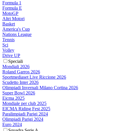
Formula 1
Formula E
MotoGP
Altri Motori
Basket
America's Cup
Nations League
Tennis
Sci
Volley
Drive UP
Speciali
Mondiali 2026
Roland Garros 2026
Sportmediaset Live Riccione 2026
Scudetto Inter 2026
Olimpiadi Invernali Milano Cortina 2026
Super Bowl 2026
Eicma 2025
Mondiale per club 2025
EICMA Riding Fest 2025
Paralimpiadi Parigi 2024
Olimpiadi Parigi 2024
Euro 2024
Squadra Serie A