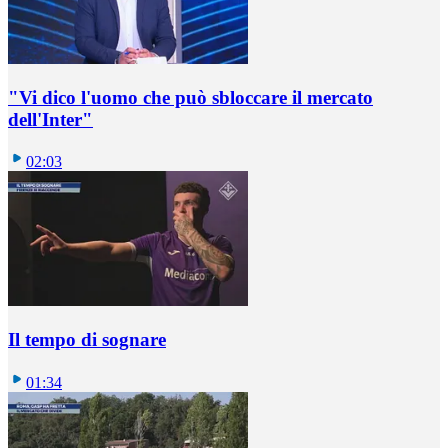
"Vi dico l'uomo che può sbloccare il mercato
dell'Inter"
02:03
Il tempo di sognare
01:34