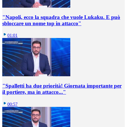
"Napoli, ecco la squadra che vuole Lukaku. E può
sbloccare un nome top in attacco"
01:01
"Spalletti ha due priorità! Giornata importante per
il portiere, ma in attacco..."
00:57