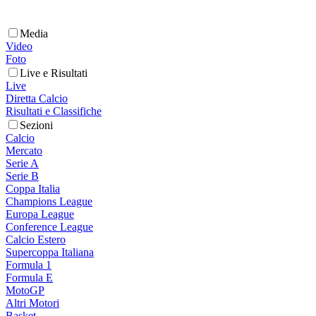
Media
Video
Foto
Live e Risultati
Live
Diretta Calcio
Risultati e Classifiche
Sezioni
Calcio
Mercato
Serie A
Serie B
Coppa Italia
Champions League
Europa League
Conference League
Calcio Estero
Supercoppa Italiana
Formula 1
Formula E
MotoGP
Altri Motori
Basket