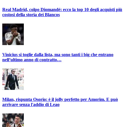
Real Madrid, colpo Diomandé: ecco la top 10 degli acquisti più
costosi della storia dei Blancos
Vinicius si toglie dalla lista, ma sono tanti i big che entrano
nell’ultimo anno di contratto…
Milan, rispunta Osorio: è il jolly perfetto per Amorim. E può
arrivare senza l'addio di Leao