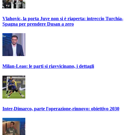
Vlahovic, la porta Juve non si è riaperta: intreccio Turchia-
Spagna per prendere Dusan a zero
Milan-Leao: le parti si riavvicinano, i dettagli
Inter-Dimarco, parte l'operazione-rinnovo: obiettivo 2030