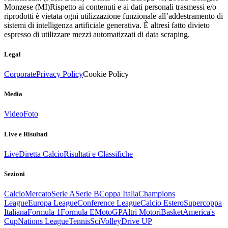
Monzese (MI)
Rispetto ai contenuti e ai dati personali trasmessi e/o
riprodotti è vietata ogni utilizzazione funzionale all’addestramento di
sistemi di intelligenza artificiale generativa. È altresì fatto divieto
espresso di utilizzare mezzi automatizzati di data scraping.
Legal
Corporate
Privacy Policy
Cookie Policy
Media
Video
Foto
Live e Risultati
Live
Diretta Calcio
Risultati e Classifiche
Sezioni
Calcio
Mercato
Serie A
Serie B
Coppa Italia
Champions
League
Europa League
Conference League
Calcio Estero
Supercoppa
Italiana
Formula 1
Formula E
MotoGP
Altri Motori
Basket
America's
Cup
Nations League
Tennis
Sci
Volley
Drive UP