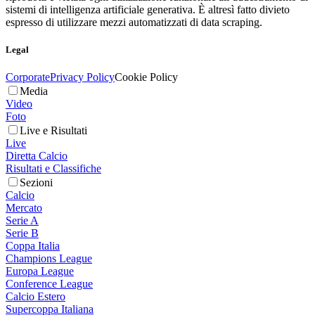
sistemi di intelligenza artificiale generativa. È altresì fatto divieto
espresso di utilizzare mezzi automatizzati di data scraping.
Legal
Corporate
Privacy Policy
Cookie Policy
Media
Video
Foto
Live e Risultati
Live
Diretta Calcio
Risultati e Classifiche
Sezioni
Calcio
Mercato
Serie A
Serie B
Coppa Italia
Champions League
Europa League
Conference League
Calcio Estero
Supercoppa Italiana