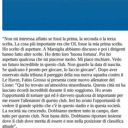
"Non mi interessa affatto se fossi la prima, la seconda o la terza
scelta. La cosa più importante era che OL fosse la mia prima scelta.
Ho scelto di aspettare. A Marsiglia abbiamo discusso e poi i dirigenti
hanno fatto altre scelte. Ho detto loro 'buona fortuna'. Poi ho
aspettato qualcosa che mi piacesse molto. Mi piace rischiare. Vedo
un futuro incredibile in questo club. Non guardo la data di nascita.
Se qualcuno è pronto per giocare, lo faccio giocare". Dopo aver
osservato dalla tribuna il pareggio della sua nuova squadra contro il
Le Havre, Fabio Grosso si presenta come nuovo allenatore del
Lione: "Qui ho trovato un'atmosfera straordinaria. Questa città mi ha
lasciato ricordi incredibili durante il mio soggiorno. Ho avuto
l'opportunità di tornare qui ed è davvero qualcosa di importante per
me essere l'allenatore di questo club. Ieri ho avuto l'opportunità di
vedere il grande spirito che c'è in questo stadio e in questa società.
La società sta crescendo. Dobbiamo mettere tutto in campo, dare
tutto per questo club. Non basta dirlo. Dobbiamo riportare insieme
dove il club dove merita di essere e non nella posizione di classifica
attuale".