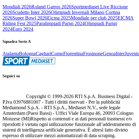
Mondiali 2026
Roland Garros 2026
Sportmediaset Live Riccione
2026
Scudetto Inter 2026
Olimpiadi Invernali Milano Cortina
2026
Super Bowl 2026
Eicma 2025
Mondiale per club 2025
EICMA
Riding Fest 2025
Paralimpiadi Parigi 2024
Olimpiadi Parigi
2024
Euro 2024
Squadra Serie A
Atalanta
Bologna
Cagliari
Como
Fiorentina
Frosinone
Genoa
Inter
Juvent
Seguici su
Copyright © 1999-
2026
RTI S.p.A. Business Digital -
P.Iva 03976881007 - Tutti i diritti riservati - Per la pubblicità
Mediamond S.p.A. - RTI S.p.A., Mediaset N.V., sede legale
Amsterdam (Paesi Bassi) - Uffici Viale Europa 46, 20093 Cologno
Monzese (MI)
Rispetto ai contenuti e ai dati personali trasmessi e/o
riprodotti è vietata ogni utilizzazione funzionale all’addestramento di
sistemi di intelligenza artificiale generativa. È altresì fatto divieto
espresso di utilizzare mezzi automatizzati di data scraping.