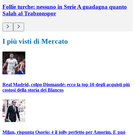
Follie turche: nessuno in Serie A guadagna quanto
Salah al Trabzonspor
I più visti di Mercato
Real Madrid, colpo Diomandé: ecco la top 10 degli acquisti più
costosi della storia dei Blancos
Milan, rispunta Osorio: è il jolly perfetto per Amorim. E può