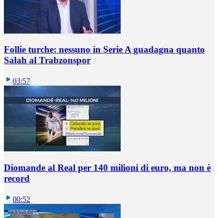
Follie turche: nessuno in Serie A guadagna quanto
Salah al Trabzonspor
03:57
Diomande al Real per 140 milioni di euro, ma non è
record
00:52