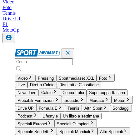
Video
Foto
Tennis
Drive UP
F1
MotoGp
Video
Pressing
Sportmediaset XXL
Foto
Live
Diretta Calcio
Risultati e Classifiche
News Live
Calcio
Coppa Italia
Supercoppa Italiana
Probabili Formazioni
Squadre
Mercato
Motori
Drive UP
Formula E
Tennis
Altri Sport
Sondaggi
Podcast
Lifestyle
Un libro a settimana
Speciali Europei
Speciali Olimpiadi
Speciale Scudetti
Speciali Mondiali
Altri Speciali