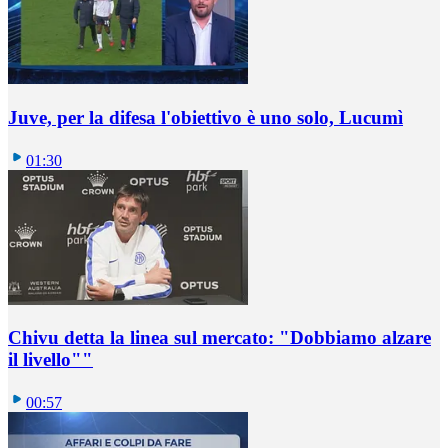
Juve, per la difesa l'obiettivo è uno solo, Lucumì
01:30
Chivu detta la linea sul mercato: "Dobbiamo alzare
il livello""
00:57