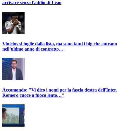
arrivare senza l'addio di Leao
Vinicius si toglie dalla lista, ma sono tanti i big che entrano
nell’ultimo anno di contratto…
Accomando: "Vi dico i nomi per la fascia destra dell'Inter.
Romero cuoce a fuoco lento…"