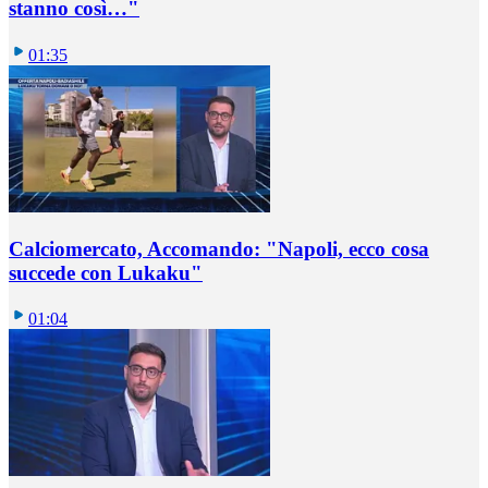
stanno così…"
01:35
Calciomercato, Accomando: "Napoli, ecco cosa
succede con Lukaku"
01:04