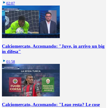
02:07
Calciomercato, Accomando: "Juve, in arrivo un big
in difesa"
01:58
Calciomercato, Accomando: "Leao resta? Le cose