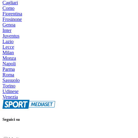
Cagliari
Como
Fiorentina
Frosinone
Genoa
Inter
Juventus
Lazio
Lecce
Milan
Monza
Napoli
Parma
Roma
Sassuolo
Torino
Udinese
Venezia
Seguici su