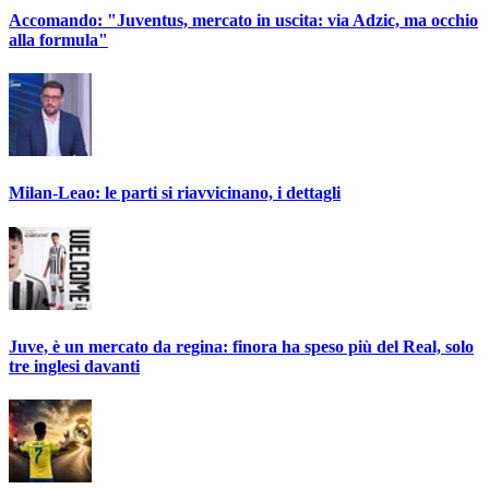
Accomando: "Juventus, mercato in uscita: via Adzic, ma occhio
alla formula"
Milan-Leao: le parti si riavvicinano, i dettagli
Juve, è un mercato da regina: finora ha speso più del Real, solo
tre inglesi davanti