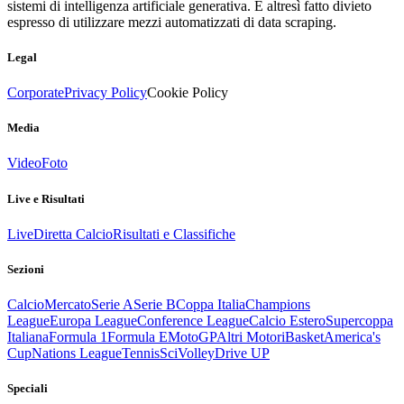
sistemi di intelligenza artificiale generativa. È altresì fatto divieto
espresso di utilizzare mezzi automatizzati di data scraping.
Legal
Corporate
Privacy Policy
Cookie Policy
Media
Video
Foto
Live e Risultati
Live
Diretta Calcio
Risultati e Classifiche
Sezioni
Calcio
Mercato
Serie A
Serie B
Coppa Italia
Champions
League
Europa League
Conference League
Calcio Estero
Supercoppa
Italiana
Formula 1
Formula E
MotoGP
Altri Motori
Basket
America's
Cup
Nations League
Tennis
Sci
Volley
Drive UP
Speciali