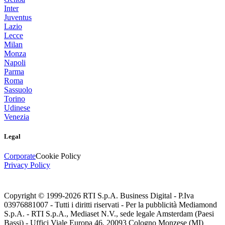
Inter
Juventus
Lazio
Lecce
Milan
Monza
Napoli
Parma
Roma
Sassuolo
Torino
Udinese
Venezia
Legal
Corporate
Cookie Policy
Privacy Policy
Copyright © 1999-
2026
RTI S.p.A. Business Digital - P.Iva
03976881007 - Tutti i diritti riservati - Per la pubblicità Mediamond
S.p.A. - RTI S.p.A., Mediaset N.V., sede legale Amsterdam (Paesi
Bassi) - Uffici Viale Europa 46, 20093 Cologno Monzese (MI)