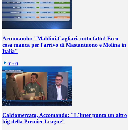
Accomando: "Maldini-Cagliari, tutto fatto! Ecco
cosa manca per l'arrivo di Mastantuono e Molina in
Italia"
01:09
Calciomercato, Accomando: "L'Inter punta un altro
big della Premier League"