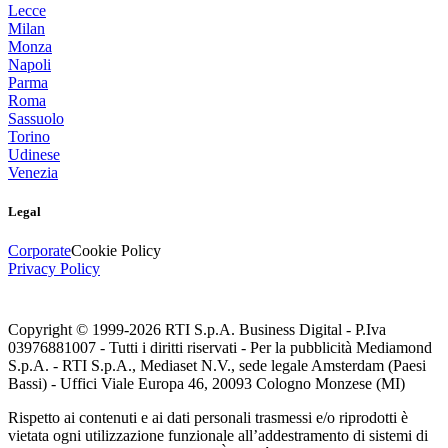
Lecce
Milan
Monza
Napoli
Parma
Roma
Sassuolo
Torino
Udinese
Venezia
Legal
Corporate
Cookie Policy
Privacy Policy
Copyright © 1999-
2026
RTI S.p.A. Business Digital - P.Iva
03976881007 - Tutti i diritti riservati - Per la pubblicità Mediamond
S.p.A. - RTI S.p.A., Mediaset N.V., sede legale Amsterdam (Paesi
Bassi) - Uffici Viale Europa 46, 20093 Cologno Monzese (MI)
Rispetto ai contenuti e ai dati personali trasmessi e/o riprodotti è
vietata ogni utilizzazione funzionale all’addestramento di sistemi di