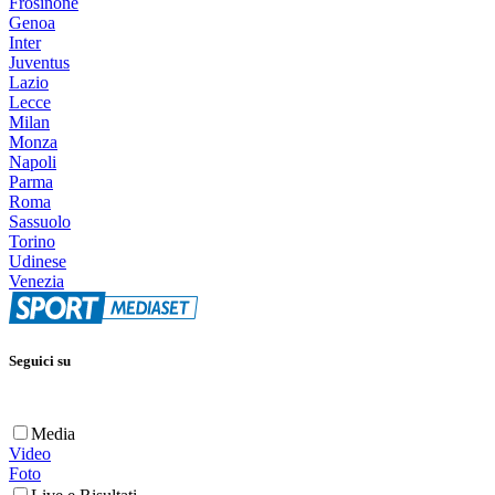
Frosinone
Genoa
Inter
Juventus
Lazio
Lecce
Milan
Monza
Napoli
Parma
Roma
Sassuolo
Torino
Udinese
Venezia
Seguici su
Media
Video
Foto