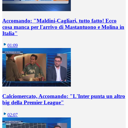
Accomando: "Maldini-Cagliari, tutto fatto! Ecco
cosa manca per l'arrivo di Mastantuono e Molina in
Italia"
01:09
Calciomercato, Accomando: "L'Inter punta un altro
big della Premier League"
02:07