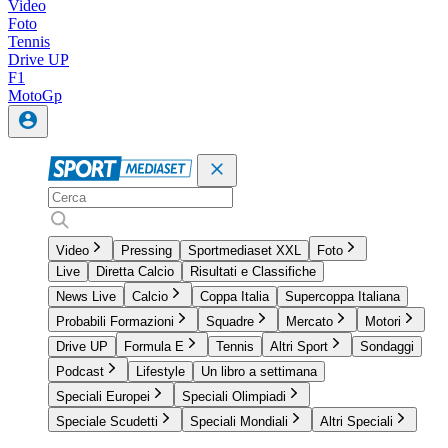
Video
Foto
Tennis
Drive UP
F1
MotoGp
Video
Pressing
Sportmediaset XXL
Foto
Live
Diretta Calcio
Risultati e Classifiche
News Live
Calcio
Coppa Italia
Supercoppa Italiana
Probabili Formazioni
Squadre
Mercato
Motori
Drive UP
Formula E
Tennis
Altri Sport
Sondaggi
Podcast
Lifestyle
Un libro a settimana
Speciali Europei
Speciali Olimpiadi
Speciale Scudetti
Speciali Mondiali
Altri Speciali