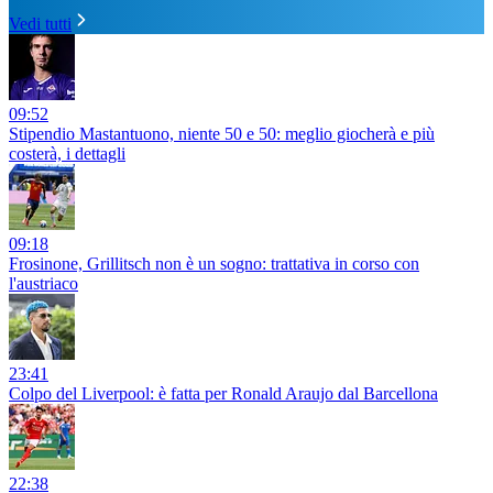
Vedi tutti
09:52
Stipendio Mastantuono, niente 50 e 50: meglio giocherà e più
costerà, i dettagli
09:18
Frosinone, Grillitsch non è un sogno: trattativa in corso con
l'austriaco
23:41
Colpo del Liverpool: è fatta per Ronald Araujo dal Barcellona
22:38