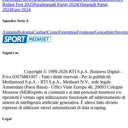
Riding Fest 2025
Paralimpiadi Parigi 2024
Olimpiadi Parigi
2024
Euro 2024
Squadra Serie A
Atalanta
Bologna
Cagliari
Como
Fiorentina
Frosinone
Genoa
Inter
Juvent
Seguici su
Copyright © 1999-
2026
RTI S.p.A. Business Digital -
P.Iva 03976881007 - Tutti i diritti riservati - Per la pubblicità
Mediamond S.p.A. - RTI S.p.A., Mediaset N.V., sede legale
Amsterdam (Paesi Bassi) - Uffici Viale Europa 46, 20093 Cologno
Monzese (MI)
Rispetto ai contenuti e ai dati personali trasmessi e/o
riprodotti è vietata ogni utilizzazione funzionale all’addestramento di
sistemi di intelligenza artificiale generativa. È altresì fatto divieto
espresso di utilizzare mezzi automatizzati di data scraping.
Legal