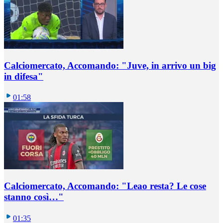
Calciomercato, Accomando: "Juve, in arrivo un big
in difesa"
01:58
Calciomercato, Accomando: "Leao resta? Le cose
stanno così…"
01:35