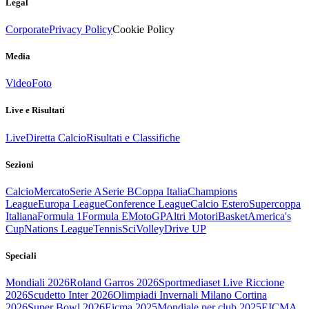
Legal
Corporate
Privacy Policy
Cookie Policy
Media
Video
Foto
Live e Risultati
Live
Diretta Calcio
Risultati e Classifiche
Sezioni
Calcio
Mercato
Serie A
Serie B
Coppa Italia
Champions
League
Europa League
Conference League
Calcio Estero
Supercoppa
Italiana
Formula 1
Formula E
MotoGP
Altri Motori
Basket
America's
Cup
Nations League
Tennis
Sci
Volley
Drive UP
Speciali
Mondiali 2026
Roland Garros 2026
Sportmediaset Live Riccione
2026
Scudetto Inter 2026
Olimpiadi Invernali Milano Cortina
2026
Super Bowl 2026
Eicma 2025
Mondiale per club 2025
EICMA