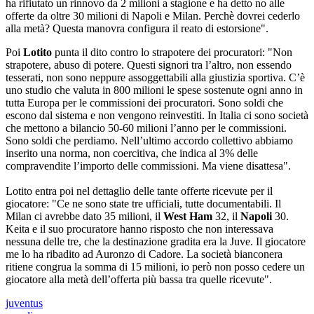
ha rifiutato un rinnovo da 2 milioni a stagione e ha detto no alle
offerte da oltre 30 milioni di Napoli e Milan. Perchè dovrei cederlo
alla metà? Questa manovra configura il reato di estorsione".
Poi
Lotito
punta il dito contro lo strapotere dei procuratori: "Non
strapotere, abuso di potere. Questi signori tra l’altro, non essendo
tesserati, non sono neppure assoggettabili alla giustizia sportiva. C’è
uno studio che valuta in 800 milioni le spese sostenute ogni anno in
tutta Europa per le commissioni dei procuratori. Sono soldi che
escono dal sistema e non vengono reinvestiti. In Italia ci sono società
che mettono a bilancio 50-60 milioni l’anno per le commissioni.
Sono soldi che perdiamo. Nell’ultimo accordo collettivo abbiamo
inserito una norma, non coercitiva, che indica al 3% delle
compravendite l’importo delle commissioni. Ma viene disattesa".
Lotito entra poi nel dettaglio delle tante offerte ricevute per il
giocatore: "Ce ne sono state tre ufficiali, tutte documentabili. Il
Milan ci avrebbe dato 35 milioni, il
West Ham
32, il
Napoli
30.
Keita e il suo procuratore hanno risposto che non interessava
nessuna delle tre, che la destinazione gradita era la Juve. Il giocatore
me lo ha ribadito ad Auronzo di Cadore. La società bianconera
ritiene congrua la somma di 15 milioni, io però non posso cedere un
giocatore alla metà dell’offerta più bassa tra quelle ricevute".
juventus