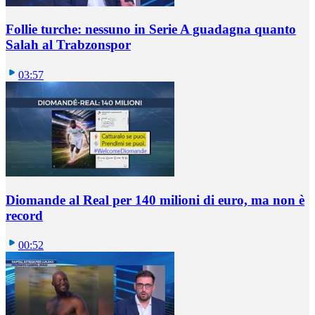
Follie turche: nessuno in Serie A guadagna quanto
Salah al Trabzonspor
03:57
Diomande al Real per 140 milioni di euro, ma non è
record
00:52