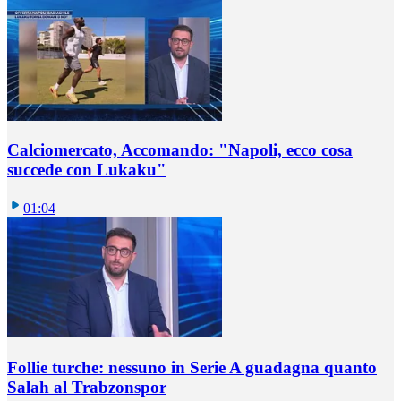
Calciomercato, Accomando: "Napoli, ecco cosa
succede con Lukaku"
01:04
Follie turche: nessuno in Serie A guadagna quanto
Salah al Trabzonspor