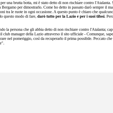
er una brutta botta, mi è stato detto di non rischiare contro l'Atalanta.
a Bergamo per dimostrarlo. Come ho detto in passato darò sempre il mas
oni tra le ruote in ogni occasione. A questo punto è chiaro che qualcuno
do questo modo di fare,
darò tutto per la Lazio e per i suoi tifosi
. Per
do la persona che gli abbia detto di non rischiare contro l'Atalanta; cap
 il club manager della Lazio attraverso il sito ufficiale - Comunque, sap
o curare nel pomeriggio, così da recuperarlo il prima possibile. Peccato c
e".