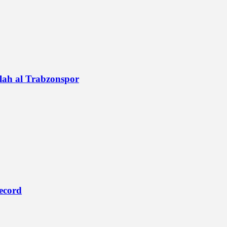
alah al Trabzonspor
record