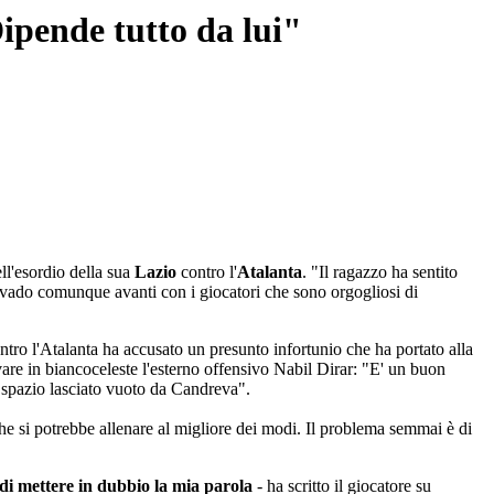
ipende tutto da lui"
ell'esordio della sua
Lazio
contro l'
Atalanta
. "Il ragazzo ha sentito
a vado comunque avanti con i giocatori che sono orgogliosi di
ro l'Atalanta ha accusato un presunto infortunio che ha portato alla
are in biancoceleste l'esterno offensivo Nabil Dirar: "E' un buon
o spazio lasciato vuoto da Candreva".
he si potrebbe allenare al migliore dei modi. Il problema semmai è di
i mettere in dubbio la mia parola
- ha scritto il giocatore su