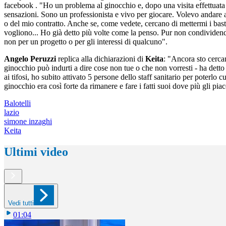
facebook . "Ho un problema al ginocchio e, dopo una visita effettuata p
sensazioni. Sono un professionista e vivo per giocare. Volevo andare 
o del mio contratto. Anche se, come vedete, cercano di mettermi i bast
vogliono... Ho già detto più volte come la penso. Pur non condividen
non per un progetto o per gli interessi di qualcuno".
Angelo Peruzzi
replica alla dichiarazioni di
Keita
: "Ancora sto cercan
ginocchio può indurti a dire cose non tue o che non vorresti - ha detto
ai tifosi, ho subito attivato 5 persone dello staff sanitario per poterl
ginocchio era così forte da rimanere e fare i fatti suoi dove più gli piac
Balotelli
lazio
simone inzaghi
Keita
Ultimi video
Vedi tutti
01:04