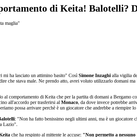
portamento di Keita! Balotelli? D
sta maglia"
ri mi ha lasciato un attimino basito" Così
Simone Inzaghi
alla vigilia d
 dire che stava male. Ne prendo atto, avrei voluto utilizzarlo domani m
 al comportamento di Keita che per la partita di domani a Bergamo cont
no all'accordo per trasferirsi al
Monaco
, da dove invece potrebbe arriv
speriamo possa arrivare perchè è un giocatore che andrebbe a riempire l
alotelli
: "Non ha fatto benissimo negli ultimi anni, ma è un giocatore c
la Lazio".
Keita
che ha respinto al mittente le accuse:
"Non permetto a nessuno d