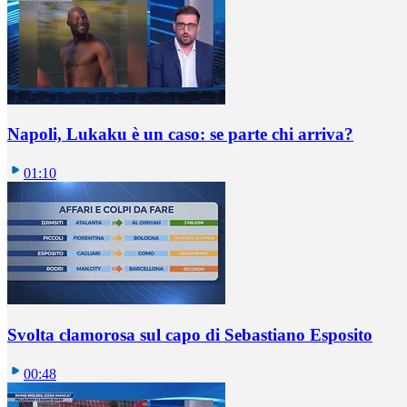
Napoli, Lukaku è un caso: se parte chi arriva?
01:10
Svolta clamorosa sul capo di Sebastiano Esposito
00:48