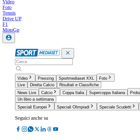
Video
Foto
Tennis
Drive UP
F1
MotoGp
Video
Pressing
Sportmediaset XXL
Foto
Live
Diretta Calcio
Risultati e Classifiche
News Live
Calcio
Coppa Italia
Supercoppa Italiana
Proba
Un libro a settimana
Speciali Europei
Speciali Olimpiadi
Speciale Scudetti
Seguici anche su