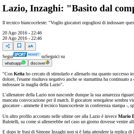
Lazio, Inzaghi: "Basito dal com
Il tecnico biancoceleste: "Voglio giocatori orgogliosi di indossare que
20 Ago 2016 - 22:46
20 Ago 2016 - 22:46
Segui
su
Seguici su
whatsapp
discover
"Con
Keita
ho cercato di stimolarlo e allenarlo ma quanto successo ie
dolore, l'esame risultava negativo anche se stamattina ha continuato a
indossare la maglia della Lazio".
L'allenatore della Lazio non nasconde dunque la sua amarezza riguardo
mancata convocazione per il match. Il giocatore senegalese sembra vici
giocatore - ammette il tecnico biancoceleste in conferenza stampa -, 
Un altro profilo accostato nelle ultime ore alla Lazio è invece
Mario B
Balotelli, su come si allenerebbe nel caso un giorno dovesse venire al
E dopo le frasi di Simone Inzaghi non si è fatta attendere la replica di