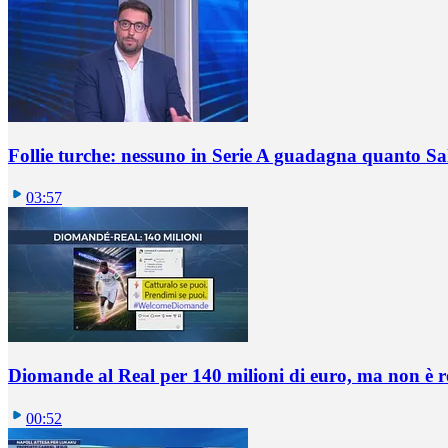
Follie turche: nessuno in Serie A guadagna quanto S
03:57
Diomande al Real per 140 milioni di euro, ma non è 
00:52