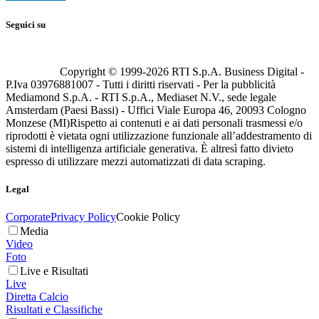
Seguici su
Copyright © 1999-
2026
RTI S.p.A. Business Digital -
P.Iva 03976881007 - Tutti i diritti riservati - Per la pubblicità
Mediamond S.p.A. - RTI S.p.A., Mediaset N.V., sede legale
Amsterdam (Paesi Bassi) - Uffici Viale Europa 46, 20093 Cologno
Monzese (MI)
Rispetto ai contenuti e ai dati personali trasmessi e/o
riprodotti è vietata ogni utilizzazione funzionale all’addestramento di
sistemi di intelligenza artificiale generativa. È altresì fatto divieto
espresso di utilizzare mezzi automatizzati di data scraping.
Legal
Corporate
Privacy Policy
Cookie Policy
Media
Video
Foto
Live e Risultati
Live
Diretta Calcio
Risultati e Classifiche