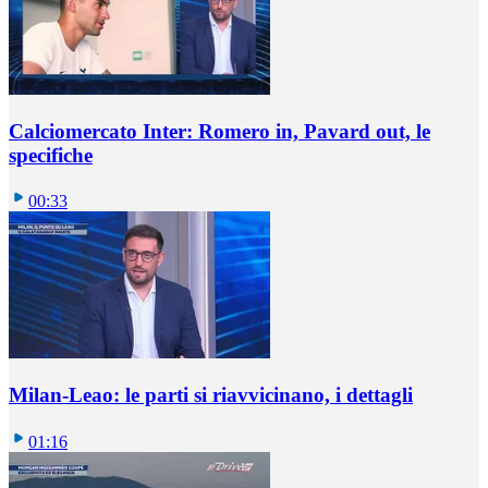
Calciomercato Inter: Romero in, Pavard out, le
specifiche
00:33
Milan-Leao: le parti si riavvicinano, i dettagli
01:16