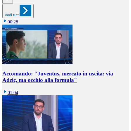
Vedi tutti
00:28
Accomando: "Juventus, mercato in uscita: via
Adzic, ma occhio alla formula"
01:04