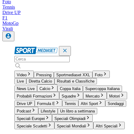
Foto
Tennis
Drive UP
F1
MotoGp
Virali
Video
Pressing
Sportmediaset XXL
Foto
Live
Diretta Calcio
Risultati e Classifiche
News Live
Calcio
Coppa Italia
Supercoppa Italiana
Probabili Formazioni
Squadre
Mercato
Motori
Drive UP
Formula E
Tennis
Altri Sport
Sondaggi
Podcast
Lifestyle
Un libro a settimana
Speciali Europei
Speciali Olimpiadi
Speciale Scudetti
Speciali Mondiali
Altri Speciali