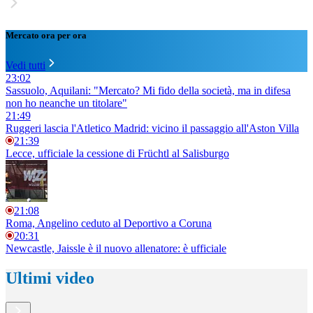
Mercato ora per ora
Vedi tutti
23:02
Sassuolo, Aquilani: "Mercato? Mi fido della società, ma in difesa
non ho neanche un titolare"
21:49
Ruggeri lascia l'Atletico Madrid: vicino il passaggio all'Aston Villa
21:39
Lecce, ufficiale la cessione di Früchtl al Salisburgo
21:08
Roma, Angelino ceduto al Deportivo a Coruna
20:31
Newcastle, Jaissle è il nuovo allenatore: è ufficiale
Ultimi video