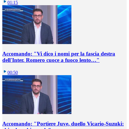
01:15
Accomando: "Vi dico i nomi per la fascia destra
dell'Inter. Romero cuoce a fuoco lento…"
00:50
Accomando: "Portiere Juve, duello Vicario-Suzuki: