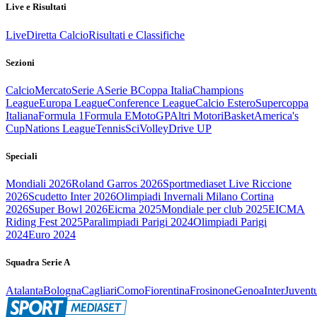
Live e Risultati
Live
Diretta Calcio
Risultati e Classifiche
Sezioni
Calcio
Mercato
Serie A
Serie B
Coppa Italia
Champions
League
Europa League
Conference League
Calcio Estero
Supercoppa
Italiana
Formula 1
Formula E
MotoGP
Altri Motori
Basket
America's
Cup
Nations League
Tennis
Sci
Volley
Drive UP
Speciali
Mondiali 2026
Roland Garros 2026
Sportmediaset Live Riccione
2026
Scudetto Inter 2026
Olimpiadi Invernali Milano Cortina
2026
Super Bowl 2026
Eicma 2025
Mondiale per club 2025
EICMA
Riding Fest 2025
Paralimpiadi Parigi 2024
Olimpiadi Parigi
2024
Euro 2024
Squadra Serie A
Atalanta
Bologna
Cagliari
Como
Fiorentina
Frosinone
Genoa
Inter
Juvent