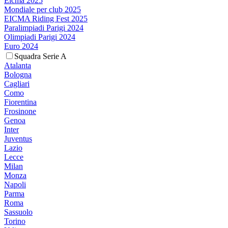
Eicma 2025
Mondiale per club 2025
EICMA Riding Fest 2025
Paralimpiadi Parigi 2024
Olimpiadi Parigi 2024
Euro 2024
Squadra Serie A
Atalanta
Bologna
Cagliari
Como
Fiorentina
Frosinone
Genoa
Inter
Juventus
Lazio
Lecce
Milan
Monza
Napoli
Parma
Roma
Sassuolo
Torino