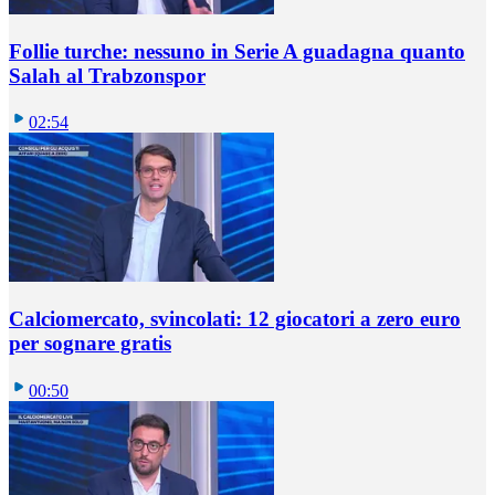
Follie turche: nessuno in Serie A guadagna quanto
Salah al Trabzonspor
02:54
Calciomercato, svincolati: 12 giocatori a zero euro
per sognare gratis
00:50