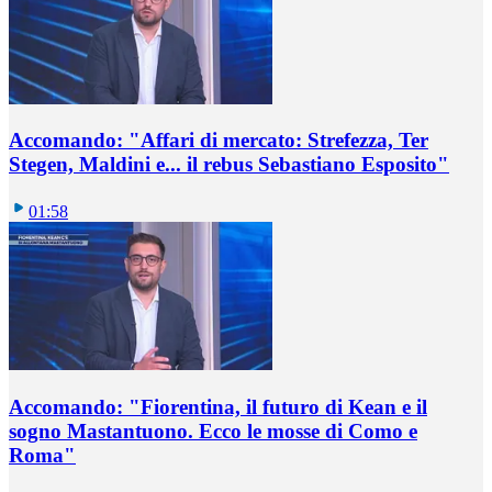
Accomando: "Affari di mercato: Strefezza, Ter
Stegen, Maldini e... il rebus Sebastiano Esposito"
01:58
Accomando: "Fiorentina, il futuro di Kean e il
sogno Mastantuono. Ecco le mosse di Como e
Roma"