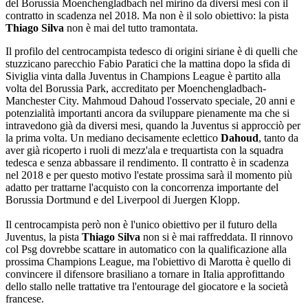
del Borussia Moenchengladbach nel mirino da diversi mesi con il
contratto in scadenza nel 2018. Ma non è il solo obiettivo: la pista
Thiago Silva
non è mai del tutto tramontata.
Il profilo del centrocampista tedesco di origini siriane è di quelli che
stuzzicano parecchio Fabio Paratici che la mattina dopo la sfida di
Siviglia vinta dalla Juventus in Champions League è partito alla
volta del Borussia Park, accreditato per Moenchengladbach-
Manchester City. Mahmoud Dahoud l'osservato speciale, 20 anni e
potenzialità importanti ancora da sviluppare pienamente ma che si
intravedono già da diversi mesi, quando la Juventus si approcciò per
la prima volta. Un mediano decisamente eclettico
Dahoud
, tanto da
aver già ricoperto i ruoli di mezz'ala e trequartista con la squadra
tedesca e senza abbassare il rendimento. Il contratto è in scadenza
nel 2018 e per questo motivo l'estate prossima sarà il momento più
adatto per trattarne l'acquisto con la concorrenza importante del
Borussia Dortmund e del Liverpool di Juergen Klopp.
Il centrocampista però non è l'unico obiettivo per il futuro della
Juventus, la pista
Thiago Silva
non si è mai raffreddata. Il rinnovo
col Psg dovrebbe scattare in automatico con la qualificazione alla
prossima Champions League, ma l'obiettivo di Marotta è quello di
convincere il difensore brasiliano a tornare in Italia approfittando
dello stallo nelle trattative tra l'entourage del giocatore e la società
francese.