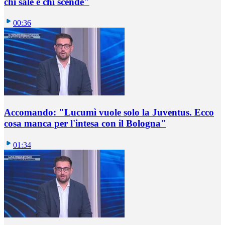
chi sale e chi scende"
00:36
Accomando: "Lucumì vuole solo la Juventus. Ecco
cosa manca per l'intesa con il Bologna"
01:34