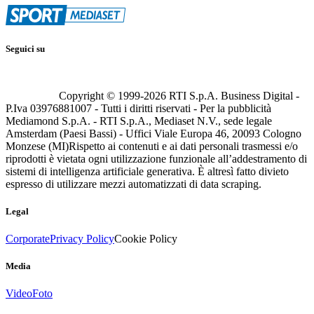
Seguici su
Copyright © 1999-
2026
RTI S.p.A. Business Digital -
P.Iva 03976881007 - Tutti i diritti riservati - Per la pubblicità
Mediamond S.p.A. - RTI S.p.A., Mediaset N.V., sede legale
Amsterdam (Paesi Bassi) - Uffici Viale Europa 46, 20093 Cologno
Monzese (MI)
Rispetto ai contenuti e ai dati personali trasmessi e/o
riprodotti è vietata ogni utilizzazione funzionale all’addestramento di
sistemi di intelligenza artificiale generativa. È altresì fatto divieto
espresso di utilizzare mezzi automatizzati di data scraping.
Legal
Corporate
Privacy Policy
Cookie Policy
Media
Video
Foto