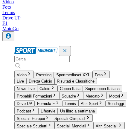
Video
Foto
Tennis
Drive UP
F1
MotoGp
Video
Pressing
Sportmediaset XXL
Foto
Live
Diretta Calcio
Risultati e Classifiche
News Live
Calcio
Coppa Italia
Supercoppa Italiana
Probabili Formazioni
Squadre
Mercato
Motori
Drive UP
Formula E
Tennis
Altri Sport
Sondaggi
Podcast
Lifestyle
Un libro a settimana
Speciali Europei
Speciali Olimpiadi
Speciale Scudetti
Speciali Mondiali
Altri Speciali