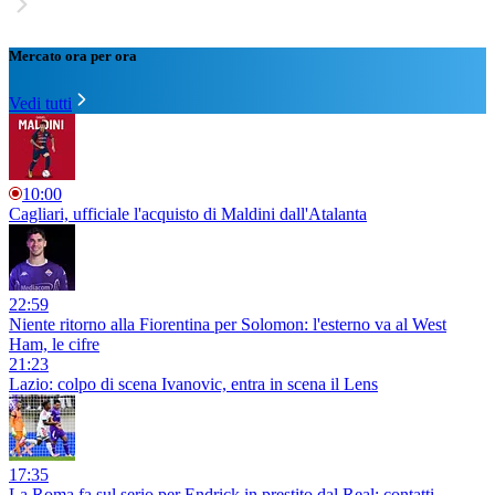
Mercato ora per ora
Vedi tutti
10:00
Cagliari, ufficiale l'acquisto di Maldini dall'Atalanta
22:59
Niente ritorno alla Fiorentina per Solomon: l'esterno va al West
Ham, le cifre
21:23
Lazio: colpo di scena Ivanovic, entra in scena il Lens
17:35
La Roma fa sul serio per Endrick in prestito dal Real: contatti