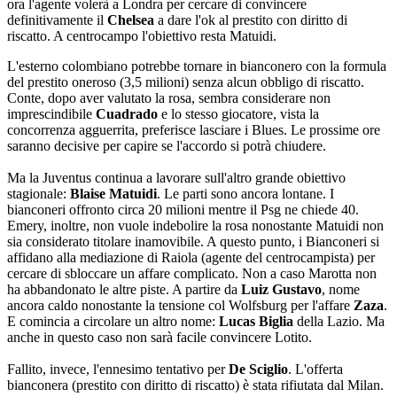
ora l'agente volerà a Londra per cercare di convincere
definitivamente il
Chelsea
a dare l'ok al prestito con diritto di
riscatto. A centrocampo l'obiettivo resta Matuidi.
L'esterno colombiano potrebbe tornare in bianconero con la formula
del prestito oneroso (3,5 milioni) senza alcun obbligo di riscatto.
Conte, dopo aver valutato la rosa, sembra considerare non
imprescindibile
Cuadrado
e lo stesso giocatore, vista la
concorrenza agguerrita, preferisce lasciare i Blues. Le prossime ore
saranno decisive per capire se l'accordo si potrà chiudere.
Ma la Juventus continua a lavorare sull'altro grande obiettivo
stagionale:
Blaise Matuidi
. Le parti sono ancora lontane. I
bianconeri offronto circa 20 milioni mentre il Psg ne chiede 40.
Emery, inoltre, non vuole indebolire la rosa nonostante Matuidi non
sia considerato titolare inamovibile. A questo punto, i Bianconeri si
affidano alla mediazione di Raiola (agente del centrocampista) per
cercare di sbloccare un affare complicato. Non a caso Marotta non
ha abbandonato le altre piste. A partire da
Luiz Gustavo
, nome
ancora caldo nonostante la tensione col Wolfsburg per l'affare
Zaza
.
E comincia a circolare un altro nome:
Lucas Biglia
della Lazio. Ma
anche in questo caso non sarà facile convincere Lotito.
Fallito, invece, l'ennesimo tentativo per
De Sciglio
. L'offerta
bianconera (prestito con diritto di riscatto) è stata rifiutata dal Milan.