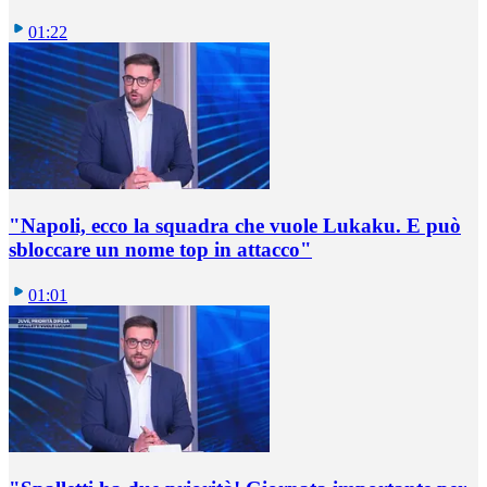
01:22
"Napoli, ecco la squadra che vuole Lukaku. E può
sbloccare un nome top in attacco"
01:01