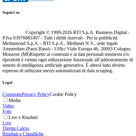
Seguici su
Copyright © 1999-
2026
RTI S.p.A. Business Digital -
P.Iva 03976881007 - Tutti i diritti riservati - Per la pubblicità
Mediamond S.p.A. - RTI S.p.A., Mediaset N.V., sede legale
Amsterdam (Paesi Bassi) - Uffici Viale Europa 46, 20093 Cologno
Monzese (MI)
Rispetto ai contenuti e ai dati personali trasmessi e/o
riprodotti è vietata ogni utilizzazione funzionale all’addestramento di
sistemi di intelligenza artificiale generativa. È altresì fatto divieto
espresso di utilizzare mezzi automatizzati di data scraping.
Legal
Corporate
Privacy Policy
Cookie Policy
Media
Video
Foto
Live e Risultati
Live
Diretta Calcio
Risultati e Classifiche