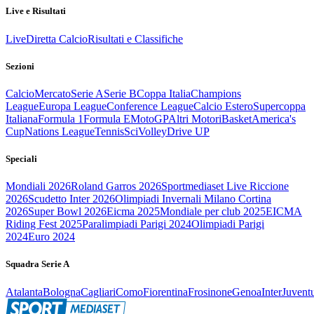
Live e Risultati
Live
Diretta Calcio
Risultati e Classifiche
Sezioni
Calcio
Mercato
Serie A
Serie B
Coppa Italia
Champions
League
Europa League
Conference League
Calcio Estero
Supercoppa
Italiana
Formula 1
Formula E
MotoGP
Altri Motori
Basket
America's
Cup
Nations League
Tennis
Sci
Volley
Drive UP
Speciali
Mondiali 2026
Roland Garros 2026
Sportmediaset Live Riccione
2026
Scudetto Inter 2026
Olimpiadi Invernali Milano Cortina
2026
Super Bowl 2026
Eicma 2025
Mondiale per club 2025
EICMA
Riding Fest 2025
Paralimpiadi Parigi 2024
Olimpiadi Parigi
2024
Euro 2024
Squadra Serie A
Atalanta
Bologna
Cagliari
Como
Fiorentina
Frosinone
Genoa
Inter
Juvent