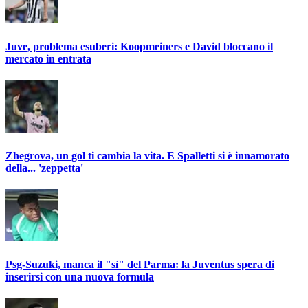
Juve, problema esuberi: Koopmeiners e David bloccano il
mercato in entrata
Zhegrova, un gol ti cambia la vita. E Spalletti si è innamorato
della... 'zeppetta'
Psg-Suzuki, manca il "sì" del Parma: la Juventus spera di
inserirsi con una nuova formula