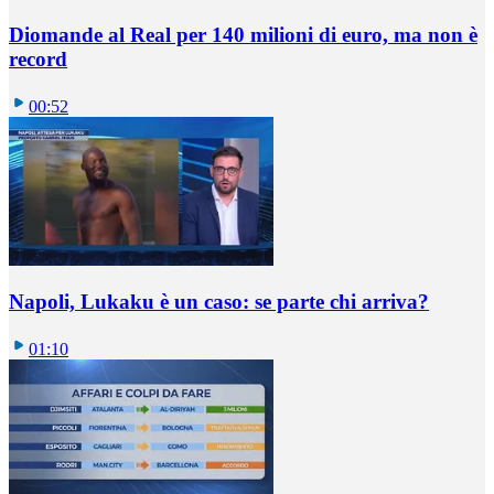
Diomande al Real per 140 milioni di euro, ma non è
record
00:52
Napoli, Lukaku è un caso: se parte chi arriva?
01:10