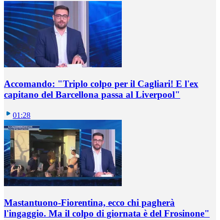
Accomando: "Triplo colpo per il Cagliari! E l'ex
capitano del Barcellona passa al Liverpool"
01:28
Mastantuono-Fiorentina, ecco chi pagherà
l'ingaggio. Ma il colpo di giornata è del Frosinone"