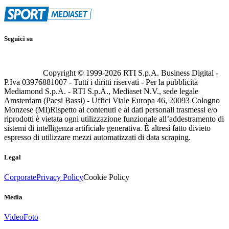
Seguici su
Copyright © 1999-
2026
RTI S.p.A. Business Digital -
P.Iva 03976881007 - Tutti i diritti riservati - Per la pubblicità
Mediamond S.p.A. - RTI S.p.A., Mediaset N.V., sede legale
Amsterdam (Paesi Bassi) - Uffici Viale Europa 46, 20093 Cologno
Monzese (MI)
Rispetto ai contenuti e ai dati personali trasmessi e/o
riprodotti è vietata ogni utilizzazione funzionale all’addestramento di
sistemi di intelligenza artificiale generativa. È altresì fatto divieto
espresso di utilizzare mezzi automatizzati di data scraping.
Legal
Corporate
Privacy Policy
Cookie Policy
Media
Video
Foto