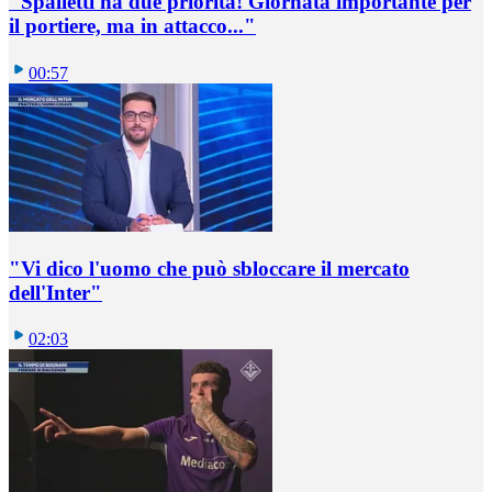
"Spalletti ha due priorità! Giornata importante per
il portiere, ma in attacco..."
00:57
"Vi dico l'uomo che può sbloccare il mercato
dell'Inter"
02:03