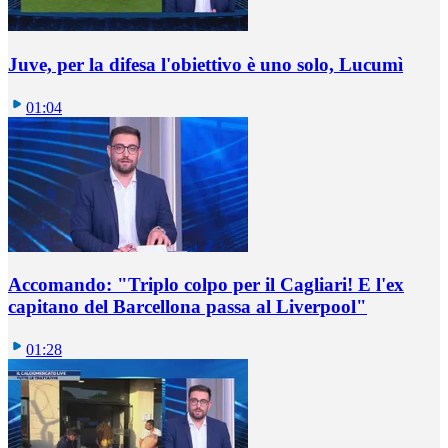
Juve, per la difesa l'obiettivo è uno solo, Lucumì
01:04
Accomando: "Triplo colpo per il Cagliari! E l'ex
capitano del Barcellona passa al Liverpool"
01:28