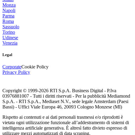
Monza
Napoli
Parma
Roma
Sassuolo
Torino
Udinese
Venezia
Legal
Corporate
Cookie Policy
Privacy Policy
Copyright © 1999-
2026
RTI S.p.A. Business Digital - P.Iva
03976881007 - Tutti i diritti riservati - Per la pubblicità Mediamond
S.p.A. - RTI S.p.A., Mediaset N.V., sede legale Amsterdam (Paesi
Bassi) - Uffici Viale Europa 46, 20093 Cologno Monzese (MI)
Rispetto ai contenuti e ai dati personali trasmessi e/o riprodotti è
vietata ogni utilizzazione funzionale all’addestramento di sistemi di
intelligenza artificiale generativa. È altresì fatto divieto espresso di
utilizzare mezzi automatizzati di data scraping.