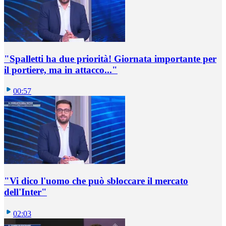
"Spalletti ha due priorità! Giornata importante per
il portiere, ma in attacco..."
00:57
"Vi dico l'uomo che può sbloccare il mercato
dell'Inter"
02:03