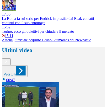
17:35
La Roma fa sul serio per Endrick in prestito dal Real: contatti
continui con il suo entourage
15:32
Torino, ecco gli obiettivi per chiudere il mercato
15:11
Arsenal, ufficiale acquisto Bruno Guimaraes dal Newcastle
Ultimi video
Vedi tutti
00:47