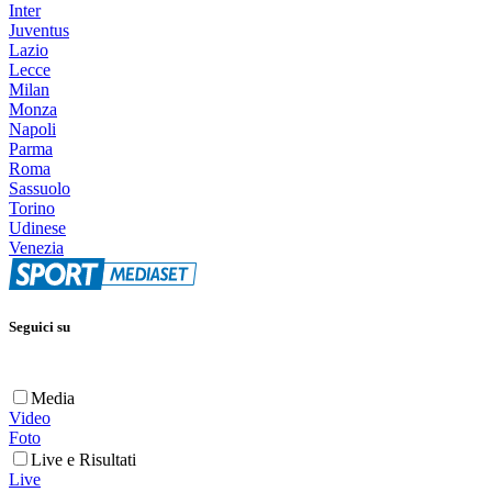
Inter
Juventus
Lazio
Lecce
Milan
Monza
Napoli
Parma
Roma
Sassuolo
Torino
Udinese
Venezia
Seguici su
Media
Video
Foto
Live e Risultati
Live