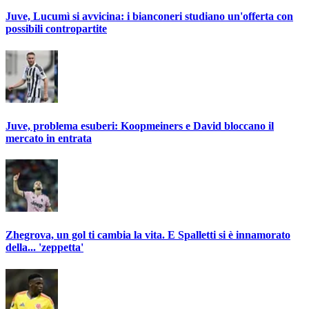
Juve, Lucumì si avvicina: i bianconeri studiano un'offerta con
possibili contropartite
Juve, problema esuberi: Koopmeiners e David bloccano il
mercato in entrata
Zhegrova, un gol ti cambia la vita. E Spalletti si è innamorato
della... 'zeppetta'