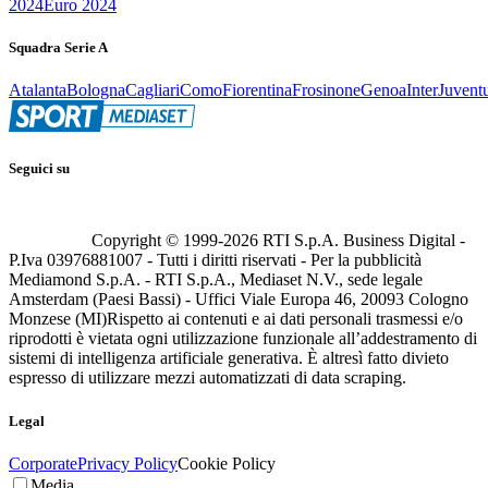
2024
Euro 2024
Squadra Serie A
Atalanta
Bologna
Cagliari
Como
Fiorentina
Frosinone
Genoa
Inter
Juvent
Seguici su
Copyright © 1999-
2026
RTI S.p.A. Business Digital -
P.Iva 03976881007 - Tutti i diritti riservati - Per la pubblicità
Mediamond S.p.A. - RTI S.p.A., Mediaset N.V., sede legale
Amsterdam (Paesi Bassi) - Uffici Viale Europa 46, 20093 Cologno
Monzese (MI)
Rispetto ai contenuti e ai dati personali trasmessi e/o
riprodotti è vietata ogni utilizzazione funzionale all’addestramento di
sistemi di intelligenza artificiale generativa. È altresì fatto divieto
espresso di utilizzare mezzi automatizzati di data scraping.
Legal
Corporate
Privacy Policy
Cookie Policy
Media