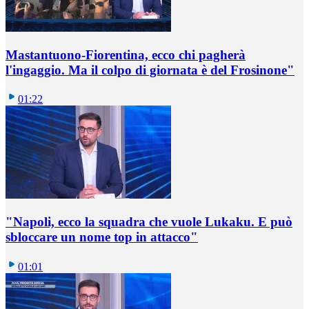
Mastantuono-Fiorentina, ecco chi pagherà
l'ingaggio. Ma il colpo di giornata è del Frosinone"
01:22
"Napoli, ecco la squadra che vuole Lukaku. E può
sbloccare un nome top in attacco"
01:01