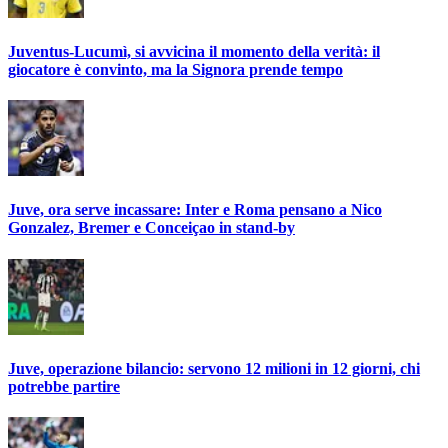
Juventus-Lucumì, si avvicina il momento della verità: il
giocatore è convinto, ma la Signora prende tempo
Juve, ora serve incassare: Inter e Roma pensano a Nico
Gonzalez, Bremer e Conceiçao in stand-by
Juve, operazione bilancio: servono 12 milioni in 12 giorni, chi
potrebbe partire