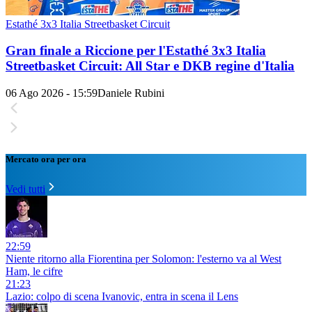
Estathé 3x3 Italia Streetbasket Circuit
Gran finale a Riccione per l'Estathé 3x3 Italia
Streetbasket Circuit: All Star e DKB regine d'Italia
06 Ago 2026 - 15:59
Daniele Rubini
Mercato ora per ora
Vedi tutti
22:59
Niente ritorno alla Fiorentina per Solomon: l'esterno va al West
Ham, le cifre
21:23
Lazio: colpo di scena Ivanovic, entra in scena il Lens