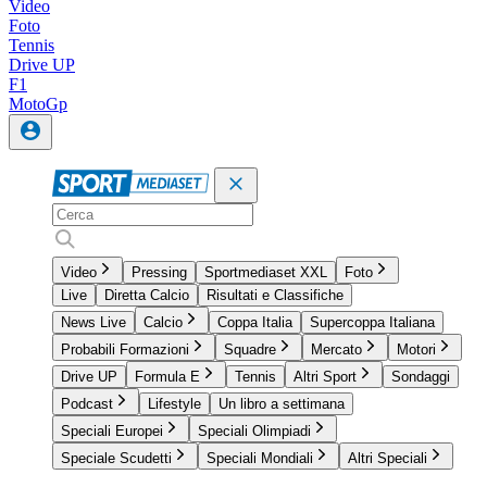
Video
Foto
Tennis
Drive UP
F1
MotoGp
Video
Pressing
Sportmediaset XXL
Foto
Live
Diretta Calcio
Risultati e Classifiche
News Live
Calcio
Coppa Italia
Supercoppa Italiana
Probabili Formazioni
Squadre
Mercato
Motori
Drive UP
Formula E
Tennis
Altri Sport
Sondaggi
Podcast
Lifestyle
Un libro a settimana
Speciali Europei
Speciali Olimpiadi
Speciale Scudetti
Speciali Mondiali
Altri Speciali