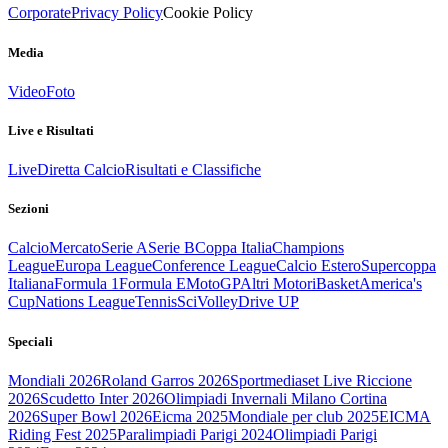
Corporate
Privacy Policy
Cookie Policy
Media
Video
Foto
Live e Risultati
Live
Diretta Calcio
Risultati e Classifiche
Sezioni
Calcio
Mercato
Serie A
Serie B
Coppa Italia
Champions
League
Europa League
Conference League
Calcio Estero
Supercoppa
Italiana
Formula 1
Formula E
MotoGP
Altri Motori
Basket
America's
Cup
Nations League
Tennis
Sci
Volley
Drive UP
Speciali
Mondiali 2026
Roland Garros 2026
Sportmediaset Live Riccione
2026
Scudetto Inter 2026
Olimpiadi Invernali Milano Cortina
2026
Super Bowl 2026
Eicma 2025
Mondiale per club 2025
EICMA
Riding Fest 2025
Paralimpiadi Parigi 2024
Olimpiadi Parigi