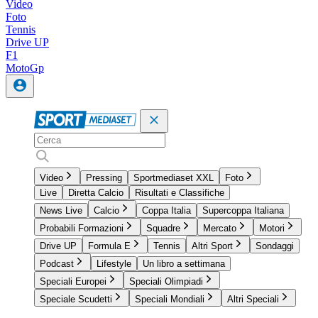
Video
Foto
Tennis
Drive UP
F1
MotoGp
Video
Pressing
Sportmediaset XXL
Foto
Live
Diretta Calcio
Risultati e Classifiche
News Live
Calcio
Coppa Italia
Supercoppa Italiana
Probabili Formazioni
Squadre
Mercato
Motori
Drive UP
Formula E
Tennis
Altri Sport
Sondaggi
Podcast
Lifestyle
Un libro a settimana
Speciali Europei
Speciali Olimpiadi
Speciale Scudetti
Speciali Mondiali
Altri Speciali