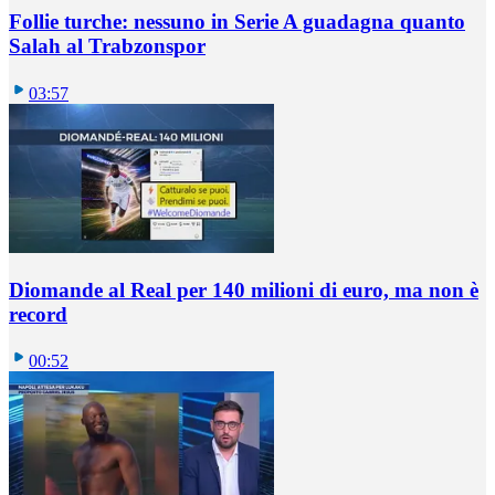
Follie turche: nessuno in Serie A guadagna quanto
Salah al Trabzonspor
03:57
Diomande al Real per 140 milioni di euro, ma non è
record
00:52