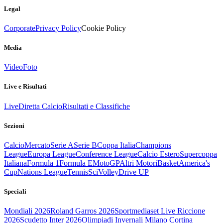
Legal
Corporate
Privacy Policy
Cookie Policy
Media
Video
Foto
Live e Risultati
Live
Diretta Calcio
Risultati e Classifiche
Sezioni
Calcio
Mercato
Serie A
Serie B
Coppa Italia
Champions
League
Europa League
Conference League
Calcio Estero
Supercoppa
Italiana
Formula 1
Formula E
MotoGP
Altri Motori
Basket
America's
Cup
Nations League
Tennis
Sci
Volley
Drive UP
Speciali
Mondiali 2026
Roland Garros 2026
Sportmediaset Live Riccione
2026
Scudetto Inter 2026
Olimpiadi Invernali Milano Cortina