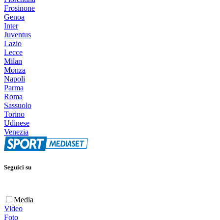
Frosinone
Genoa
Inter
Juventus
Lazio
Lecce
Milan
Monza
Napoli
Parma
Roma
Sassuolo
Torino
Udinese
Venezia
Seguici su
Media
Video
Foto