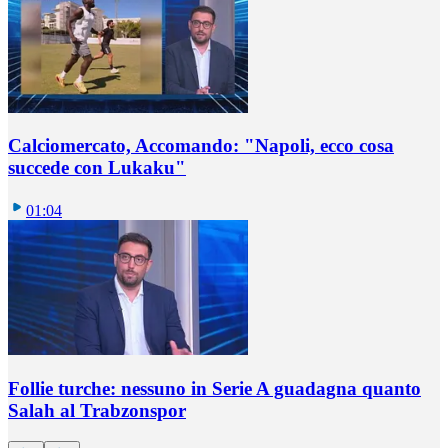
Calciomercato, Accomando: "Napoli, ecco cosa
succede con Lukaku"
01:04
Follie turche: nessuno in Serie A guadagna quanto
Salah al Trabzonspor