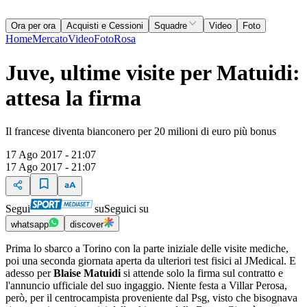
Ora per ora
Acquisti e Cessioni
Squadre
Video
Foto
Home
Mercato
Video
Foto
Rosa
Juve, ultime visite per Matuidi:
attesa la firma
Il francese diventa bianconero per 20 milioni di euro più bonus
17 Ago 2017 - 21:07
17 Ago 2017 - 21:07
Segui
su
Seguici su
whatsapp
discover
Prima lo sbarco a Torino con la parte iniziale delle visite mediche,
poi una seconda giornata aperta da ulteriori test fisici al JMedical. E
adesso per
Blaise Matuidi
si attende solo la firma sul contratto e
l'annuncio ufficiale del suo ingaggio. Niente festa a Villar Perosa,
però, per il centrocampista proveniente dal Psg, visto che bisognava