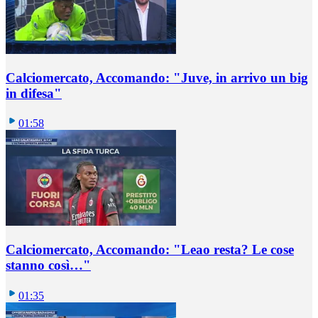
Calciomercato, Accomando: "Juve, in arrivo un big
in difesa"
01:58
Calciomercato, Accomando: "Leao resta? Le cose
stanno così…"
01:35