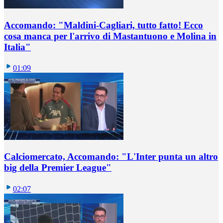
Accomando: "Maldini-Cagliari, tutto fatto! Ecco
cosa manca per l'arrivo di Mastantuono e Molina in
Italia"
01:09
Calciomercato, Accomando: "L'Inter punta un altro
big della Premier League"
02:07