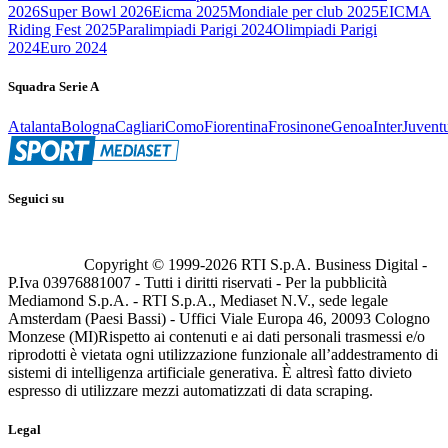
2026
Super Bowl 2026
Eicma 2025
Mondiale per club 2025
EICMA
Riding Fest 2025
Paralimpiadi Parigi 2024
Olimpiadi Parigi
2024
Euro 2024
Squadra Serie A
Atalanta
Bologna
Cagliari
Como
Fiorentina
Frosinone
Genoa
Inter
Juvent
Seguici su
Copyright © 1999-
2026
RTI S.p.A. Business Digital -
P.Iva 03976881007 - Tutti i diritti riservati - Per la pubblicità
Mediamond S.p.A. - RTI S.p.A., Mediaset N.V., sede legale
Amsterdam (Paesi Bassi) - Uffici Viale Europa 46, 20093 Cologno
Monzese (MI)
Rispetto ai contenuti e ai dati personali trasmessi e/o
riprodotti è vietata ogni utilizzazione funzionale all’addestramento di
sistemi di intelligenza artificiale generativa. È altresì fatto divieto
espresso di utilizzare mezzi automatizzati di data scraping.
Legal