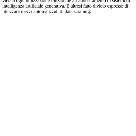
vietata ogni utilizzazione funzionale all’addestramento di sistemi di
intelligenza artificiale generativa. È altresì fatto divieto espresso di
utilizzare mezzi automatizzati di data scraping.