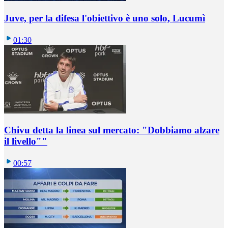
Juve, per la difesa l'obiettivo è uno solo, Lucumì
01:30
Chivu detta la linea sul mercato: "Dobbiamo alzare
il livello""
00:57