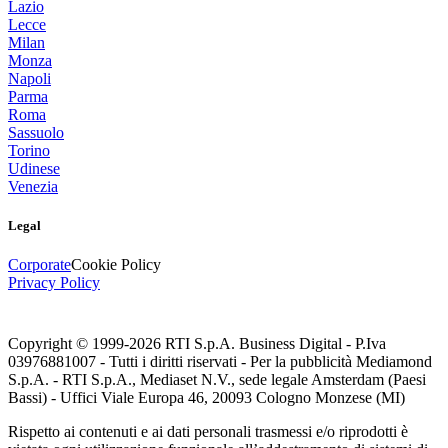
Lazio
Lecce
Milan
Monza
Napoli
Parma
Roma
Sassuolo
Torino
Udinese
Venezia
Legal
Corporate
Cookie Policy
Privacy Policy
Copyright © 1999-
2026
RTI S.p.A. Business Digital - P.Iva
03976881007 - Tutti i diritti riservati - Per la pubblicità Mediamond
S.p.A. - RTI S.p.A., Mediaset N.V., sede legale Amsterdam (Paesi
Bassi) - Uffici Viale Europa 46, 20093 Cologno Monzese (MI)
Rispetto ai contenuti e ai dati personali trasmessi e/o riprodotti è