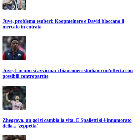
Juve, problema esuberi: Koopmeiners e David bloccano il
mercato in entrata
Juve, Lucumì si avvicina: i bianconeri studiano un'offerta con
possibili contropartite
Zhegrova, un gol ti cambia la vita. E Spalletti si è innamorato
della... 'zeppetta'