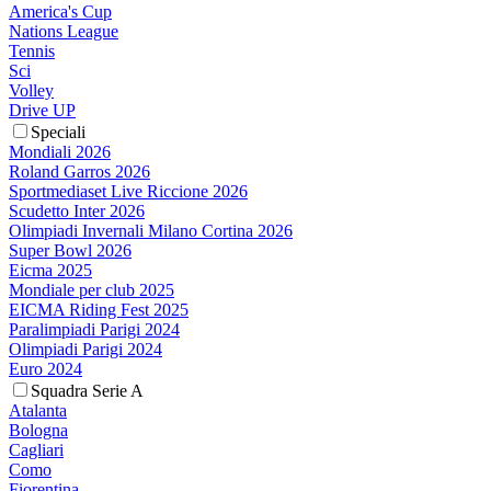
America's Cup
Nations League
Tennis
Sci
Volley
Drive UP
Speciali
Mondiali 2026
Roland Garros 2026
Sportmediaset Live Riccione 2026
Scudetto Inter 2026
Olimpiadi Invernali Milano Cortina 2026
Super Bowl 2026
Eicma 2025
Mondiale per club 2025
EICMA Riding Fest 2025
Paralimpiadi Parigi 2024
Olimpiadi Parigi 2024
Euro 2024
Squadra Serie A
Atalanta
Bologna
Cagliari
Como
Fiorentina