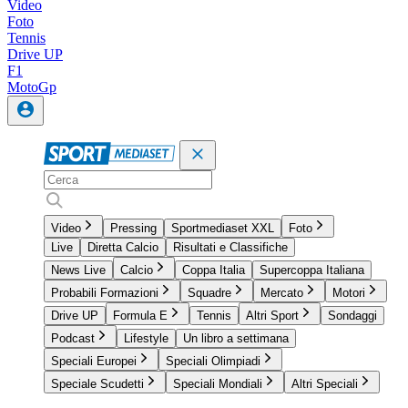
Video
Foto
Tennis
Drive UP
F1
MotoGp
Video
Pressing
Sportmediaset XXL
Foto
Live
Diretta Calcio
Risultati e Classifiche
News Live
Calcio
Coppa Italia
Supercoppa Italiana
Probabili Formazioni
Squadre
Mercato
Motori
Drive UP
Formula E
Tennis
Altri Sport
Sondaggi
Podcast
Lifestyle
Un libro a settimana
Speciali Europei
Speciali Olimpiadi
Speciale Scudetti
Speciali Mondiali
Altri Speciali