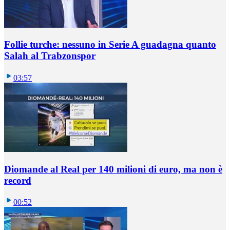
Follie turche: nessuno in Serie A guadagna quanto
Salah al Trabzonspor
03:57
Diomande al Real per 140 milioni di euro, ma non è
record
00:52