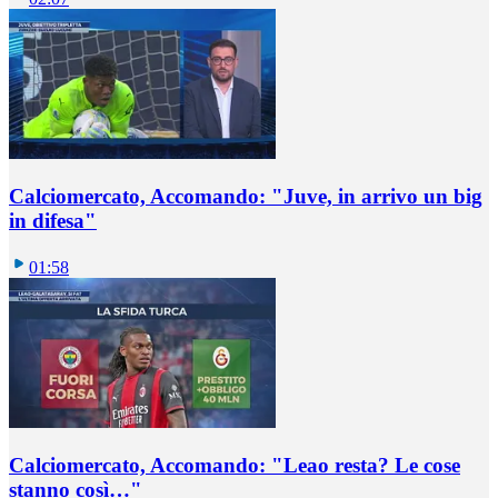
Calciomercato, Accomando: "Juve, in arrivo un big
in difesa"
01:58
Calciomercato, Accomando: "Leao resta? Le cose
stanno così…"