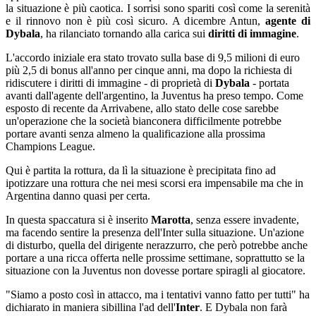
la situazione è più caotica. I sorrisi sono spariti così come la serenità
e il rinnovo non è più così sicuro. A dicembre Antun,
agente di
Dybala
, ha rilanciato tornando alla carica sui
diritti di immagine
.
L'accordo iniziale era stato trovato sulla base di 9,5 milioni di euro
più 2,5 di bonus all'anno per cinque anni, ma dopo la richiesta di
ridiscutere i diritti di immagine - di proprietà di
Dybala
- portata
avanti dall'agente dell'argentino, la Juventus ha preso tempo. Come
esposto di recente da Arrivabene, allo stato delle cose sarebbe
un'operazione che la società bianconera difficilmente potrebbe
portare avanti senza almeno la qualificazione alla prossima
Champions League.
Qui è partita la rottura, da lì la situazione è precipitata fino ad
ipotizzare una rottura che nei mesi scorsi era impensabile ma che in
Argentina danno quasi per certa.
In questa spaccatura si è inserito
Marotta
, senza essere invadente,
ma facendo sentire la presenza dell'Inter sulla situazione. Un'azione
di disturbo, quella del dirigente nerazzurro, che però potrebbe anche
portare a una ricca offerta nelle prossime settimane, soprattutto se la
situazione con la Juventus non dovesse portare spiragli al giocatore.
"Siamo a posto così in attacco, ma i tentativi vanno fatto per tutti" ha
dichiarato in maniera sibillina l'ad dell'
Inter
. E Dybala non farà