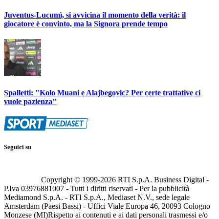
Juventus-Lucumì, si avvicina il momento della verità: il
giocatore è convinto, ma la Signora prende tempo
Spalletti: "Kolo Muani e Alajbegovic? Per certe trattative ci
vuole pazienza"
Seguici su
Copyright © 1999-
2026
RTI S.p.A. Business Digital -
P.Iva 03976881007 - Tutti i diritti riservati - Per la pubblicità
Mediamond S.p.A. - RTI S.p.A., Mediaset N.V., sede legale
Amsterdam (Paesi Bassi) - Uffici Viale Europa 46, 20093 Cologno
Monzese (MI)
Rispetto ai contenuti e ai dati personali trasmessi e/o