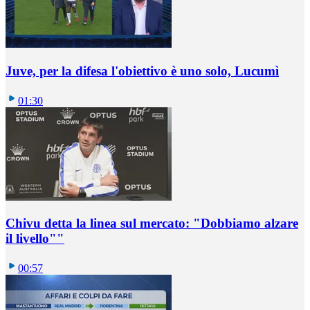
Juve, per la difesa l'obiettivo è uno solo, Lucumì
01:30
Chivu detta la linea sul mercato: "Dobbiamo alzare
il livello""
00:57