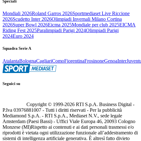
Speciali
Mondiali 2026
Roland Garros 2026
Sportmediaset Live Riccione
2026
Scudetto Inter 2026
Olimpiadi Invernali Milano Cortina
2026
Super Bowl 2026
Eicma 2025
Mondiale per club 2025
EICMA
Riding Fest 2025
Paralimpiadi Parigi 2024
Olimpiadi Parigi
2024
Euro 2024
Squadra Serie A
Atalanta
Bologna
Cagliari
Como
Fiorentina
Frosinone
Genoa
Inter
Juvent
Seguici su
Copyright © 1999-
2026
RTI S.p.A. Business Digital -
P.Iva 03976881007 - Tutti i diritti riservati - Per la pubblicità
Mediamond S.p.A. - RTI S.p.A., Mediaset N.V., sede legale
Amsterdam (Paesi Bassi) - Uffici Viale Europa 46, 20093 Cologno
Monzese (MI)
Rispetto ai contenuti e ai dati personali trasmessi e/o
riprodotti è vietata ogni utilizzazione funzionale all’addestramento di
sistemi di intelligenza artificiale generativa. È altresì fatto divieto