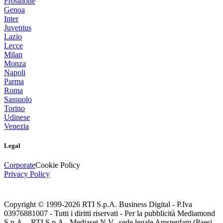
Frosinone
Genoa
Inter
Juventus
Lazio
Lecce
Milan
Monza
Napoli
Parma
Roma
Sassuolo
Torino
Udinese
Venezia
Legal
Corporate
Cookie Policy
Privacy Policy
Copyright © 1999-
2026
RTI S.p.A. Business Digital - P.Iva
03976881007 - Tutti i diritti riservati - Per la pubblicità Mediamond
S.p.A. - RTI S.p.A., Mediaset N.V., sede legale Amsterdam (Paesi