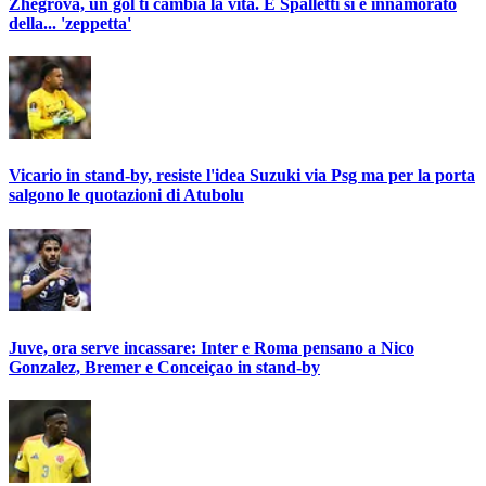
Zhegrova, un gol ti cambia la vita. E Spalletti si è innamorato
della... 'zeppetta'
Vicario in stand-by, resiste l'idea Suzuki via Psg ma per la porta
salgono le quotazioni di Atubolu
Juve, ora serve incassare: Inter e Roma pensano a Nico
Gonzalez, Bremer e Conceiçao in stand-by