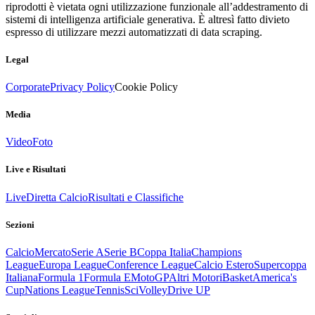
riprodotti è vietata ogni utilizzazione funzionale all’addestramento di
sistemi di intelligenza artificiale generativa. È altresì fatto divieto
espresso di utilizzare mezzi automatizzati di data scraping.
Legal
Corporate
Privacy Policy
Cookie Policy
Media
Video
Foto
Live e Risultati
Live
Diretta Calcio
Risultati e Classifiche
Sezioni
Calcio
Mercato
Serie A
Serie B
Coppa Italia
Champions
League
Europa League
Conference League
Calcio Estero
Supercoppa
Italiana
Formula 1
Formula E
MotoGP
Altri Motori
Basket
America's
Cup
Nations League
Tennis
Sci
Volley
Drive UP