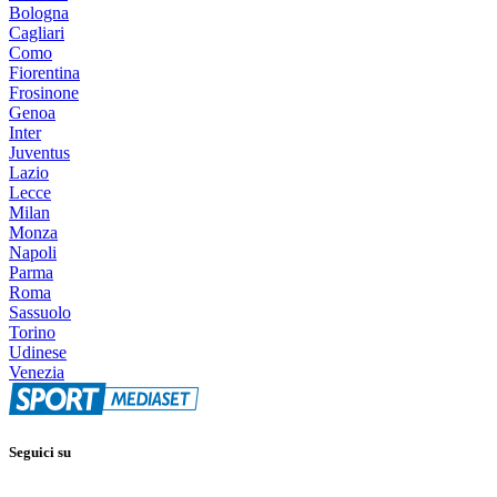
Bologna
Cagliari
Como
Fiorentina
Frosinone
Genoa
Inter
Juventus
Lazio
Lecce
Milan
Monza
Napoli
Parma
Roma
Sassuolo
Torino
Udinese
Venezia
Seguici su