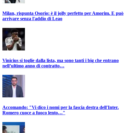
Milan, rispunta Osorio: è il jolly perfetto per Amorim. E può
arrivare senza l'addio di Leao
Vinicius si toglie dalla lista, ma sono tanti i big che entrano
nell’ultimo anno di contratto…
Accomando: "Vi dico i nomi per la fascia destra dell'Inter.
Romero cuoce a fuoco lento…"