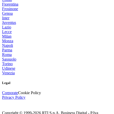
Fiorentina
Frosinone
Genoa
Inter
Juventus
Lazio
Lecce
Milan
Monza
Napoli
Parma
Roma
Sassuolo
Torino
Udinese
Venezia
Legal
Corporate
Cookie Policy
Privacy Policy
Copyright © 1999-
2026
RTI S.p.A. Business Digital - P.Iva