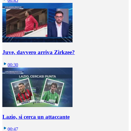
00:45
Juve, davvero arriva Zirkzee?
00:30
Lazio, si cerca un attaccante
00:47