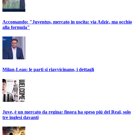
Accomando: "Juventus, mercato in uscita: via Adzic, ma occhio
alla formula"
Milan-Leao: le parti si riavvicinano, i dettagli
Juve, è un mercato da regina: finora ha speso più del Real, solo
tre inglesi davanti