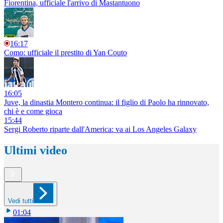
Fiorentina, ufficiale l'arrivo di Mastantuono
16:17
Como: ufficiale il prestito di Yan Couto
16:05
Juve, la dinastia Montero continua: il figlio di Paolo ha rinnovato,
chi è e come gioca
15:44
Sergi Roberto riparte dall'America: va ai Los Angeles Galaxy
Ultimi video
Vedi tutti
01:04