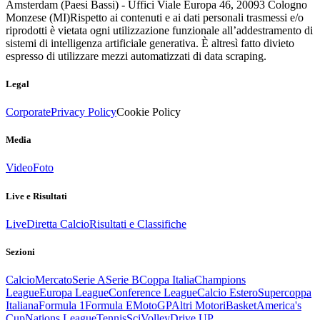
Amsterdam (Paesi Bassi) - Uffici Viale Europa 46, 20093 Cologno
Monzese (MI)
Rispetto ai contenuti e ai dati personali trasmessi e/o
riprodotti è vietata ogni utilizzazione funzionale all’addestramento di
sistemi di intelligenza artificiale generativa. È altresì fatto divieto
espresso di utilizzare mezzi automatizzati di data scraping.
Legal
Corporate
Privacy Policy
Cookie Policy
Media
Video
Foto
Live e Risultati
Live
Diretta Calcio
Risultati e Classifiche
Sezioni
Calcio
Mercato
Serie A
Serie B
Coppa Italia
Champions
League
Europa League
Conference League
Calcio Estero
Supercoppa
Italiana
Formula 1
Formula E
MotoGP
Altri Motori
Basket
America's
Cup
Nations League
Tennis
Sci
Volley
Drive UP