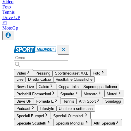
Video
Foto
Tennis
Drive UP
F1
MotoGp
Video
Pressing
Sportmediaset XXL
Foto
Live
Diretta Calcio
Risultati e Classifiche
News Live
Calcio
Coppa Italia
Supercoppa Italiana
Probabili Formazioni
Squadre
Mercato
Motori
Drive UP
Formula E
Tennis
Altri Sport
Sondaggi
Podcast
Lifestyle
Un libro a settimana
Speciali Europei
Speciali Olimpiadi
Speciale Scudetti
Speciali Mondiali
Altri Speciali