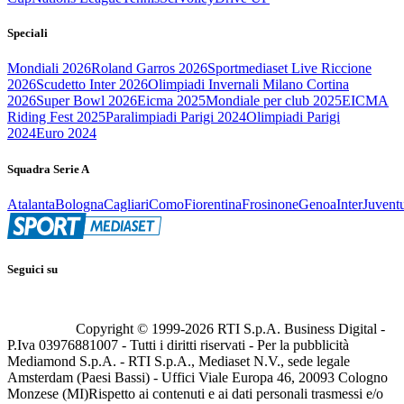
Speciali
Mondiali 2026
Roland Garros 2026
Sportmediaset Live Riccione
2026
Scudetto Inter 2026
Olimpiadi Invernali Milano Cortina
2026
Super Bowl 2026
Eicma 2025
Mondiale per club 2025
EICMA
Riding Fest 2025
Paralimpiadi Parigi 2024
Olimpiadi Parigi
2024
Euro 2024
Squadra Serie A
Atalanta
Bologna
Cagliari
Como
Fiorentina
Frosinone
Genoa
Inter
Juvent
Seguici su
Copyright © 1999-
2026
RTI S.p.A. Business Digital -
P.Iva 03976881007 - Tutti i diritti riservati - Per la pubblicità
Mediamond S.p.A. - RTI S.p.A., Mediaset N.V., sede legale
Amsterdam (Paesi Bassi) - Uffici Viale Europa 46, 20093 Cologno
Monzese (MI)
Rispetto ai contenuti e ai dati personali trasmessi e/o