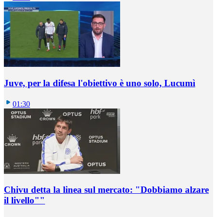
Juve, per la difesa l'obiettivo è uno solo, Lucumì
01:30
Chivu detta la linea sul mercato: "Dobbiamo alzare
il livello""