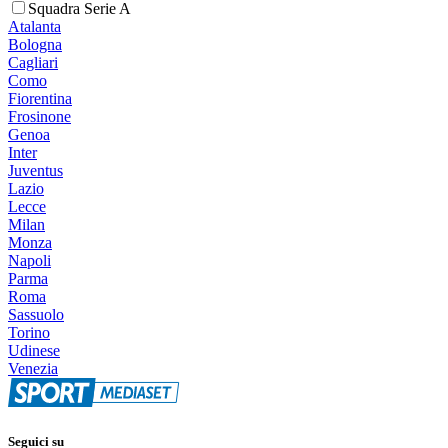
Squadra Serie A
Atalanta
Bologna
Cagliari
Como
Fiorentina
Frosinone
Genoa
Inter
Juventus
Lazio
Lecce
Milan
Monza
Napoli
Parma
Roma
Sassuolo
Torino
Udinese
Venezia
Seguici su