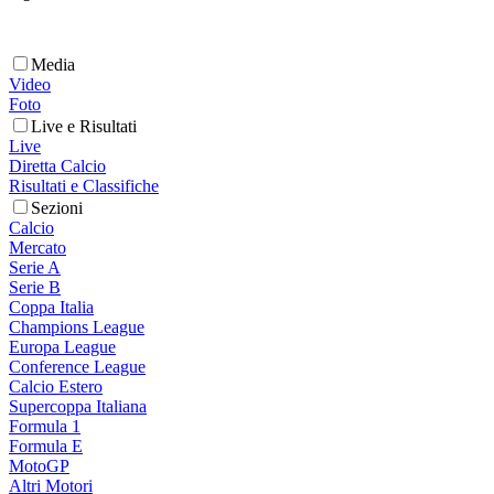
Media
Video
Foto
Live e Risultati
Live
Diretta Calcio
Risultati e Classifiche
Sezioni
Calcio
Mercato
Serie A
Serie B
Coppa Italia
Champions League
Europa League
Conference League
Calcio Estero
Supercoppa Italiana
Formula 1
Formula E
MotoGP
Altri Motori