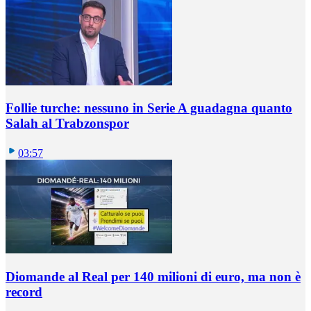
Follie turche: nessuno in Serie A guadagna quanto
Salah al Trabzonspor
03:57
Diomande al Real per 140 milioni di euro, ma non è
record