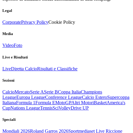
Legal
Corporate
Privacy Policy
Cookie Policy
Media
Video
Foto
Live e Risultati
Live
Diretta Calcio
Risultati e Classifiche
Sezioni
Calcio
Mercato
Serie A
Serie B
Coppa Italia
Champions
League
Europa League
Conference League
Calcio Estero
Supercoppa
Italiana
Formula 1
Formula E
MotoGP
Altri Motori
Basket
America's
Cup
Nations League
Tennis
Sci
Volley
Drive UP
Speciali
Mondiali 2026
Roland Garros 2026
Sportmediaset Live Riccione