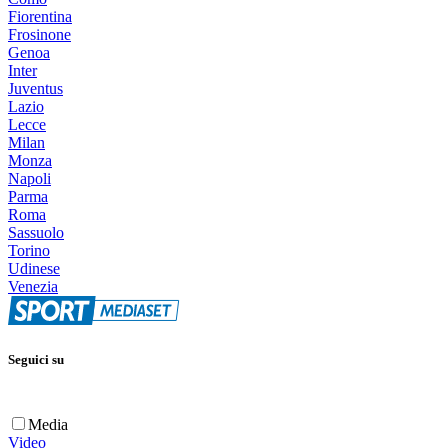
Fiorentina
Frosinone
Genoa
Inter
Juventus
Lazio
Lecce
Milan
Monza
Napoli
Parma
Roma
Sassuolo
Torino
Udinese
Venezia
Seguici su
Media
Video