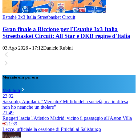
Estathé 3x3 Italia Streetbasket Circuit
Gran finale a Riccione per l'Estathé 3x3 Italia
Streetbasket Circuit: All Star e DKB regine d'Italia
03 Ago 2026 - 17:12
Daniele Rubini
Mercato ora per ora
Vedi tutti
23:02
Sassuolo, Aquilani: "Mercato? Mi fido della società, ma in difesa
non ho neanche un titolare"
21:49
Ruggeri lascia l'Atletico Madrid: vicino il passaggio all'Aston Villa
21:39
Lecce, ufficiale la cessione di Früchtl al Salisburgo