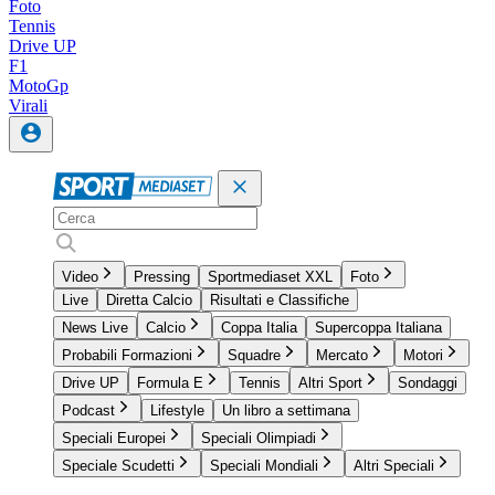
Foto
Tennis
Drive UP
F1
MotoGp
Virali
Video
Pressing
Sportmediaset XXL
Foto
Live
Diretta Calcio
Risultati e Classifiche
News Live
Calcio
Coppa Italia
Supercoppa Italiana
Probabili Formazioni
Squadre
Mercato
Motori
Drive UP
Formula E
Tennis
Altri Sport
Sondaggi
Podcast
Lifestyle
Un libro a settimana
Speciali Europei
Speciali Olimpiadi
Speciale Scudetti
Speciali Mondiali
Altri Speciali