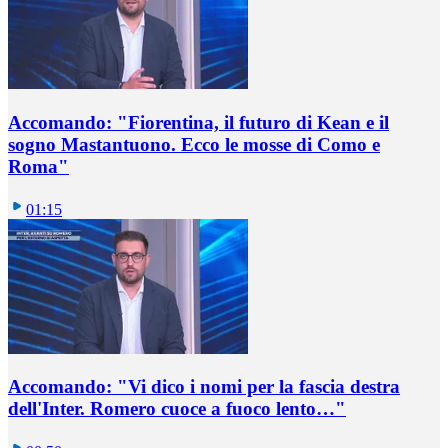
Accomando: "Fiorentina, il futuro di Kean e il
sogno Mastantuono. Ecco le mosse di Como e
Roma"
01:15
Accomando: "Vi dico i nomi per la fascia destra
dell'Inter. Romero cuoce a fuoco lento…"