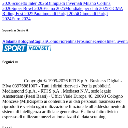
2026
Scudetto Inter 2026
Olimpiadi Invernali Milano Cortina
2026
Super Bowl 2026
Eicma 2025
Mondiale per club 2025
EICMA
Riding Fest 2025
Paralimpiadi Parigi 2024
Olimpiadi Parigi
2024
Euro 2024
Squadra Serie A
Atalanta
Bologna
Cagliari
Como
Fiorentina
Frosinone
Genoa
Inter
Juvent
Seguici su
Copyright © 1999-
2026
RTI S.p.A. Business Digital -
P.Iva 03976881007 - Tutti i diritti riservati - Per la pubblicità
Mediamond S.p.A. - RTI S.p.A., Mediaset N.V., sede legale
Amsterdam (Paesi Bassi) - Uffici Viale Europa 46, 20093 Cologno
Monzese (MI)
Rispetto ai contenuti e ai dati personali trasmessi e/o
riprodotti è vietata ogni utilizzazione funzionale all’addestramento di
sistemi di intelligenza artificiale generativa. È altresì fatto divieto
espresso di utilizzare mezzi automatizzati di data scraping.
Legal