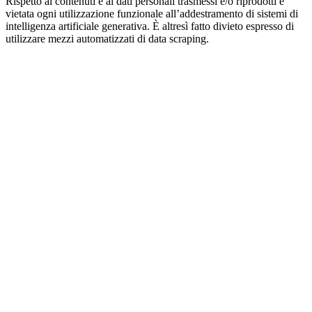
Rispetto ai contenuti e ai dati personali trasmessi e/o riprodotti è
vietata ogni utilizzazione funzionale all’addestramento di sistemi di
intelligenza artificiale generativa. È altresì fatto divieto espresso di
utilizzare mezzi automatizzati di data scraping.