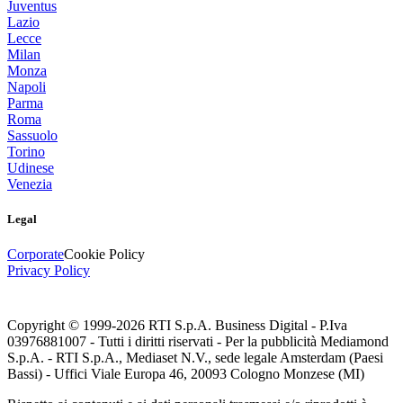
Juventus
Lazio
Lecce
Milan
Monza
Napoli
Parma
Roma
Sassuolo
Torino
Udinese
Venezia
Legal
Corporate
Cookie Policy
Privacy Policy
Copyright © 1999-
2026
RTI S.p.A. Business Digital - P.Iva
03976881007 - Tutti i diritti riservati - Per la pubblicità Mediamond
S.p.A. - RTI S.p.A., Mediaset N.V., sede legale Amsterdam (Paesi
Bassi) - Uffici Viale Europa 46, 20093 Cologno Monzese (MI)