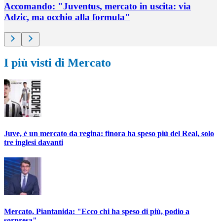
Accomando: "Juventus, mercato in uscita: via
Adzic, ma occhio alla formula"
I più visti di Mercato
Juve, è un mercato da regina: finora ha speso più del Real, solo
tre inglesi davanti
Mercato, Piantanida: "Ecco chi ha speso di più, podio a
sorpresa"