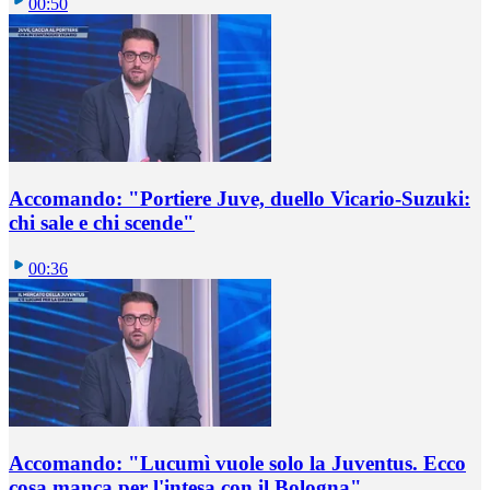
00:50
Accomando: "Portiere Juve, duello Vicario-Suzuki:
chi sale e chi scende"
00:36
Accomando: "Lucumì vuole solo la Juventus. Ecco
cosa manca per l'intesa con il Bologna"