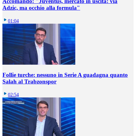
Accomando: "Juventus, mercato in uscita: via
Adzic, ma occhio alla formula"
01:04
Follie turche: nessuno in Serie A guadagna quanto
Salah al Trabzonspor
02:54