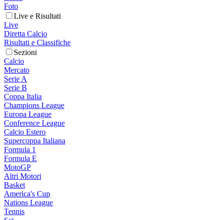
Foto
Live e Risultati
Live
Diretta Calcio
Risultati e Classifiche
Sezioni
Calcio
Mercato
Serie A
Serie B
Coppa Italia
Champions League
Europa League
Conference League
Calcio Estero
Supercoppa Italiana
Formula 1
Formula E
MotoGP
Altri Motori
Basket
America's Cup
Nations League
Tennis