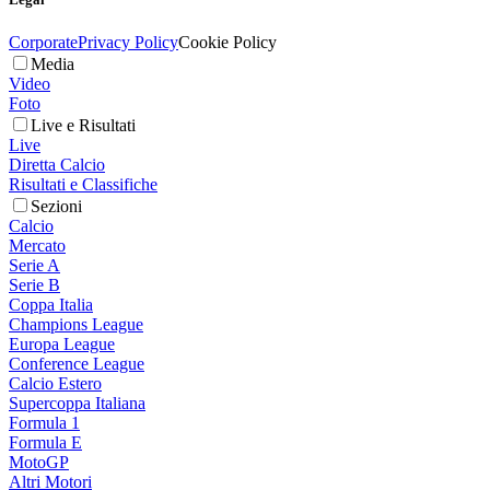
Corporate
Privacy Policy
Cookie Policy
Media
Video
Foto
Live e Risultati
Live
Diretta Calcio
Risultati e Classifiche
Sezioni
Calcio
Mercato
Serie A
Serie B
Coppa Italia
Champions League
Europa League
Conference League
Calcio Estero
Supercoppa Italiana
Formula 1
Formula E
MotoGP
Altri Motori