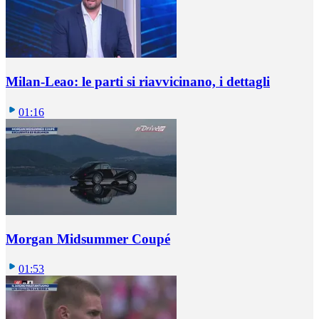
Milan-Leao: le parti si riavvicinano, i dettagli
01:16
Morgan Midsummer Coupé
01:53