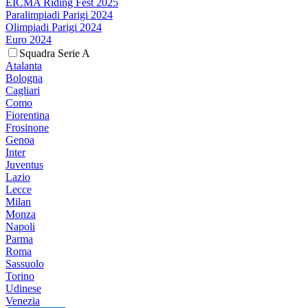
EICMA Riding Fest 2025
Paralimpiadi Parigi 2024
Olimpiadi Parigi 2024
Euro 2024
Squadra Serie A
Atalanta
Bologna
Cagliari
Como
Fiorentina
Frosinone
Genoa
Inter
Juventus
Lazio
Lecce
Milan
Monza
Napoli
Parma
Roma
Sassuolo
Torino
Udinese
Venezia