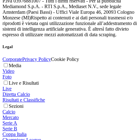
P.Iva 03976881007 - Tutti i diritti riservati - Per la pubblicità
Mediamond S.p.A. - RTI S.p.A., Mediaset N.V., sede legale
Amsterdam (Paesi Bassi) - Uffici Viale Europa 46, 20093 Cologno
Monzese (MI)
Rispetto ai contenuti e ai dati personali trasmessi e/o
riprodotti è vietata ogni utilizzazione funzionale all’addestramento di
sistemi di intelligenza artificiale generativa. È altresì fatto divieto
espresso di utilizzare mezzi automatizzati di data scraping.
Legal
Corporate
Privacy Policy
Cookie Policy
Media
Video
Foto
Live e Risultati
Live
Diretta Calcio
Risultati e Classifiche
Sezioni
Calcio
Mercato
Serie A
Serie B
Coppa Italia
Champions League