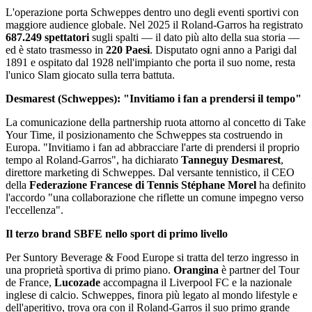
L'operazione porta Schweppes dentro uno degli eventi sportivi con
maggiore audience globale. Nel 2025 il Roland-Garros ha registrato
687.249 spettatori
sugli spalti — il dato più alto della sua storia —
ed è stato trasmesso in
220 Paesi
. Disputato ogni anno a Parigi dal
1891 e ospitato dal 1928 nell'impianto che porta il suo nome, resta
l'unico Slam giocato sulla terra battuta.
Desmarest (Schweppes): "Invitiamo i fan a prendersi il tempo"
La comunicazione della partnership ruota attorno al concetto di Take
Your Time, il posizionamento che Schweppes sta costruendo in
Europa. "Invitiamo i fan ad abbracciare l'arte di prendersi il proprio
tempo al Roland-Garros", ha dichiarato
Tanneguy Desmarest
,
direttore marketing di Schweppes. Dal versante tennistico, il CEO
della
Federazione Francese di Tennis Stéphane Morel
ha definito
l'accordo "una collaborazione che riflette un comune impegno verso
l'eccellenza".
Il terzo brand SBFE nello sport di primo livello
Per Suntory Beverage & Food Europe si tratta del terzo ingresso in
una proprietà sportiva di primo piano.
Orangina
è partner del Tour
de France,
Lucozade
accompagna il Liverpool FC e la nazionale
inglese di calcio. Schweppes, finora più legato al mondo lifestyle e
dell'aperitivo, trova ora con il Roland-Garros il suo primo grande