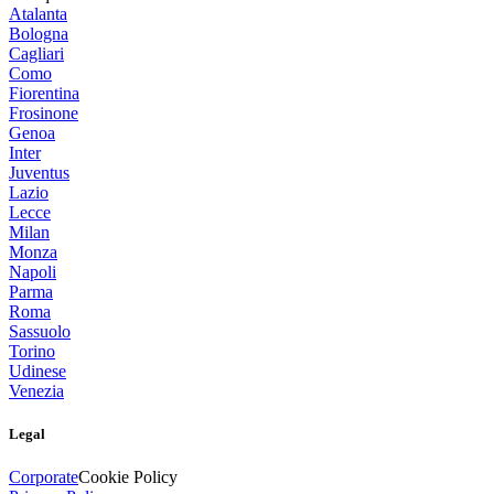
Atalanta
Bologna
Cagliari
Como
Fiorentina
Frosinone
Genoa
Inter
Juventus
Lazio
Lecce
Milan
Monza
Napoli
Parma
Roma
Sassuolo
Torino
Udinese
Venezia
Legal
Corporate
Cookie Policy