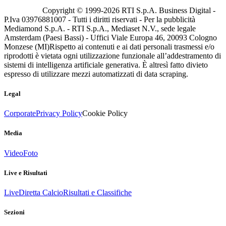
Copyright © 1999-
2026
RTI S.p.A. Business Digital -
P.Iva 03976881007 - Tutti i diritti riservati - Per la pubblicità
Mediamond S.p.A. - RTI S.p.A., Mediaset N.V., sede legale
Amsterdam (Paesi Bassi) - Uffici Viale Europa 46, 20093 Cologno
Monzese (MI)
Rispetto ai contenuti e ai dati personali trasmessi e/o
riprodotti è vietata ogni utilizzazione funzionale all’addestramento di
sistemi di intelligenza artificiale generativa. È altresì fatto divieto
espresso di utilizzare mezzi automatizzati di data scraping.
Legal
Corporate
Privacy Policy
Cookie Policy
Media
Video
Foto
Live e Risultati
Live
Diretta Calcio
Risultati e Classifiche
Sezioni