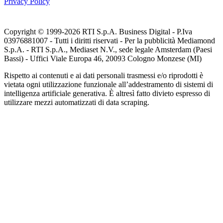
Privacy Policy
Copyright © 1999-
2026
RTI S.p.A. Business Digital - P.Iva
03976881007 - Tutti i diritti riservati - Per la pubblicità Mediamond
S.p.A. - RTI S.p.A., Mediaset N.V., sede legale Amsterdam (Paesi
Bassi) - Uffici Viale Europa 46, 20093 Cologno Monzese (MI)
Rispetto ai contenuti e ai dati personali trasmessi e/o riprodotti è
vietata ogni utilizzazione funzionale all’addestramento di sistemi di
intelligenza artificiale generativa. È altresì fatto divieto espresso di
utilizzare mezzi automatizzati di data scraping.