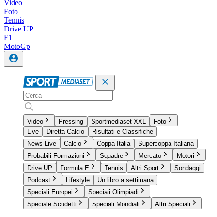
Video
Foto
Tennis
Drive UP
F1
MotoGp
Video
Pressing
Sportmediaset XXL
Foto
Live
Diretta Calcio
Risultati e Classifiche
News Live
Calcio
Coppa Italia
Supercoppa Italiana
Probabili Formazioni
Squadre
Mercato
Motori
Drive UP
Formula E
Tennis
Altri Sport
Sondaggi
Podcast
Lifestyle
Un libro a settimana
Speciali Europei
Speciali Olimpiadi
Speciale Scudetti
Speciali Mondiali
Altri Speciali