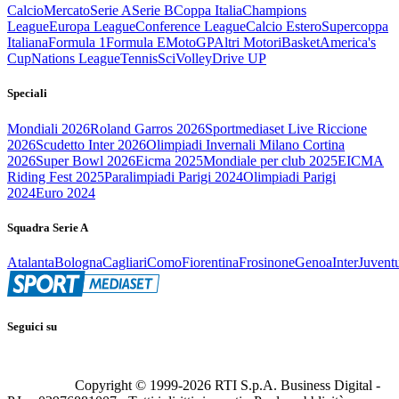
Calcio
Mercato
Serie A
Serie B
Coppa Italia
Champions
League
Europa League
Conference League
Calcio Estero
Supercoppa
Italiana
Formula 1
Formula E
MotoGP
Altri Motori
Basket
America's
Cup
Nations League
Tennis
Sci
Volley
Drive UP
Speciali
Mondiali 2026
Roland Garros 2026
Sportmediaset Live Riccione
2026
Scudetto Inter 2026
Olimpiadi Invernali Milano Cortina
2026
Super Bowl 2026
Eicma 2025
Mondiale per club 2025
EICMA
Riding Fest 2025
Paralimpiadi Parigi 2024
Olimpiadi Parigi
2024
Euro 2024
Squadra Serie A
Atalanta
Bologna
Cagliari
Como
Fiorentina
Frosinone
Genoa
Inter
Juvent
Seguici su
Copyright © 1999-
2026
RTI S.p.A. Business Digital -