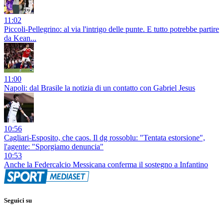
11:02
Piccoli-Pellegrino: al via l'intrigo delle punte. E tutto potrebbe partire
da Kean...
11:00
Napoli: dal Brasile la notizia di un contatto con Gabriel Jesus
10:56
Cagliari-Esposito, che caos. Il dg rossoblu: "Tentata estorsione",
l'agente: "Sporgiamo denuncia"
10:53
Anche la Federcalcio Messicana conferma il sostegno a Infantino
Seguici su