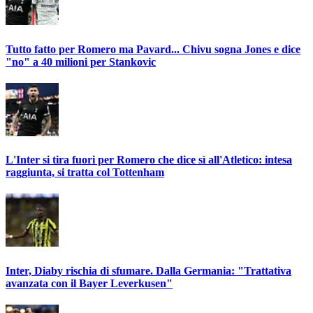
Tutto fatto per Romero ma Pavard... Chivu sogna Jones e dice
"no" a 40 milioni per Stankovic
L'Inter si tira fuori per Romero che dice sì all'Atletico: intesa
raggiunta, si tratta col Tottenham
Inter, Diaby rischia di sfumare. Dalla Germania: "Trattativa
avanzata con il Bayer Leverkusen"