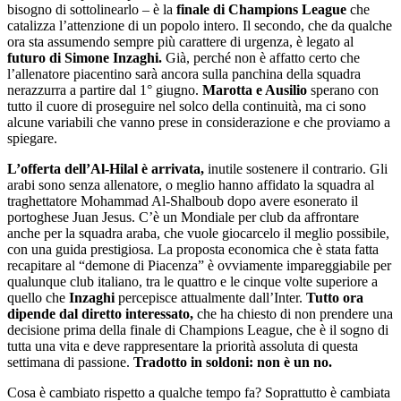
bisogno di sottolinearlo – è la
finale di Champions League
che
catalizza l’attenzione di un popolo intero. Il secondo, che da qualche
ora sta assumendo sempre più carattere di urgenza, è legato al
futuro di Simone Inzaghi.
Già, perché non è affatto certo che
l’allenatore piacentino sarà ancora sulla panchina della squadra
nerazzurra a partire dal 1° giugno.
Marotta e Ausilio
sperano con
tutto il cuore di proseguire nel solco della continuità, ma ci sono
alcune variabili che vanno prese in considerazione e che proviamo a
spiegare.
L’offerta dell’Al-Hilal è arrivata,
inutile sostenere il contrario. Gli
arabi sono senza allenatore, o meglio hanno affidato la squadra al
traghettatore Mohammad Al-Shalboub dopo avere esonerato il
portoghese Juan Jesus. C’è un Mondiale per club da affrontare
anche per la squadra araba, che vuole giocarcelo il meglio possibile,
con una guida prestigiosa. La proposta economica che è stata fatta
recapitare al “demone di Piacenza” è ovviamente impareggiabile per
qualunque club italiano, tra le quattro e le cinque volte superiore a
quello che
Inzaghi
percepisce attualmente dall’Inter.
Tutto ora
dipende dal diretto interessato,
che ha chiesto di non prendere una
decisione prima della finale di Champions League, che è il sogno di
tutta una vita e deve rappresentare la priorità assoluta di questa
settimana di passione.
Tradotto in soldoni: non è un no.
Cosa è cambiato rispetto a qualche tempo fa? Soprattutto è cambiata