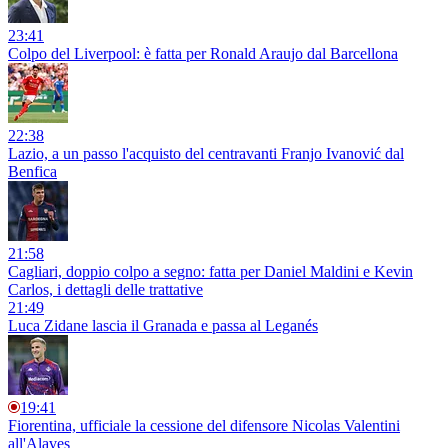
23:41
Colpo del Liverpool: è fatta per Ronald Araujo dal Barcellona
22:38
Lazio, a un passo l'acquisto del centravanti Franjo Ivanović dal
Benfica
21:58
Cagliari, doppio colpo a segno: fatta per Daniel Maldini e Kevin
Carlos, i dettagli delle trattative
21:49
Luca Zidane lascia il Granada e passa al Leganés
19:41
Fiorentina, ufficiale la cessione del difensore Nicolas Valentini
all'Alaves