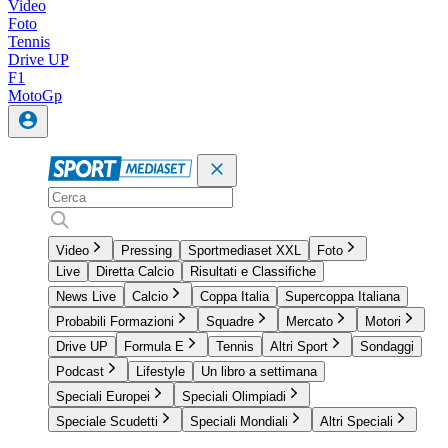
Video
Foto
Tennis
Drive UP
F1
MotoGp
Video
Pressing
Sportmediaset XXL
Foto
Live
Diretta Calcio
Risultati e Classifiche
News Live
Calcio
Coppa Italia
Supercoppa Italiana
Probabili Formazioni
Squadre
Mercato
Motori
Drive UP
Formula E
Tennis
Altri Sport
Sondaggi
Podcast
Lifestyle
Un libro a settimana
Speciali Europei
Speciali Olimpiadi
Speciale Scudetti
Speciali Mondiali
Altri Speciali