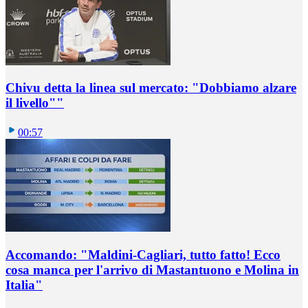
Chivu detta la linea sul mercato: "Dobbiamo alzare
il livello""
00:57
Accomando: "Maldini-Cagliari, tutto fatto! Ecco
cosa manca per l'arrivo di Mastantuono e Molina in
Italia"