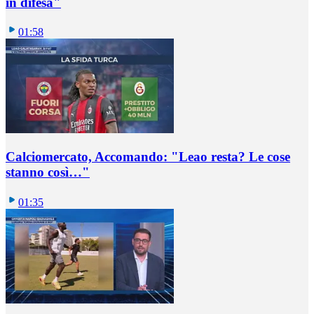
in difesa"
01:58
Calciomercato, Accomando: "Leao resta? Le cose
stanno così…"
01:35