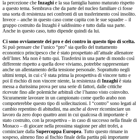
la percezione che
Inzaghi
e la sua famiglia hanno maturato rispetto
a questo tema. Sembrava che da parte del nucleo familiare ci fosse
una sorta di resistenza nei confronti di un trasferimento così insolito.
Invece – anche in questo caso come capita con le sue squadre – il
gruppo costruito da Inzaghi è saldissimo e tutto dalla sua parte.
Anche in questo caso, tutto dipende quindi da lui.
Ci sono ovviamente dei pro e dei contro in questo tipo di scelta.
Si può pensare che l’unico “pro” sia quello del trattamento
economico principesco che è stato prospettato all’attuale allenatore
dell’Inter. Ma non è tutto qui. Trasferirsi in una parte di mondo così
differente rispetto a quella dove viviamo, potrebbe rappresentare
anche un allentamento della tensione personale. Soprattutto negli
ultimi tempi, in cui c’è stata prima la prospettiva di vincere tutto e
poi il rischio di non vincere niente, la resistenza di
Inzaghi
è stata
messa a durissima prova per una serie di fattori, dalle critiche
ricevute fino alle polemiche arbitrali che l’hanno visto coinvolto.
Sicuramente lavorare in un campionato come quello arabo non
comporterebbe questo tipo di sollecitazioni. I “contro” sono legati al
cambio repentino di abitudini, ma anche al dover ricominciare un
lavoro da zero dopo quattro anni in cui qualcosa di importante è
stato costruito, con la prospettiva – in caso di successo nella finale di
Monaco – di giocare nella prossima stagione per altri trofei, a
cominciare dalla
Supercoppa Europea
. Tutto questo rimane in
sospeso, almeno fino al fischio finale della partita più importante