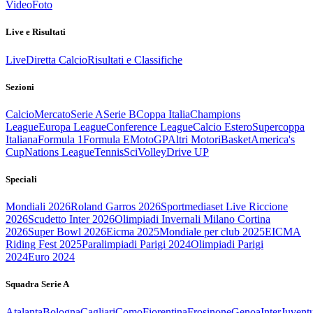
Video
Foto
Live e Risultati
Live
Diretta Calcio
Risultati e Classifiche
Sezioni
Calcio
Mercato
Serie A
Serie B
Coppa Italia
Champions
League
Europa League
Conference League
Calcio Estero
Supercoppa
Italiana
Formula 1
Formula E
MotoGP
Altri Motori
Basket
America's
Cup
Nations League
Tennis
Sci
Volley
Drive UP
Speciali
Mondiali 2026
Roland Garros 2026
Sportmediaset Live Riccione
2026
Scudetto Inter 2026
Olimpiadi Invernali Milano Cortina
2026
Super Bowl 2026
Eicma 2025
Mondiale per club 2025
EICMA
Riding Fest 2025
Paralimpiadi Parigi 2024
Olimpiadi Parigi
2024
Euro 2024
Squadra Serie A
Atalanta
Bologna
Cagliari
Como
Fiorentina
Frosinone
Genoa
Inter
Juvent