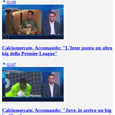
01:09
Calciomercato, Accomando: "L'Inter punta un altro
big della Premier League"
02:07
Calciomercato, Accomando: "Juve, in arrivo un big