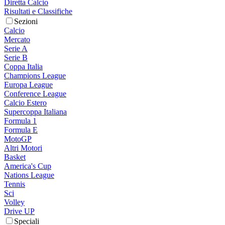
Diretta Calcio
Risultati e Classifiche
Sezioni
Calcio
Mercato
Serie A
Serie B
Coppa Italia
Champions League
Europa League
Conference League
Calcio Estero
Supercoppa Italiana
Formula 1
Formula E
MotoGP
Altri Motori
Basket
America's Cup
Nations League
Tennis
Sci
Volley
Drive UP
Speciali