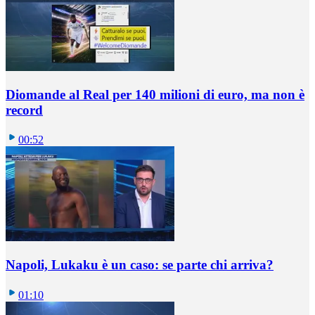
Diomande al Real per 140 milioni di euro, ma non è
record
00:52
Napoli, Lukaku è un caso: se parte chi arriva?
01:10