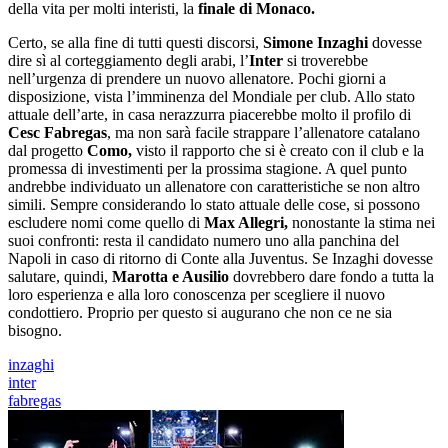
della vita per molti interisti, la
finale di Monaco.
Certo, se alla fine di tutti questi discorsi,
Simone Inzaghi
dovesse
dire sì al corteggiamento degli arabi, l’
Inter
si troverebbe
nell’urgenza di prendere un nuovo allenatore. Pochi giorni a
disposizione, vista l’imminenza del Mondiale per club. Allo stato
attuale dell’arte, in casa nerazzurra piacerebbe molto il profilo di
Cesc Fabregas
, ma non sarà facile strappare l’allenatore catalano
dal progetto
Como,
visto il rapporto che si è creato con il club e la
promessa di investimenti per la prossima stagione. A quel punto
andrebbe individuato un allenatore con caratteristiche se non altro
simili. Sempre considerando lo stato attuale delle cose, si possono
escludere nomi come quello di
Max Allegri,
nonostante la stima nei
suoi confronti: resta il candidato numero uno alla panchina del
Napoli in caso di ritorno di Conte alla Juventus. Se Inzaghi dovesse
salutare, quindi,
Marotta e Ausilio
dovrebbero dare fondo a tutta la
loro esperienza e alla loro conoscenza per scegliere il nuovo
condottiero. Proprio per questo si augurano che non ce ne sia
bisogno.
inzaghi
inter
fabregas