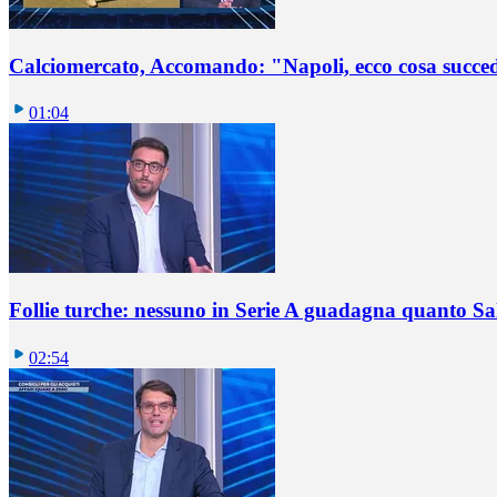
Calciomercato, Accomando: "Napoli, ecco cosa succ
01:04
Follie turche: nessuno in Serie A guadagna quanto S
02:54