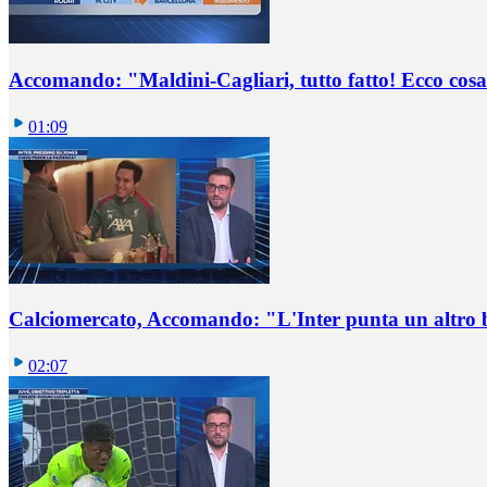
Accomando: "Maldini-Cagliari, tutto fatto! Ecco cosa
01:09
Calciomercato, Accomando: "L'Inter punta un altro 
02:07