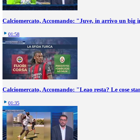
Calciomercato, Accomando: "Juve, in arrivo un big i
01:58
Calciomercato, Accomando: "Leao resta? Le cose st
01:35