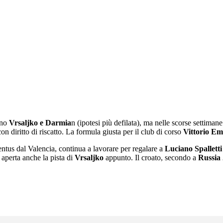
ono
Vrsaljko e Darmia
n (ipotesi più defilata), ma nelle scorse settima
on diritto di riscatto. La formula giusta per il club di corso
Vittorio Em
ntus dal Valencia, continua a lavorare per regalare a
Luciano Spalletti
a aperta anche la pista di
Vrsaljko
appunto. Il croato, secondo a
Russia