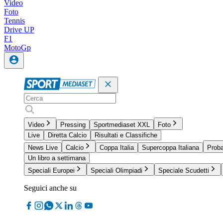
Video
Foto
Tennis
Drive UP
F1
MotoGp
Video
Pressing
Sportmediaset XXL
Foto
Live
Diretta Calcio
Risultati e Classifiche
News Live
Calcio
Coppa Italia
Supercoppa Italiana
Proba
Un libro a settimana
Speciali Europei
Speciali Olimpiadi
Speciale Scudetti
Seguici anche su