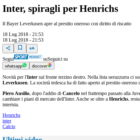
Inter, spiragli per Henrichs
Il Bayer Leverkusen apre al prestito oneroso con diritto di riscatto
18 Lug 2018 - 21:53
18 Lug 2018 - 21:53
Segui
su
Seguici su
whatsapp
discover
Novità per l'
Inter
sul fronte terzino destro. Nella lista nerazzurra ci s
Leverkusen
. La società tedesca ha di fatto aperto al prestito oneroso c
Piero Ausilio
, dopo l'addio di
Cancelo
nel frattempo passato alla Juve
cambiare i piani di mercato dell'Inter. Anche se oltre a
Henrichs
, rest
interista.
Henrichs
inter
Calcio
Ultimi video