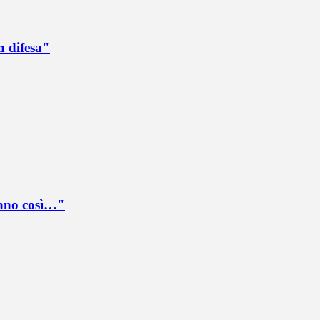
n difesa"
anno così…"