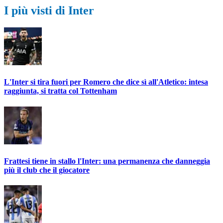
I più visti di Inter
L'Inter si tira fuori per Romero che dice sì all'Atletico: intesa
raggiunta, si tratta col Tottenham
Frattesi tiene in stallo l'Inter: una permanenza che danneggia
più il club che il giocatore