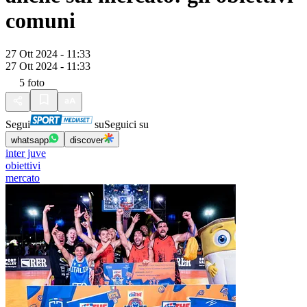
comuni
27 Ott 2024 - 11:33
27 Ott 2024 - 11:33
5
foto
Segui
su
Seguici su
whatsapp
discover
inter juve
obiettivi
mercato