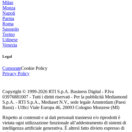
Milan
Monza
Napoli
Parma
Roma
Sassuolo
Torino
Udinese
Venezia
Legal
Corporate
Cookie Policy
Privacy Policy
Copyright © 1999-
2026
RTI S.p.A. Business Digital - P.Iva
03976881007 - Tutti i diritti riservati - Per la pubblicità Mediamond
S.p.A. - RTI S.p.A., Mediaset N.V., sede legale Amsterdam (Paesi
Bassi) - Uffici Viale Europa 46, 20093 Cologno Monzese (MI)
Rispetto ai contenuti e ai dati personali trasmessi e/o riprodotti è
vietata ogni utilizzazione funzionale all’addestramento di sistemi di
intelligenza artificiale generativa. È altresì fatto divieto espresso di