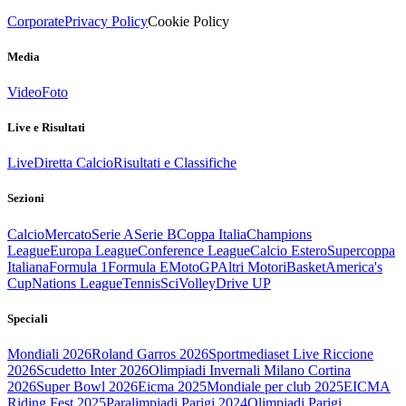
Corporate
Privacy Policy
Cookie Policy
Media
Video
Foto
Live e Risultati
Live
Diretta Calcio
Risultati e Classifiche
Sezioni
Calcio
Mercato
Serie A
Serie B
Coppa Italia
Champions
League
Europa League
Conference League
Calcio Estero
Supercoppa
Italiana
Formula 1
Formula E
MotoGP
Altri Motori
Basket
America's
Cup
Nations League
Tennis
Sci
Volley
Drive UP
Speciali
Mondiali 2026
Roland Garros 2026
Sportmediaset Live Riccione
2026
Scudetto Inter 2026
Olimpiadi Invernali Milano Cortina
2026
Super Bowl 2026
Eicma 2025
Mondiale per club 2025
EICMA
Riding Fest 2025
Paralimpiadi Parigi 2024
Olimpiadi Parigi