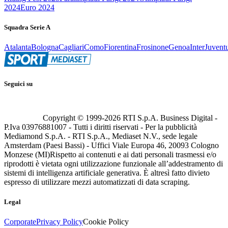
2024
Euro 2024
Squadra Serie A
Atalanta
Bologna
Cagliari
Como
Fiorentina
Frosinone
Genoa
Inter
Juvent
Seguici su
Copyright © 1999-
2026
RTI S.p.A. Business Digital -
P.Iva 03976881007 - Tutti i diritti riservati - Per la pubblicità
Mediamond S.p.A. - RTI S.p.A., Mediaset N.V., sede legale
Amsterdam (Paesi Bassi) - Uffici Viale Europa 46, 20093 Cologno
Monzese (MI)
Rispetto ai contenuti e ai dati personali trasmessi e/o
riprodotti è vietata ogni utilizzazione funzionale all’addestramento di
sistemi di intelligenza artificiale generativa. È altresì fatto divieto
espresso di utilizzare mezzi automatizzati di data scraping.
Legal
Corporate
Privacy Policy
Cookie Policy