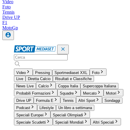
Video
Foto
Tennis
Drive UP
F1
MotoGp
Video
Pressing
Sportmediaset XXL
Foto
Live
Diretta Calcio
Risultati e Classifiche
News Live
Calcio
Coppa Italia
Supercoppa Italiana
Probabili Formazioni
Squadre
Mercato
Motori
Drive UP
Formula E
Tennis
Altri Sport
Sondaggi
Podcast
Lifestyle
Un libro a settimana
Speciali Europei
Speciali Olimpiadi
Speciale Scudetti
Speciali Mondiali
Altri Speciali