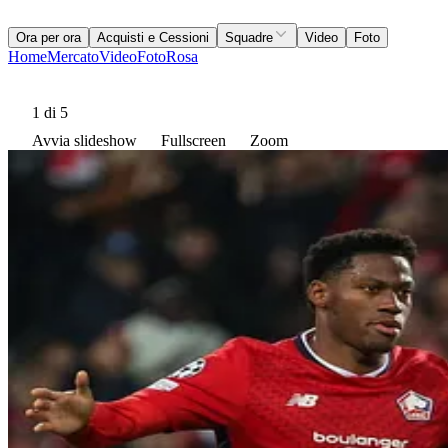
Ora per ora
Acquisti e Cessioni
Squadre
Video
Foto
Home
Mercato
Video
Foto
Rosa
1
di 5
Avvia slideshow
Fullscreen
Zoom