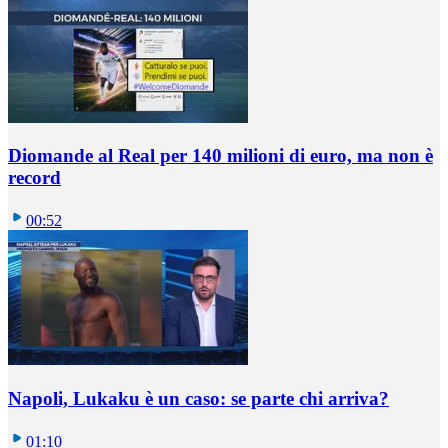
Diomande al Real per 140 milioni di euro, ma non è
record
00:52
Napoli, Lukaku è un caso: se parte chi arriva?
01:10