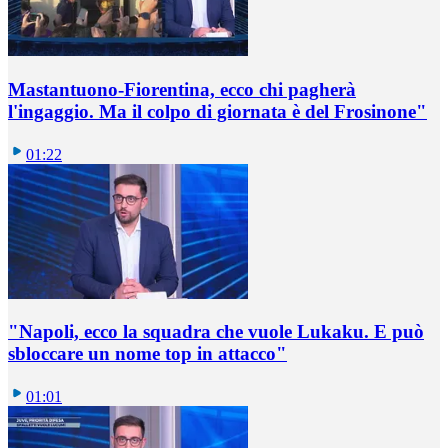
Mastantuono-Fiorentina, ecco chi pagherà
l'ingaggio. Ma il colpo di giornata è del Frosinone"
01:22
"Napoli, ecco la squadra che vuole Lukaku. E può
sbloccare un nome top in attacco"
01:01