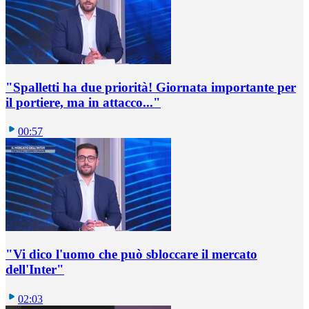
"Spalletti ha due priorità! Giornata importante per
il portiere, ma in attacco..."
00:57
"Vi dico l'uomo che può sbloccare il mercato
dell'Inter"
02:03