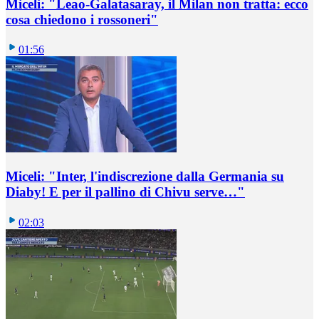
Miceli: "Leao-Galatasaray, il Milan non tratta: ecco
cosa chiedono i rossoneri"
01:56
Miceli: "Inter, l'indiscrezione dalla Germania su
Diaby! E per il pallino di Chivu serve…"
02:03