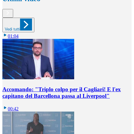
Vedi tutti
01:04
Accomando: "Triplo colpo per il Cagliari! E l'ex
capitano del Barcellona passa al Liverpool"
00:42