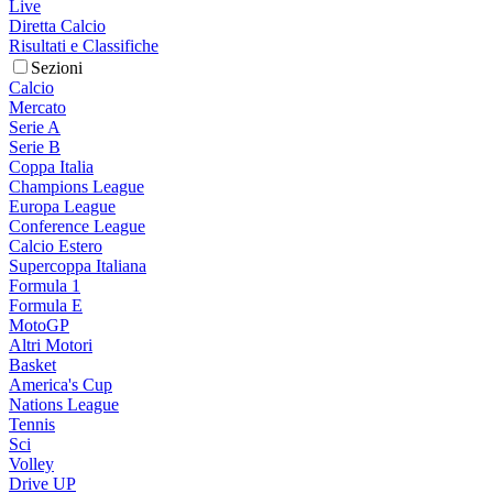
Live
Diretta Calcio
Risultati e Classifiche
Sezioni
Calcio
Mercato
Serie A
Serie B
Coppa Italia
Champions League
Europa League
Conference League
Calcio Estero
Supercoppa Italiana
Formula 1
Formula E
MotoGP
Altri Motori
Basket
America's Cup
Nations League
Tennis
Sci
Volley
Drive UP