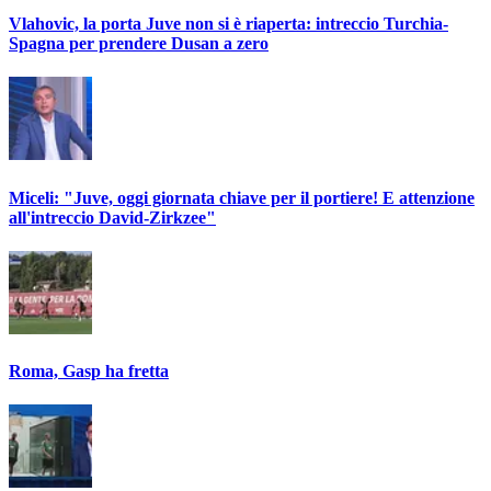
Vlahovic, la porta Juve non si è riaperta: intreccio Turchia-
Spagna per prendere Dusan a zero
Miceli: "Juve, oggi giornata chiave per il portiere! E attenzione
all'intreccio David-Zirkzee"
Roma, Gasp ha fretta