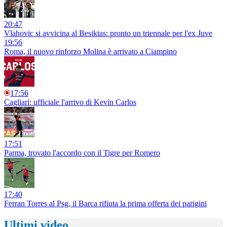
20:47
Vlahovic si avvicina al Besiktas: pronto un triennale per l'ex Juve
19:56
Roma, il nuovo rinforzo Molina è arrivato a Ciampino
17:56
Cagliari: ufficiale l'arrivo di Kevin Carlos
17:51
Parma, trovato l'accordo con il Tigre per Romero
17:40
Ferran Torres al Psg, il Barca rifiuta la prima offerta dei parigini
Ultimi video