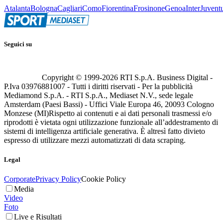
Atalanta
Bologna
Cagliari
Como
Fiorentina
Frosinone
Genoa
Inter
Juvent
Seguici su
Copyright © 1999-
2026
RTI S.p.A. Business Digital -
P.Iva 03976881007 - Tutti i diritti riservati - Per la pubblicità
Mediamond S.p.A. - RTI S.p.A., Mediaset N.V., sede legale
Amsterdam (Paesi Bassi) - Uffici Viale Europa 46, 20093 Cologno
Monzese (MI)
Rispetto ai contenuti e ai dati personali trasmessi e/o
riprodotti è vietata ogni utilizzazione funzionale all’addestramento di
sistemi di intelligenza artificiale generativa. È altresì fatto divieto
espresso di utilizzare mezzi automatizzati di data scraping.
Legal
Corporate
Privacy Policy
Cookie Policy
Media
Video
Foto
Live e Risultati