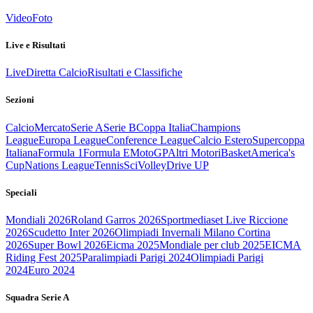
Video
Foto
Live e Risultati
Live
Diretta Calcio
Risultati e Classifiche
Sezioni
Calcio
Mercato
Serie A
Serie B
Coppa Italia
Champions
League
Europa League
Conference League
Calcio Estero
Supercoppa
Italiana
Formula 1
Formula E
MotoGP
Altri Motori
Basket
America's
Cup
Nations League
Tennis
Sci
Volley
Drive UP
Speciali
Mondiali 2026
Roland Garros 2026
Sportmediaset Live Riccione
2026
Scudetto Inter 2026
Olimpiadi Invernali Milano Cortina
2026
Super Bowl 2026
Eicma 2025
Mondiale per club 2025
EICMA
Riding Fest 2025
Paralimpiadi Parigi 2024
Olimpiadi Parigi
2024
Euro 2024
Squadra Serie A