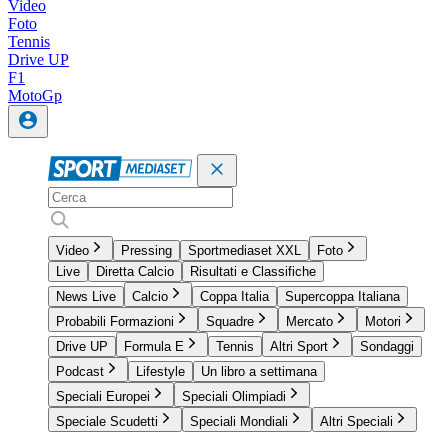
Video
Foto
Tennis
Drive UP
F1
MotoGp
Video
Pressing
Sportmediaset XXL
Foto
Live
Diretta Calcio
Risultati e Classifiche
News Live
Calcio
Coppa Italia
Supercoppa Italiana
Probabili Formazioni
Squadre
Mercato
Motori
Drive UP
Formula E
Tennis
Altri Sport
Sondaggi
Podcast
Lifestyle
Un libro a settimana
Speciali Europei
Speciali Olimpiadi
Speciale Scudetti
Speciali Mondiali
Altri Speciali