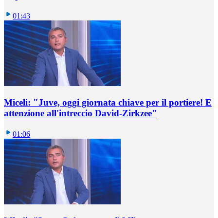
01:43
Miceli: "Juve, oggi giornata chiave per il portiere! E
attenzione all'intreccio David-Zirkzee"
01:06