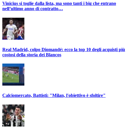
Vinicius si toglie dalla lista, ma sono tanti i big che entrano
nell’ultimo anno di contratto…
Real Madrid, colpo Diomandé: ecco la top 10 degli acquisti più
costosi della storia dei Blancos
Calciomercato, Battisti: "Milan, l'obiettivo è sfoltire"