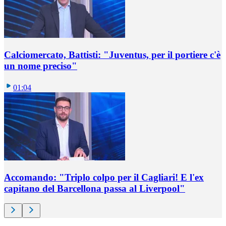
Calciomercato, Battisti: "Juventus, per il portiere c'è
un nome preciso"
01:04
Accomando: "Triplo colpo per il Cagliari! E l'ex
capitano del Barcellona passa al Liverpool"