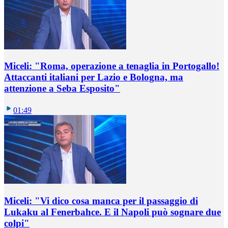
Miceli: "Roma, operazione a tenaglia in Portogallo!
Attaccanti italiani per Lazio e Bologna, ma
attenzione a Seba Esposito"
01:49
Miceli: "Vi dico cosa manca per il passaggio di
Lukaku al Fenerbahce. E il Napoli può sognare due
colpi"