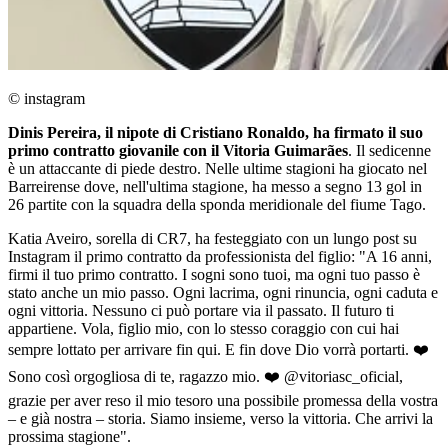
© instagram
Dinis Pereira, il nipote di Cristiano Ronaldo, ha firmato il suo
primo contratto giovanile con il Vitoria Guimarães
. Il sedicenne
è un attaccante di piede destro. Nelle ultime stagioni ha giocato nel
Barreirense dove, nell'ultima stagione, ha messo a segno 13 gol in
26 partite con la squadra della sponda meridionale del fiume Tago.
Katia Aveiro, sorella di CR7, ha festeggiato con un lungo post su
Instagram il primo contratto da professionista del figlio: "A 16 anni,
firmi il tuo primo contratto. I sogni sono tuoi, ma ogni tuo passo è
stato anche un mio passo. Ogni lacrima, ogni rinuncia, ogni caduta e
ogni vittoria. Nessuno ci può portare via il passato. Il futuro ti
appartiene. Vola, figlio mio, con lo stesso coraggio con cui hai
sempre lottato per arrivare fin qui. E fin dove Dio vorrà portarti. ❤️
Sono così orgogliosa di te, ragazzo mio. ❤️ @vitoriasc_oficial,
grazie per aver reso il mio tesoro una possibile promessa della vostra
– e già nostra – storia. Siamo insieme, verso la vittoria. Che arrivi la
prossima stagione".