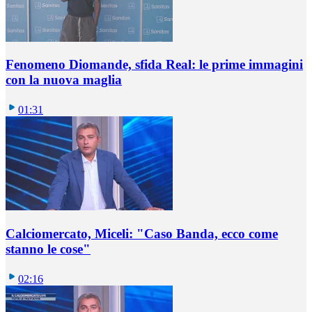
Fenomeno Diomande, sfida Real: le prime immagini
con la nuova maglia
01:31
Calciomercato, Miceli: "Caso Banda, ecco come
stanno le cose"
02:16