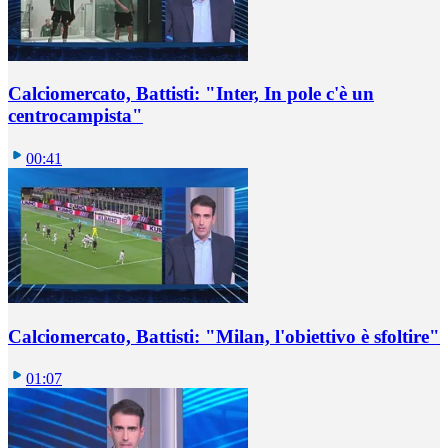
Calciomercato, Battisti: "Inter, In pole c'è un
centrocampista"
00:41
Calciomercato, Battisti: "Milan, l'obiettivo è sfoltire"
01:07