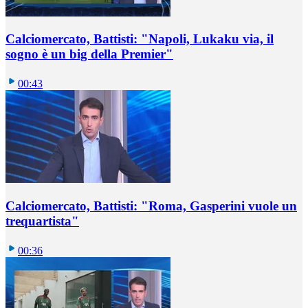
Calciomercato, Battisti: "Napoli, Lukaku via, il
sogno è un big della Premier"
00:43
Calciomercato, Battisti: "Roma, Gasperini vuole un
trequartista"
00:36