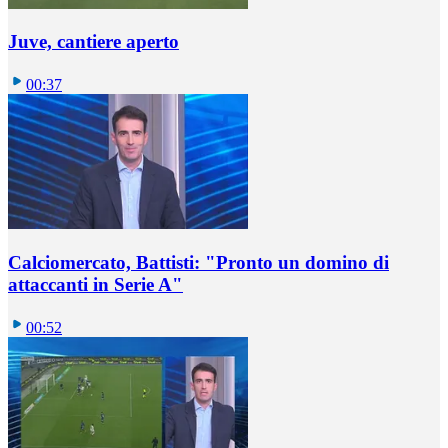
Juve, cantiere aperto
00:37
Calciomercato, Battisti: "Pronto un domino di
attaccanti in Serie A"
00:52