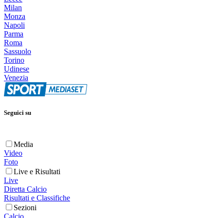
Milan
Monza
Napoli
Parma
Roma
Sassuolo
Torino
Udinese
Venezia
Seguici su
Media
Video
Foto
Live e Risultati
Live
Diretta Calcio
Risultati e Classifiche
Sezioni
Calcio