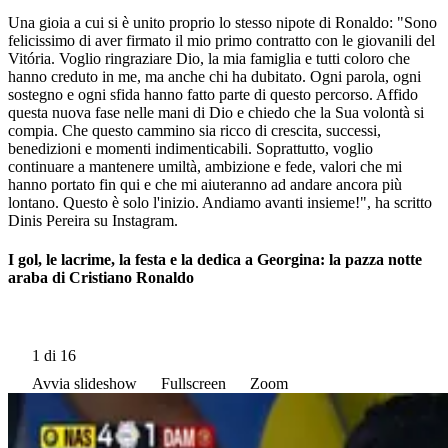
Una gioia a cui si è unito proprio lo stesso nipote di Ronaldo: "Sono
felicissimo di aver firmato il mio primo contratto con le giovanili del
Vitória. Voglio ringraziare Dio, la mia famiglia e tutti coloro che
hanno creduto in me, ma anche chi ha dubitato. Ogni parola, ogni
sostegno e ogni sfida hanno fatto parte di questo percorso. Affido
questa nuova fase nelle mani di Dio e chiedo che la Sua volontà si
compia. Che questo cammino sia ricco di crescita, successi,
benedizioni e momenti indimenticabili. Soprattutto, voglio
continuare a mantenere umiltà, ambizione e fede, valori che mi
hanno portato fin qui e che mi aiuteranno ad andare ancora più
lontano. Questo è solo l'inizio. Andiamo avanti insieme!", ha scritto
Dinis Pereira su Instagram.
I gol, le lacrime, la festa e la dedica a Georgina: la pazza notte
araba di Cristiano Ronaldo
1
di 16
Avvia slideshow
Fullscreen
Zoom