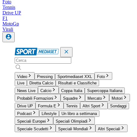
Foto
Tennis
Drive UP
F1
MotoGp
Virali
Video
Pressing
Sportmediaset XXL
Foto
Live
Diretta Calcio
Risultati e Classifiche
News Live
Calcio
Coppa Italia
Supercoppa Italiana
Probabili Formazioni
Squadre
Mercato
Motori
Drive UP
Formula E
Tennis
Altri Sport
Sondaggi
Podcast
Lifestyle
Un libro a settimana
Speciali Europei
Speciali Olimpiadi
Speciale Scudetti
Speciali Mondiali
Altri Speciali