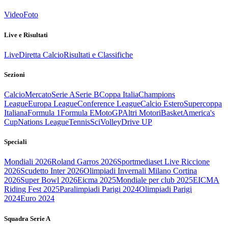
Video
Foto
Live e Risultati
Live
Diretta Calcio
Risultati e Classifiche
Sezioni
Calcio
Mercato
Serie A
Serie B
Coppa Italia
Champions
League
Europa League
Conference League
Calcio Estero
Supercoppa
Italiana
Formula 1
Formula E
MotoGP
Altri Motori
Basket
America's
Cup
Nations League
Tennis
Sci
Volley
Drive UP
Speciali
Mondiali 2026
Roland Garros 2026
Sportmediaset Live Riccione
2026
Scudetto Inter 2026
Olimpiadi Invernali Milano Cortina
2026
Super Bowl 2026
Eicma 2025
Mondiale per club 2025
EICMA
Riding Fest 2025
Paralimpiadi Parigi 2024
Olimpiadi Parigi
2024
Euro 2024
Squadra Serie A