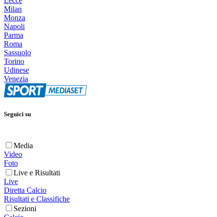
Lecce
Milan
Monza
Napoli
Parma
Roma
Sassuolo
Torino
Udinese
Venezia
Seguici su
Media
Video
Foto
Live e Risultati
Live
Diretta Calcio
Risultati e Classifiche
Sezioni