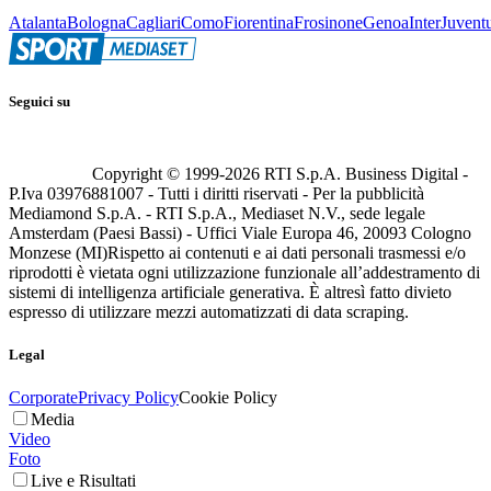
Atalanta
Bologna
Cagliari
Como
Fiorentina
Frosinone
Genoa
Inter
Juvent
Seguici su
Copyright © 1999-
2026
RTI S.p.A. Business Digital -
P.Iva 03976881007 - Tutti i diritti riservati - Per la pubblicità
Mediamond S.p.A. - RTI S.p.A., Mediaset N.V., sede legale
Amsterdam (Paesi Bassi) - Uffici Viale Europa 46, 20093 Cologno
Monzese (MI)
Rispetto ai contenuti e ai dati personali trasmessi e/o
riprodotti è vietata ogni utilizzazione funzionale all’addestramento di
sistemi di intelligenza artificiale generativa. È altresì fatto divieto
espresso di utilizzare mezzi automatizzati di data scraping.
Legal
Corporate
Privacy Policy
Cookie Policy
Media
Video
Foto
Live e Risultati