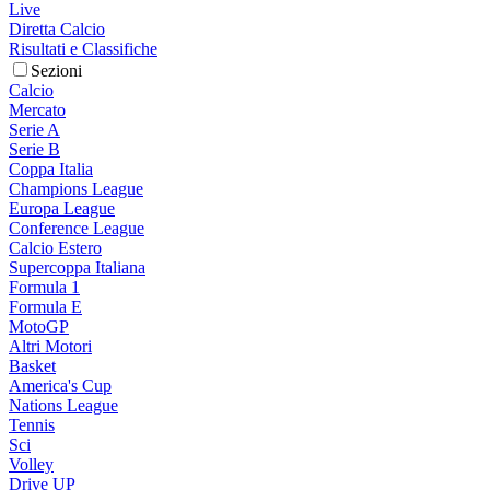
Live
Diretta Calcio
Risultati e Classifiche
Sezioni
Calcio
Mercato
Serie A
Serie B
Coppa Italia
Champions League
Europa League
Conference League
Calcio Estero
Supercoppa Italiana
Formula 1
Formula E
MotoGP
Altri Motori
Basket
America's Cup
Nations League
Tennis
Sci
Volley
Drive UP