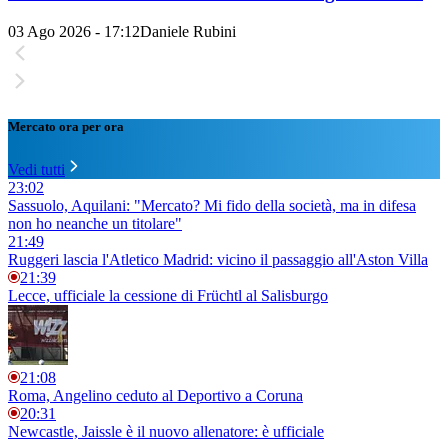
03 Ago 2026 - 17:12
Daniele Rubini
Mercato ora per ora
Vedi tutti
23:02
Sassuolo, Aquilani: "Mercato? Mi fido della società, ma in difesa
non ho neanche un titolare"
21:49
Ruggeri lascia l'Atletico Madrid: vicino il passaggio all'Aston Villa
21:39
Lecce, ufficiale la cessione di Früchtl al Salisburgo
21:08
Roma, Angelino ceduto al Deportivo a Coruna
20:31
Newcastle, Jaissle è il nuovo allenatore: è ufficiale