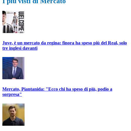
I più visti di Mercato
Juve, è un mercato da regina: finora ha speso più del Real, solo
tre inglesi davanti
Mercato, Piantanida: "Ecco chi ha speso di più, podio a
sorpresa"