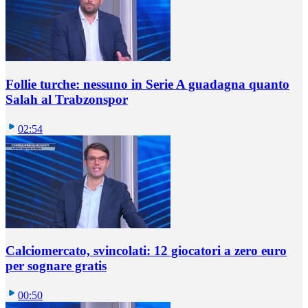
Follie turche: nessuno in Serie A guadagna quanto
Salah al Trabzonspor
02:54
Calciomercato, svincolati: 12 giocatori a zero euro
per sognare gratis
00:50