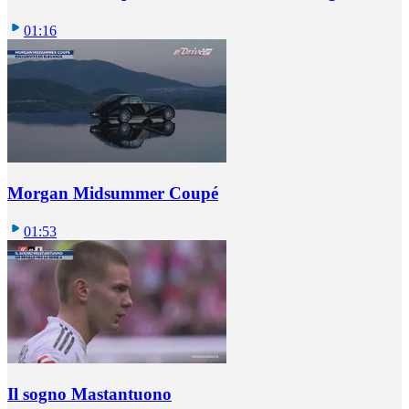
01:16
Morgan Midsummer Coupé
01:53
Il sogno Mastantuono