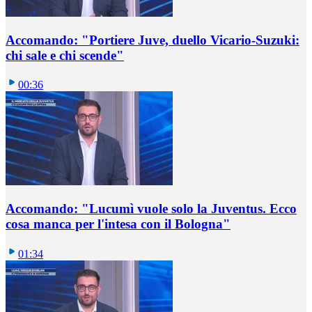
Accomando: "Portiere Juve, duello Vicario-Suzuki:
chi sale e chi scende"
00:36
Accomando: "Lucumì vuole solo la Juventus. Ecco
cosa manca per l'intesa con il Bologna"
01:34