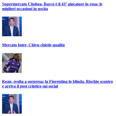
Supermercato Chelsea, Barco è il 43° giocatore in rosa: le
migliori occasioni in uscita
Mercato Inter, Chivu chiede qualità
Kean, svolta a sorpresa: la Fiorentina lo blinda. Rischio scontro
e arriva il post criptico sui social