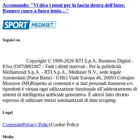
Accomando: "Vi dico i nomi per la fascia destra dell'Inter.
Romero cuoce a fuoco lento…"
Seguici su
Copyright © 1999-
2026
RTI S.p.A. Business Digital -
P.Iva 03976881007 - Tutti i diritti riservati - Per la pubblicità
Mediamond S.p.A. - RTI S.p.A., Mediaset N.V., sede legale
Amsterdam (Paesi Bassi) - Uffici Viale Europa 46, 20093 Cologno
Monzese (MI)
Rispetto ai contenuti e ai dati personali trasmessi e/o
riprodotti è vietata ogni utilizzazione funzionale all’addestramento di
sistemi di intelligenza artificiale generativa. È altresì fatto divieto
espresso di utilizzare mezzi automatizzati di data scraping.
Legal
Corporate
Privacy Policy
Cookie Policy
Media