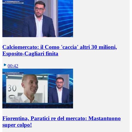
Calciomercato: il Como 'caccia' altri 30 milioni,
Esposito-Cagliari finita
00:42
Fiorentina, Paratici re del mercato: Mastantuono
super colpo!