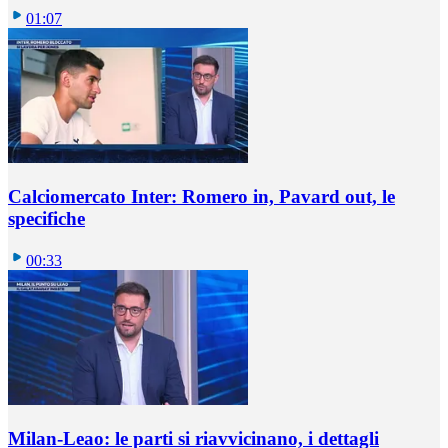
01:07
Calciomercato Inter: Romero in, Pavard out, le
specifiche
00:33
Milan-Leao: le parti si riavvicinano, i dettagli