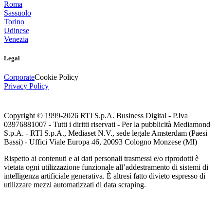
Roma
Sassuolo
Torino
Udinese
Venezia
Legal
Corporate
Cookie Policy
Privacy Policy
Copyright © 1999-
2026
RTI S.p.A. Business Digital - P.Iva
03976881007 - Tutti i diritti riservati - Per la pubblicità Mediamond
S.p.A. - RTI S.p.A., Mediaset N.V., sede legale Amsterdam (Paesi
Bassi) - Uffici Viale Europa 46, 20093 Cologno Monzese (MI)
Rispetto ai contenuti e ai dati personali trasmessi e/o riprodotti è
vietata ogni utilizzazione funzionale all’addestramento di sistemi di
intelligenza artificiale generativa. È altresì fatto divieto espresso di
utilizzare mezzi automatizzati di data scraping.