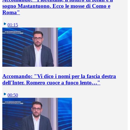
sogno Mastantuono. Ecco le mosse di Como e
Roma"
01:15
Accomando: "Vi dico i nomi per la fascia destra
dell'Inter. Romero cuoce a fuoco lento…"
00:50