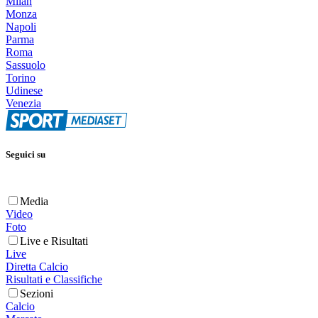
Milan
Monza
Napoli
Parma
Roma
Sassuolo
Torino
Udinese
Venezia
Seguici su
Media
Video
Foto
Live e Risultati
Live
Diretta Calcio
Risultati e Classifiche
Sezioni
Calcio