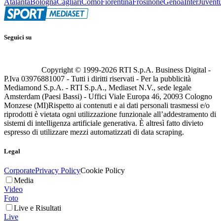
Atalanta
Bologna
Cagliari
Como
Fiorentina
Frosinone
Genoa
Inter
Juvent
Seguici su
Copyright © 1999-
2026
RTI S.p.A. Business Digital -
P.Iva 03976881007 - Tutti i diritti riservati - Per la pubblicità
Mediamond S.p.A. - RTI S.p.A., Mediaset N.V., sede legale
Amsterdam (Paesi Bassi) - Uffici Viale Europa 46, 20093 Cologno
Monzese (MI)
Rispetto ai contenuti e ai dati personali trasmessi e/o
riprodotti è vietata ogni utilizzazione funzionale all’addestramento di
sistemi di intelligenza artificiale generativa. È altresì fatto divieto
espresso di utilizzare mezzi automatizzati di data scraping.
Legal
Corporate
Privacy Policy
Cookie Policy
Media
Video
Foto
Live e Risultati
Live