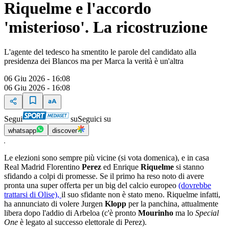
Riquelme e l'accordo
'misterioso'. La ricostruzione
L'agente del tedesco ha smentito le parole del candidato alla
presidenza dei Blancos ma per Marca la verità è un'altra
06 Giu 2026 - 16:08
06 Giu 2026 - 16:08
Segui
su
Seguici su
whatsapp
discover
Le elezioni sono sempre più vicine (si vota domenica), e in casa
Real Madrid Florentino
Perez
ed Enrique
Riquelme
si stanno
sfidando a colpi di promesse. Se il primo ha reso noto di avere
pronta una super offerta per un big del calcio europeo
(dovrebbe
trattarsi di Olise),
il suo sfidante non è stato meno. Riquelme infatti,
ha annunciato di volere Jurgen
Klopp
per la panchina, attualmente
libera dopo l'addio di Arbeloa (c'è pronto
Mourinho
ma lo
Special
One
è legato al successo elettorale di Perez).