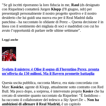
"Se gli iscritti riporranno la loro fiducia in me,
Raul
(ds designato
con Riquelme) contatterà Jurgen
Klopp
(l'8 giugno, ndr) per
presentargli personalmente il nostro progetto sportivo e il nostro
desiderio che lui guidi una nuova era per il Real Madrid dalla
panchina - ha raccontato lo sfidante di Perez -. Questa decisione è in
linea con il sentimento dei migliaia di soci e madridisti con cui ho
avuto l’opportunità di parlare nelle ultime settimane".
Leggi anche
Svelato il mistero: è Olise il sogno di Florentino Perez, pronta
un'offerta da 150 milioni. Ma il Bayern promette battaglia
Questa uscita pubblica, racconta
Marca
, era stata concordata con
Marc
Kosicke
, agente di Klopp, attualmente sotto contratto con Red
Bull. Ma poco dopo, a sorpresa, è intervenuto proprio
Kosice
che ha
cercato di smentire quanto raccontato da Riquelme: "È fastidioso -
ha racconto il collaboratore del tedesco a
Sky Sport De
-.
Non ha
ambizioni di allenare il Real Madrid,
è un capitolo