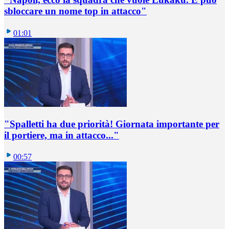
sbloccare un nome top in attacco"
01:01
"Spalletti ha due priorità! Giornata importante per
il portiere, ma in attacco..."
00:57