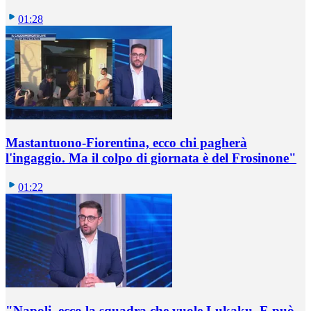
01:28
Mastantuono-Fiorentina, ecco chi pagherà
l'ingaggio. Ma il colpo di giornata è del Frosinone"
01:22
"Napoli, ecco la squadra che vuole Lukaku. E può