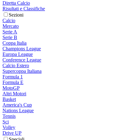
Diretta Calcio
Risultati e Classifiche
Sezioni
Calcio
Mercato
Serie A
Serie B
Coppa Italia
Champions League
Europa League
Conference League
Calcio Estero
Supercoppa Italiana
Formula 1
Formula E
MotoGP
Altri Motori
Basket
America's Cup
Nations League
Tennis
Sci
Volley
Drive UP
Speciali