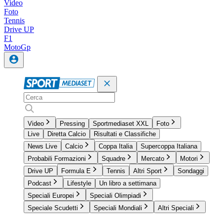
Video
Foto
Tennis
Drive UP
F1
MotoGp
Video
Pressing
Sportmediaset XXL
Foto
Live
Diretta Calcio
Risultati e Classifiche
News Live
Calcio
Coppa Italia
Supercoppa Italiana
Probabili Formazioni
Squadre
Mercato
Motori
Drive UP
Formula E
Tennis
Altri Sport
Sondaggi
Podcast
Lifestyle
Un libro a settimana
Speciali Europei
Speciali Olimpiadi
Speciale Scudetti
Speciali Mondiali
Altri Speciali