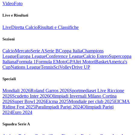
Video
Foto
Live e Risultati
Live
Diretta Calcio
Risultati e Classifiche
Sezioni
Calcio
Mercato
Serie A
Serie B
Coppa Italia
Champions
League
Europa League
Conference League
Calcio Estero
Supercoppa
Italiana
Formula 1
Formula E
MotoGP
Altri Motori
Basket
America's
Cup
Nations League
Tennis
Sci
Volley
Drive UP
Speciali
Mondiali 2026
Roland Garros 2026
Sportmediaset Live Riccione
2026
Scudetto Inter 2026
Olimpiadi Invernali Milano Cortina
2026
Super Bowl 2026
Eicma 2025
Mondiale per club 2025
EICMA
Riding Fest 2025
Paralimpiadi Parigi 2024
Olimpiadi Parigi
2024
Euro 2024
Squadra Serie A