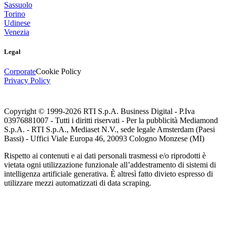
Sassuolo
Torino
Udinese
Venezia
Legal
Corporate
Cookie Policy
Privacy Policy
Copyright © 1999-
2026
RTI S.p.A. Business Digital - P.Iva
03976881007 - Tutti i diritti riservati - Per la pubblicità Mediamond
S.p.A. - RTI S.p.A., Mediaset N.V., sede legale Amsterdam (Paesi
Bassi) - Uffici Viale Europa 46, 20093 Cologno Monzese (MI)
Rispetto ai contenuti e ai dati personali trasmessi e/o riprodotti è
vietata ogni utilizzazione funzionale all’addestramento di sistemi di
intelligenza artificiale generativa. È altresì fatto divieto espresso di
utilizzare mezzi automatizzati di data scraping.