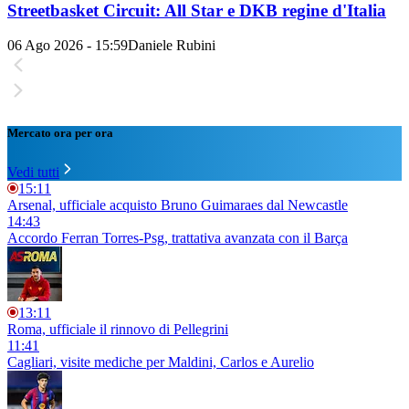
Streetbasket Circuit: All Star e DKB regine d'Italia
06 Ago 2026 - 15:59
Daniele Rubini
Mercato ora per ora
Vedi tutti
15:11
Arsenal, ufficiale acquisto Bruno Guimaraes dal Newcastle
14:43
Accordo Ferran Torres-Psg, trattativa avanzata con il Barça
13:11
Roma, ufficiale il rinnovo di Pellegrini
11:41
Cagliari, visite mediche per Maldini, Carlos e Aurelio