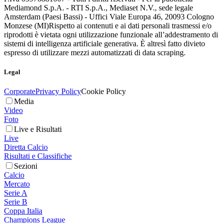
Mediamond S.p.A. - RTI S.p.A., Mediaset N.V., sede legale
Amsterdam (Paesi Bassi) - Uffici Viale Europa 46, 20093 Cologno
Monzese (MI)
Rispetto ai contenuti e ai dati personali trasmessi e/o
riprodotti è vietata ogni utilizzazione funzionale all’addestramento di
sistemi di intelligenza artificiale generativa. È altresì fatto divieto
espresso di utilizzare mezzi automatizzati di data scraping.
Legal
Corporate
Privacy Policy
Cookie Policy
Media
Video
Foto
Live e Risultati
Live
Diretta Calcio
Risultati e Classifiche
Sezioni
Calcio
Mercato
Serie A
Serie B
Coppa Italia
Champions League