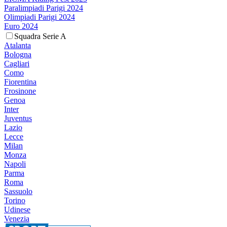
Paralimpiadi Parigi 2024
Olimpiadi Parigi 2024
Euro 2024
Squadra Serie A
Atalanta
Bologna
Cagliari
Como
Fiorentina
Frosinone
Genoa
Inter
Juventus
Lazio
Lecce
Milan
Monza
Napoli
Parma
Roma
Sassuolo
Torino
Udinese
Venezia