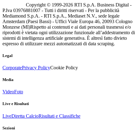
Copyright © 1999-
2026
RTI S.p.A. Business Digital -
P.Iva 03976881007 - Tutti i diritti riservati - Per la pubblicità
Mediamond S.p.A. - RTI S.p.A., Mediaset N.V., sede legale
Amsterdam (Paesi Bassi) - Uffici Viale Europa 46, 20093 Cologno
Monzese (MI)
Rispetto ai contenuti e ai dati personali trasmessi e/o
riprodotti è vietata ogni utilizzazione funzionale all’addestramento di
sistemi di intelligenza artificiale generativa. È altresì fatto divieto
espresso di utilizzare mezzi automatizzati di data scraping.
Legal
Corporate
Privacy Policy
Cookie Policy
Media
Video
Foto
Live e Risultati
Live
Diretta Calcio
Risultati e Classifiche
Sezioni