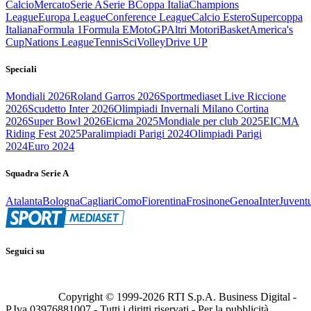
Calcio
Mercato
Serie A
Serie B
Coppa Italia
Champions
League
Europa League
Conference League
Calcio Estero
Supercoppa
Italiana
Formula 1
Formula E
MotoGP
Altri Motori
Basket
America's
Cup
Nations League
Tennis
Sci
Volley
Drive UP
Speciali
Mondiali 2026
Roland Garros 2026
Sportmediaset Live Riccione
2026
Scudetto Inter 2026
Olimpiadi Invernali Milano Cortina
2026
Super Bowl 2026
Eicma 2025
Mondiale per club 2025
EICMA
Riding Fest 2025
Paralimpiadi Parigi 2024
Olimpiadi Parigi
2024
Euro 2024
Squadra Serie A
Atalanta
Bologna
Cagliari
Como
Fiorentina
Frosinone
Genoa
Inter
Juvent
Seguici su
Copyright © 1999-
2026
RTI S.p.A. Business Digital -
P.Iva 03976881007 - Tutti i diritti riservati - Per la pubblicità