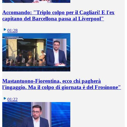
Accomando: "Triplo colpo per il Cagliari! E l'ex
capitano del Barcellona passa al Liverpool"
01:28
Mastantuono-Fiorentina, ecco chi pagherà
l'ingaggio. Ma il colpo di giornata è del Frosinone"
01:22