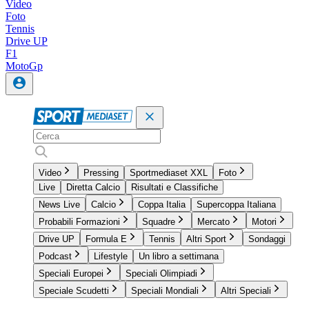
Video
Foto
Tennis
Drive UP
F1
MotoGp
Video
Pressing
Sportmediaset XXL
Foto
Live
Diretta Calcio
Risultati e Classifiche
News Live
Calcio
Coppa Italia
Supercoppa Italiana
Probabili Formazioni
Squadre
Mercato
Motori
Drive UP
Formula E
Tennis
Altri Sport
Sondaggi
Podcast
Lifestyle
Un libro a settimana
Speciali Europei
Speciali Olimpiadi
Speciale Scudetti
Speciali Mondiali
Altri Speciali