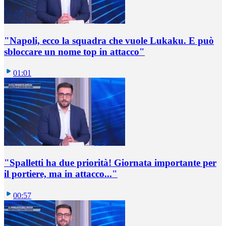
"Napoli, ecco la squadra che vuole Lukaku. E può
sbloccare un nome top in attacco"
01:01
"Spalletti ha due priorità! Giornata importante per
il portiere, ma in attacco..."
00:57