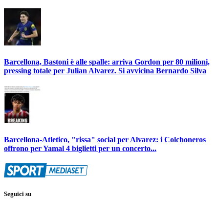
Barcellona, Bastoni è alle spalle: arriva Gordon per 80 milioni,
pressing totale per Julian Alvarez. Si avvicina Bernardo Silva
Barcellona-Atletico, "rissa" social per Alvarez: i Colchoneros
offrono per Yamal 4 biglietti per un concerto...
Seguici su