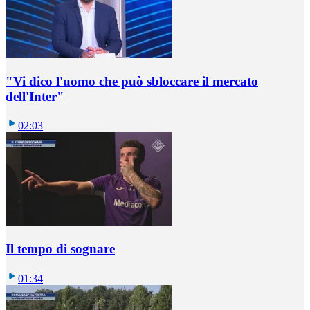
"Vi dico l'uomo che può sbloccare il mercato
dell'Inter"
02:03
Il tempo di sognare
01:34