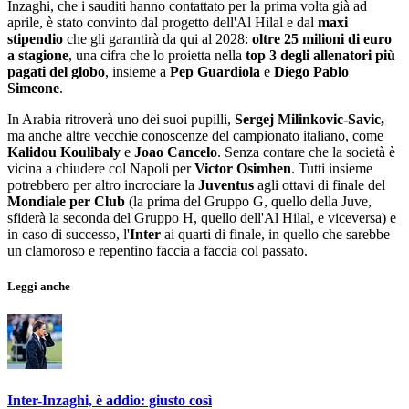
Inzaghi, che i sauditi hanno contattato per la prima volta già ad
aprile, è stato convinto dal progetto dell'Al Hilal e dal
maxi
stipendio
che gli garantirà da qui al 2028:
oltre 25 milioni di euro
a stagione
, una cifra che lo proietta nella
top 3 degli allenatori più
pagati del globo
, insieme a
Pep Guardiola
e
Diego Pablo
Simeone
.
In Arabia ritroverà uno dei suoi pupilli,
Sergej Milinkovic-Savic,
ma anche altre vecchie conoscenze del campionato italiano, come
Kalidou Koulibaly
e
Joao Cancelo
. Senza contare che la società è
vicina a chiudere col Napoli per
Victor Osimhen
. Tutti insieme
potrebbero per altro incrociare la
Juventus
agli ottavi di finale del
Mondiale per Club
(la prima del Gruppo G, quello della Juve,
sfiderà la seconda del Gruppo H, quello dell'Al Hilal, e viceversa) e
in caso di successo, l'
Inter
ai quarti di finale, in quello che sarebbe
un clamoroso e repentino faccia a faccia col passato.
Leggi anche
Inter-Inzaghi, è addio: giusto così