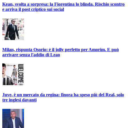
Kean, svolta a sorpresa: la Fiorentina lo blinda. Rischio scontro
e arriva il post criptico sui social
Milan, rispunta Osorio: è il jolly perfetto per Amorim. E può
arrivare senza l'addio di Leao
Juve, è un mercato da regina: finora ha speso più del Real, solo
tre inglesi davanti