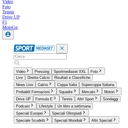
Video
Foto
Tennis
Drive UP
F1
MotoGp
Video
Pressing
Sportmediaset XXL
Foto
Live
Diretta Calcio
Risultati e Classifiche
News Live
Calcio
Coppa Italia
Supercoppa Italiana
Probabili Formazioni
Squadre
Mercato
Motori
Drive UP
Formula E
Tennis
Altri Sport
Sondaggi
Podcast
Lifestyle
Un libro a settimana
Speciali Europei
Speciali Olimpiadi
Speciale Scudetti
Speciali Mondiali
Altri Speciali