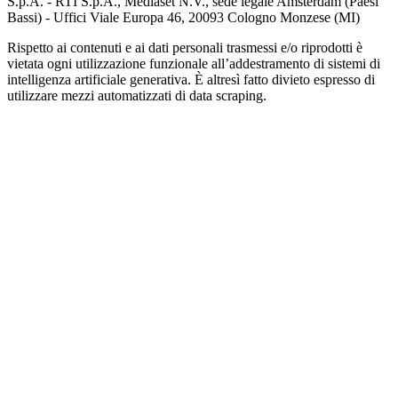
S.p.A. - RTI S.p.A., Mediaset N.V., sede legale Amsterdam (Paesi
Bassi) - Uffici Viale Europa 46, 20093 Cologno Monzese (MI)
Rispetto ai contenuti e ai dati personali trasmessi e/o riprodotti è
vietata ogni utilizzazione funzionale all’addestramento di sistemi di
intelligenza artificiale generativa. È altresì fatto divieto espresso di
utilizzare mezzi automatizzati di data scraping.