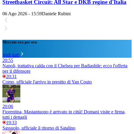
Streetbasket Circuit: All Star e DKB regine d'Italia
06 Ago 2026 - 15:59
Daniele Rubini
Mercato ora per ora
Vedi tutti
20:55
Napoli, trattativa calda con il Chelsea per Badiashile: ecco l'offerta
per il difensore
20:31
Como, ufficiale l'arrivo in prestito di Yan Couto
20:06
Fiorentina, Mastantuono è arrivato in città! Domani visite e firma,
tutti i dettagli
19:33
Sassuolo, ufficiale il ritorno di Satalino