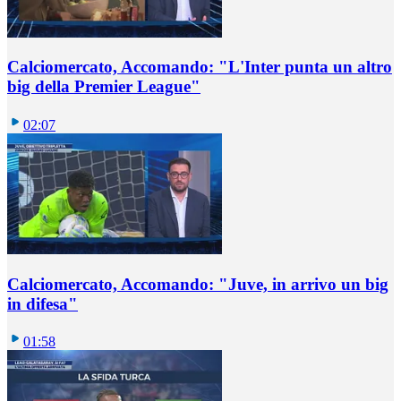
Calciomercato, Accomando: "L'Inter punta un altro
big della Premier League"
02:07
Calciomercato, Accomando: "Juve, in arrivo un big
in difesa"
01:58