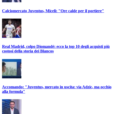
Calciomercato Juventus, Miceli: "Ore calde per il portiere"
Real Madrid, colpo Diomandé: ecco la top 10 degli acquisti più
costosi della storia dei Blancos
Accomando: "Juventus, mercato in uscita: via Adzic, ma occhio
alla formula"