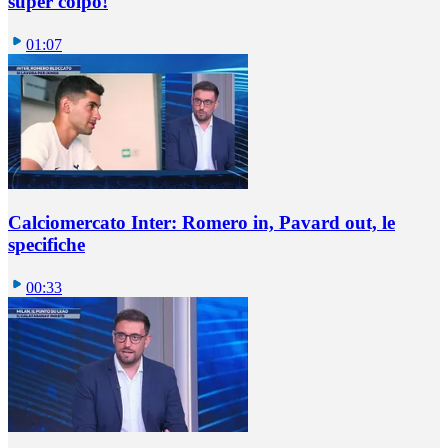
super colpo!
01:07
Calciomercato Inter: Romero in, Pavard out, le
specifiche
00:33