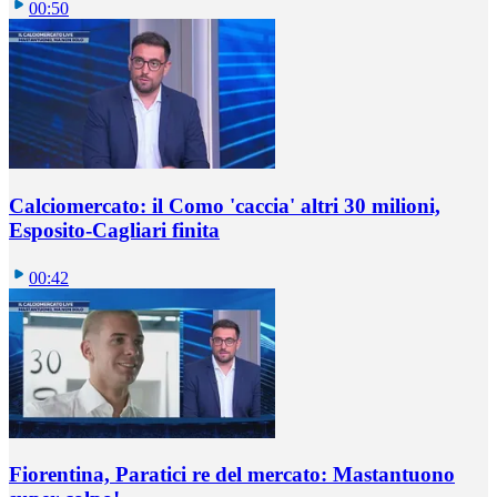
00:50
Calciomercato: il Como 'caccia' altri 30 milioni,
Esposito-Cagliari finita
00:42
Fiorentina, Paratici re del mercato: Mastantuono