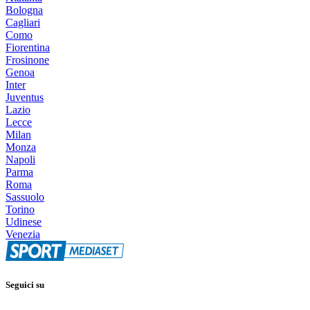
Bologna
Cagliari
Como
Fiorentina
Frosinone
Genoa
Inter
Juventus
Lazio
Lecce
Milan
Monza
Napoli
Parma
Roma
Sassuolo
Torino
Udinese
Venezia
Seguici su