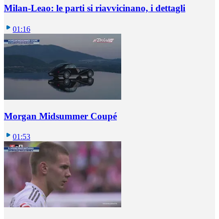
Milan-Leao: le parti si riavvicinano, i dettagli
01:16
Morgan Midsummer Coupé
01:53