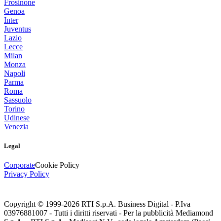
Frosinone
Genoa
Inter
Juventus
Lazio
Lecce
Milan
Monza
Napoli
Parma
Roma
Sassuolo
Torino
Udinese
Venezia
Legal
Corporate
Cookie Policy
Privacy Policy
Copyright © 1999-
2026
RTI S.p.A. Business Digital - P.Iva
03976881007 - Tutti i diritti riservati - Per la pubblicità Mediamond