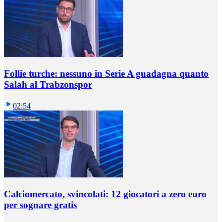
Follie turche: nessuno in Serie A guadagna quanto
Salah al Trabzonspor
02:54
Calciomercato, svincolati: 12 giocatori a zero euro
per sognare gratis