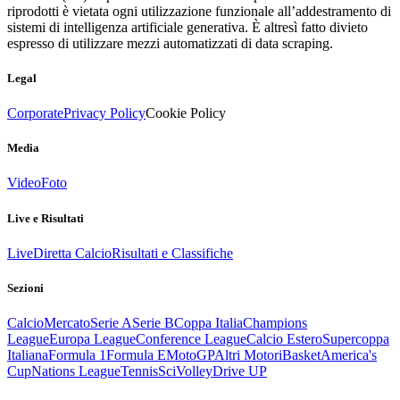
riprodotti è vietata ogni utilizzazione funzionale all’addestramento di
sistemi di intelligenza artificiale generativa. È altresì fatto divieto
espresso di utilizzare mezzi automatizzati di data scraping.
Legal
Corporate
Privacy Policy
Cookie Policy
Media
Video
Foto
Live e Risultati
Live
Diretta Calcio
Risultati e Classifiche
Sezioni
Calcio
Mercato
Serie A
Serie B
Coppa Italia
Champions
League
Europa League
Conference League
Calcio Estero
Supercoppa
Italiana
Formula 1
Formula E
MotoGP
Altri Motori
Basket
America's
Cup
Nations League
Tennis
Sci
Volley
Drive UP