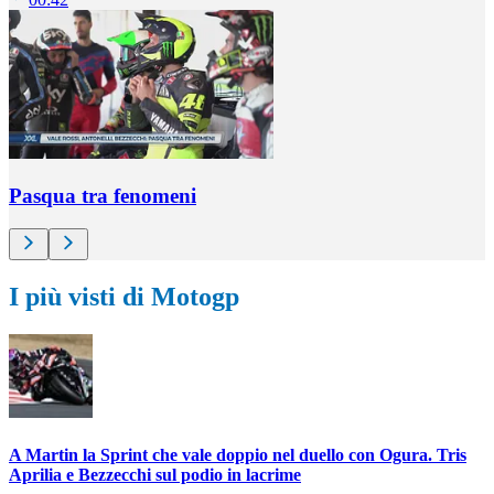
Pasqua tra fenomeni
I più visti di Motogp
A Martin la Sprint che vale doppio nel duello con Ogura. Tris
Aprilia e Bezzecchi sul podio in lacrime