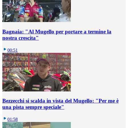
Bagnaia: "Al Mugello per portare a termine la
nostra crescita"
00:51
Bezzecchi si scalda in vista del Mugello: "Per me è
una pista sempre speciale"
01:58