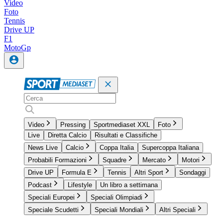
Video
Foto
Tennis
Drive UP
F1
MotoGp
Video
Pressing
Sportmediaset XXL
Foto
Live
Diretta Calcio
Risultati e Classifiche
News Live
Calcio
Coppa Italia
Supercoppa Italiana
Probabili Formazioni
Squadre
Mercato
Motori
Drive UP
Formula E
Tennis
Altri Sport
Sondaggi
Podcast
Lifestyle
Un libro a settimana
Speciali Europei
Speciali Olimpiadi
Speciale Scudetti
Speciali Mondiali
Altri Speciali