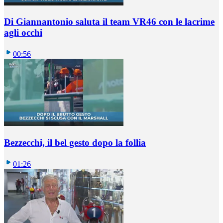
Di Giannantonio saluta il team VR46 con le lacrime
agli occhi
00:56
Bezzecchi, il bel gesto dopo la follia
01:26