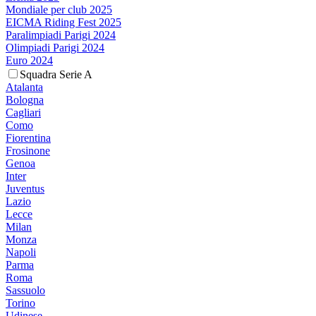
Mondiale per club 2025
EICMA Riding Fest 2025
Paralimpiadi Parigi 2024
Olimpiadi Parigi 2024
Euro 2024
Squadra Serie A
Atalanta
Bologna
Cagliari
Como
Fiorentina
Frosinone
Genoa
Inter
Juventus
Lazio
Lecce
Milan
Monza
Napoli
Parma
Roma
Sassuolo
Torino
Udinese