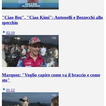
"Ciao Bez", "Ciao Kimi": Antonelli e Bezzecchi allo
specchio
02:19
Marquez: "Voglio capire come va il braccio e come
sto"
01:12