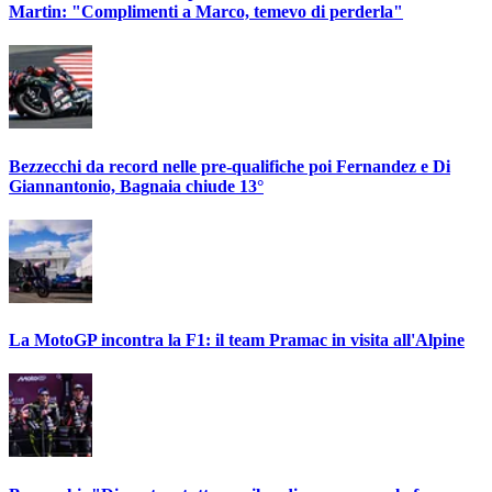
Martin: "Complimenti a Marco, temevo di perderla"
Bezzecchi da record nelle pre-qualifiche poi Fernandez e Di
Giannantonio, Bagnaia chiude 13°
La MotoGP incontra la F1: il team Pramac in visita all'Alpine