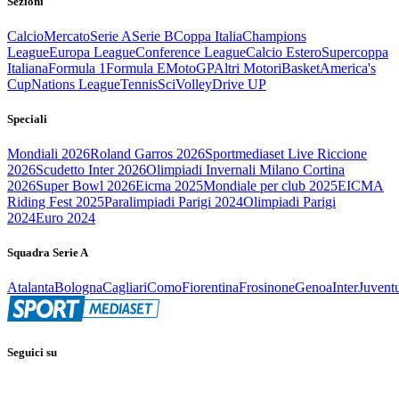
Sezioni
Calcio
Mercato
Serie A
Serie B
Coppa Italia
Champions
League
Europa League
Conference League
Calcio Estero
Supercoppa
Italiana
Formula 1
Formula E
MotoGP
Altri Motori
Basket
America's
Cup
Nations League
Tennis
Sci
Volley
Drive UP
Speciali
Mondiali 2026
Roland Garros 2026
Sportmediaset Live Riccione
2026
Scudetto Inter 2026
Olimpiadi Invernali Milano Cortina
2026
Super Bowl 2026
Eicma 2025
Mondiale per club 2025
EICMA
Riding Fest 2025
Paralimpiadi Parigi 2024
Olimpiadi Parigi
2024
Euro 2024
Squadra Serie A
Atalanta
Bologna
Cagliari
Como
Fiorentina
Frosinone
Genoa
Inter
Juvent
Seguici su