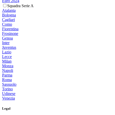
Euro 2024
Squadra Serie A
Atalanta
Bologna
Cagliari
Como
Fiorentina
Frosinone
Genoa
Inter
Juventus
Lazio
Lecce
Milan
Monza
Napoli
Parma
Roma
Sassuolo
Torino
Udinese
Venezia
Legal