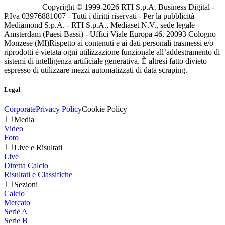
Copyright © 1999-
2026
RTI S.p.A. Business Digital -
P.Iva 03976881007 - Tutti i diritti riservati - Per la pubblicità
Mediamond S.p.A. - RTI S.p.A., Mediaset N.V., sede legale
Amsterdam (Paesi Bassi) - Uffici Viale Europa 46, 20093 Cologno
Monzese (MI)
Rispetto ai contenuti e ai dati personali trasmessi e/o
riprodotti è vietata ogni utilizzazione funzionale all’addestramento di
sistemi di intelligenza artificiale generativa. È altresì fatto divieto
espresso di utilizzare mezzi automatizzati di data scraping.
Legal
Corporate
Privacy Policy
Cookie Policy
Media
Video
Foto
Live e Risultati
Live
Diretta Calcio
Risultati e Classifiche
Sezioni
Calcio
Mercato
Serie A
Serie B