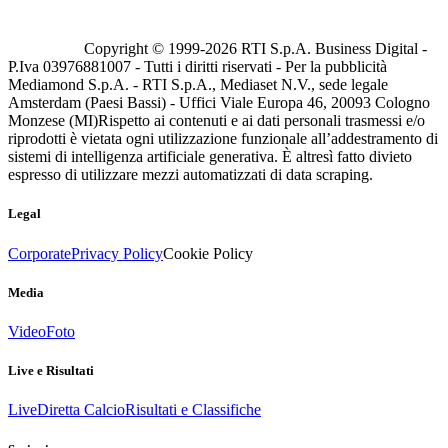
Copyright © 1999-
2026
RTI S.p.A. Business Digital -
P.Iva 03976881007 - Tutti i diritti riservati - Per la pubblicità
Mediamond S.p.A. - RTI S.p.A., Mediaset N.V., sede legale
Amsterdam (Paesi Bassi) - Uffici Viale Europa 46, 20093 Cologno
Monzese (MI)
Rispetto ai contenuti e ai dati personali trasmessi e/o
riprodotti è vietata ogni utilizzazione funzionale all’addestramento di
sistemi di intelligenza artificiale generativa. È altresì fatto divieto
espresso di utilizzare mezzi automatizzati di data scraping.
Legal
Corporate
Privacy Policy
Cookie Policy
Media
Video
Foto
Live e Risultati
Live
Diretta Calcio
Risultati e Classifiche