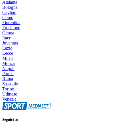
Atalanta
Bologna
Cagliari
Como
Fiorentina
Frosinone
Genoa
Inter
Juventus
Lazio
Lecce
Milan
Monza
Napoli
Parma
Roma
Sassuolo
Torino
Udinese
Venezia
Seguici su