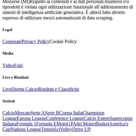
Monzese (MI)
Rispetto ai contenuti e ai dati personali trasmessi e/o
riprodotti è vietata ogni utilizzazione funzionale all’addestramento di
sistemi di intelligenza artificiale generativa. È altresì fatto divieto
espresso di utilizzare mezzi automatizzati di data scraping.
Legal
Corporate
Privacy Policy
Cookie Policy
Media
Video
Foto
Live e Risultati
Live
Diretta Calcio
Risultati e Classifiche
Sezioni
Calcio
Mercato
Serie A
Serie B
Coppa Italia
Champions
League
Europa League
Conference League
Calcio Estero
Supercoppa
Italiana
Formula 1
Formula E
MotoGP
Altri Motori
Basket
America's
Cup
Nations League
Tennis
Sci
Volley
Drive UP