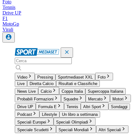
Foto
Tennis
Drive UP
F1
MotoGp
Virali
Video
Pressing
Sportmediaset XXL
Foto
Live
Diretta Calcio
Risultati e Classifiche
News Live
Calcio
Coppa Italia
Supercoppa Italiana
Probabili Formazioni
Squadre
Mercato
Motori
Drive UP
Formula E
Tennis
Altri Sport
Sondaggi
Podcast
Lifestyle
Un libro a settimana
Speciali Europei
Speciali Olimpiadi
Speciale Scudetti
Speciali Mondiali
Altri Speciali