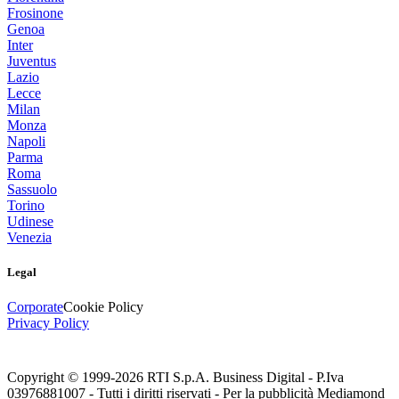
Frosinone
Genoa
Inter
Juventus
Lazio
Lecce
Milan
Monza
Napoli
Parma
Roma
Sassuolo
Torino
Udinese
Venezia
Legal
Corporate
Cookie Policy
Privacy Policy
Copyright © 1999-
2026
RTI S.p.A. Business Digital - P.Iva
03976881007 - Tutti i diritti riservati - Per la pubblicità Mediamond