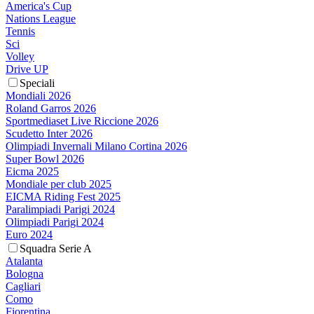
America's Cup
Nations League
Tennis
Sci
Volley
Drive UP
Speciali
Mondiali 2026
Roland Garros 2026
Sportmediaset Live Riccione 2026
Scudetto Inter 2026
Olimpiadi Invernali Milano Cortina 2026
Super Bowl 2026
Eicma 2025
Mondiale per club 2025
EICMA Riding Fest 2025
Paralimpiadi Parigi 2024
Olimpiadi Parigi 2024
Euro 2024
Squadra Serie A
Atalanta
Bologna
Cagliari
Como
Fiorentina