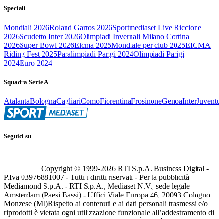
Speciali
Mondiali 2026
Roland Garros 2026
Sportmediaset Live Riccione
2026
Scudetto Inter 2026
Olimpiadi Invernali Milano Cortina
2026
Super Bowl 2026
Eicma 2025
Mondiale per club 2025
EICMA
Riding Fest 2025
Paralimpiadi Parigi 2024
Olimpiadi Parigi
2024
Euro 2024
Squadra Serie A
Atalanta
Bologna
Cagliari
Como
Fiorentina
Frosinone
Genoa
Inter
Juvent
Seguici su
Copyright © 1999-
2026
RTI S.p.A. Business Digital -
P.Iva 03976881007 - Tutti i diritti riservati - Per la pubblicità
Mediamond S.p.A. - RTI S.p.A., Mediaset N.V., sede legale
Amsterdam (Paesi Bassi) - Uffici Viale Europa 46, 20093 Cologno
Monzese (MI)
Rispetto ai contenuti e ai dati personali trasmessi e/o
riprodotti è vietata ogni utilizzazione funzionale all’addestramento di