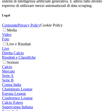
sistemi di intelligenza artificiale generativa. È altresì fatto divieto
espresso di utilizzare mezzi automatizzati di data scraping.
Legal
Corporate
Privacy Policy
Cookie Policy
Media
Video
Foto
Live e Risultati
Live
Diretta Calcio
Risultati e Classifiche
Sezioni
Calcio
Mercato
Serie A
Serie B
Coppa Italia
Champions League
Europa League
Conference League
Calcio Estero
Supercoppa Italiana