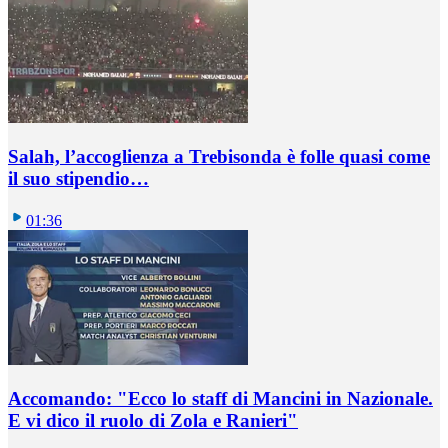
Salah, l’accoglienza a Trebisonda è folle quasi come
il suo stipendio…
01:36
Accomando: "Ecco lo staff di Mancini in Nazionale.
E vi dico il ruolo di Zola e Ranieri"