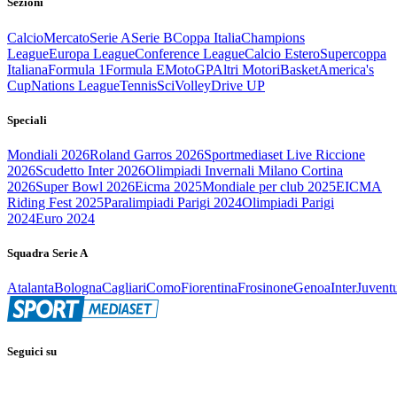
Sezioni
Calcio
Mercato
Serie A
Serie B
Coppa Italia
Champions
League
Europa League
Conference League
Calcio Estero
Supercoppa
Italiana
Formula 1
Formula E
MotoGP
Altri Motori
Basket
America's
Cup
Nations League
Tennis
Sci
Volley
Drive UP
Speciali
Mondiali 2026
Roland Garros 2026
Sportmediaset Live Riccione
2026
Scudetto Inter 2026
Olimpiadi Invernali Milano Cortina
2026
Super Bowl 2026
Eicma 2025
Mondiale per club 2025
EICMA
Riding Fest 2025
Paralimpiadi Parigi 2024
Olimpiadi Parigi
2024
Euro 2024
Squadra Serie A
Atalanta
Bologna
Cagliari
Como
Fiorentina
Frosinone
Genoa
Inter
Juvent
Seguici su