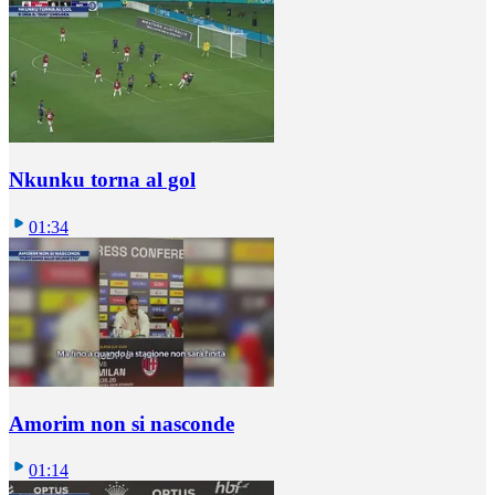
Nkunku torna al gol
01:34
Amorim non si nasconde
01:14