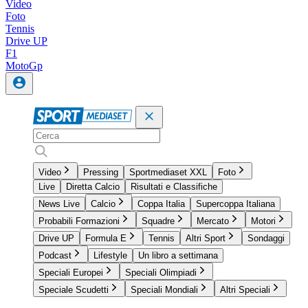
Video
Foto
Tennis
Drive UP
F1
MotoGp
Video
Pressing
Sportmediaset XXL
Foto
Live
Diretta Calcio
Risultati e Classifiche
News Live
Calcio
Coppa Italia
Supercoppa Italiana
Probabili Formazioni
Squadre
Mercato
Motori
Drive UP
Formula E
Tennis
Altri Sport
Sondaggi
Podcast
Lifestyle
Un libro a settimana
Speciali Europei
Speciali Olimpiadi
Speciale Scudetti
Speciali Mondiali
Altri Speciali