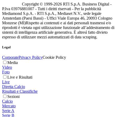
Copyright © 1999-
2026
RTI S.p.A. Business Digital -
P.Iva 03976881007 - Tutti i diritti riservati - Per la pubblicità
Mediamond S.p.A. - RTI S.p.A., Mediaset N.V., sede legale
Amsterdam (Paesi Bassi) - Uffici Viale Europa 46, 20093 Cologno
Monzese (MI)
Rispetto ai contenuti e ai dati personali trasmessi e/o
riprodotti è vietata ogni utilizzazione funzionale all’addestramento di
sistemi di intelligenza artificiale generativa. È altresì fatto divieto
espresso di utilizzare mezzi automatizzati di data scraping.
Legal
Corporate
Privacy Policy
Cookie Policy
Media
Video
Foto
Live e Risultati
Live
Diretta Calcio
Risultati e Classifiche
Sezioni
Calcio
Mercato
Serie A
Serie B