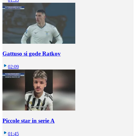
Gattuso si gode Ratkov
02:09
Piccole star in serie A
01:45