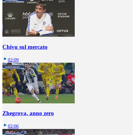
Chivu sul mercato
02:09
Zhegrova, anno zero
02:06