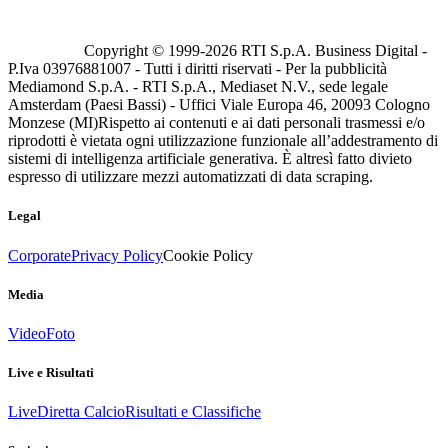
Copyright © 1999-
2026
RTI S.p.A. Business Digital -
P.Iva 03976881007 - Tutti i diritti riservati - Per la pubblicità
Mediamond S.p.A. - RTI S.p.A., Mediaset N.V., sede legale
Amsterdam (Paesi Bassi) - Uffici Viale Europa 46, 20093 Cologno
Monzese (MI)
Rispetto ai contenuti e ai dati personali trasmessi e/o
riprodotti è vietata ogni utilizzazione funzionale all’addestramento di
sistemi di intelligenza artificiale generativa. È altresì fatto divieto
espresso di utilizzare mezzi automatizzati di data scraping.
Legal
Corporate
Privacy Policy
Cookie Policy
Media
Video
Foto
Live e Risultati
Live
Diretta Calcio
Risultati e Classifiche