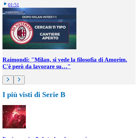
01:51
Raimondi: "Milan, si vede la filosofia di Amorim.
C'è però da lavorare su…"
I più visti di Serie B