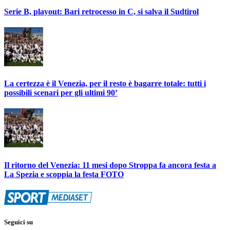
Serie B, playout: Bari retrocesso in C, si salva il Sudtirol
La certezza è il Venezia, per il resto è bagarre totale: tutti i
possibili scenari per gli ultimi 90’
Il ritorno del Venezia: 11 mesi dopo Stroppa fa ancora festa a
La Spezia e scoppia la festa FOTO
Seguici su