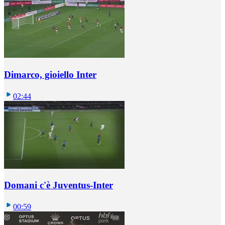
Dimarco, gioiello Inter
02:44
Domani c'è Juventus-Inter
00:59