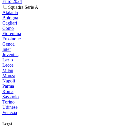
Euro 2024
Squadra Serie A
Atalanta
Bologna
Cagliari
Como
Fiorentina
Frosinone
Genoa
Inter
Juventus
Lazio
Lecce
Milan
Monza
Napoli
Parma
Roma
Sassuolo
Torino
Udinese
Venezia
Legal