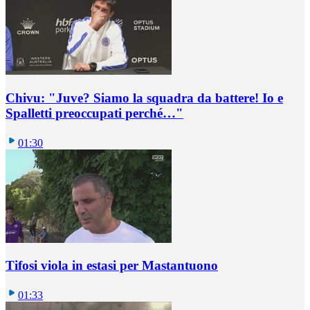
Chivu: "Juve? Siamo la squadra da battere! Io e
Spalletti preoccupati perché…"
01:30
Tifosi viola in estasi per Mastantuono
01:33