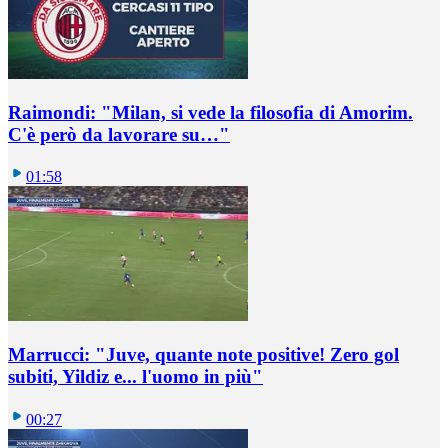
Raimondi: "Milan, si vede la filosofia di Amorim.
C'è però da lavorare su…"
01:58
Marrucci: "Juve, quante note positive! Zero gol
subiti, Yildiz e... l'uomo in più"
00:27