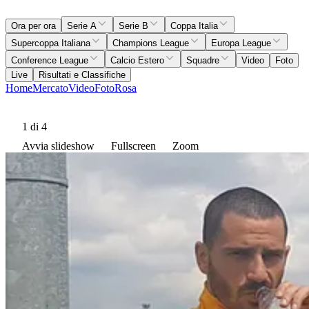
Ora per ora
Serie A
Serie B
Coppa Italia
Supercoppa Italiana
Champions League
Europa League
Conference League
Calcio Estero
Squadre
Video
Foto
Live
Risultati e Classifiche
Home
Mercato
Video
Foto
Rosa
1
di 4
Avvia slideshow
Fullscreen
Zoom