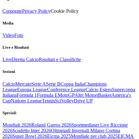
Corporate
Privacy Policy
Cookie Policy
Media
Video
Foto
Live e Risultati
Live
Diretta Calcio
Risultati e Classifiche
Sezioni
Calcio
Mercato
Serie A
Serie B
Coppa Italia
Champions
League
Europa League
Conference League
Calcio Estero
Supercoppa
Italiana
Formula 1
Formula E
MotoGP
Altri Motori
Basket
America's
Cup
Nations League
Tennis
Sci
Volley
Drive UP
Speciali
Mondiali 2026
Roland Garros 2026
Sportmediaset Live Riccione
2026
Scudetto Inter 2026
Olimpiadi Invernali Milano Cortina
2026
Super Bowl 2026
Eicma 2025
Mondiale per club 2025
EICMA