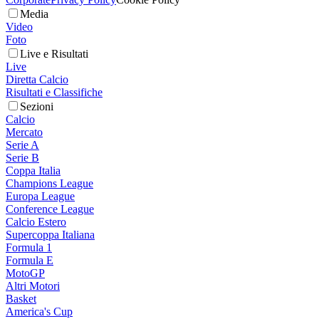
Media
Video
Foto
Live e Risultati
Live
Diretta Calcio
Risultati e Classifiche
Sezioni
Calcio
Mercato
Serie A
Serie B
Coppa Italia
Champions League
Europa League
Conference League
Calcio Estero
Supercoppa Italiana
Formula 1
Formula E
MotoGP
Altri Motori
Basket
America's Cup