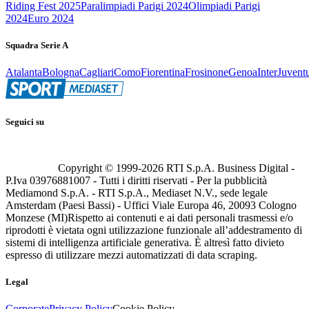
Riding Fest 2025
Paralimpiadi Parigi 2024
Olimpiadi Parigi
2024
Euro 2024
Squadra Serie A
Atalanta
Bologna
Cagliari
Como
Fiorentina
Frosinone
Genoa
Inter
Juvent
Seguici su
Copyright © 1999-
2026
RTI S.p.A. Business Digital -
P.Iva 03976881007 - Tutti i diritti riservati - Per la pubblicità
Mediamond S.p.A. - RTI S.p.A., Mediaset N.V., sede legale
Amsterdam (Paesi Bassi) - Uffici Viale Europa 46, 20093 Cologno
Monzese (MI)
Rispetto ai contenuti e ai dati personali trasmessi e/o
riprodotti è vietata ogni utilizzazione funzionale all’addestramento di
sistemi di intelligenza artificiale generativa. È altresì fatto divieto
espresso di utilizzare mezzi automatizzati di data scraping.
Legal
Corporate
Privacy Policy
Cookie Policy