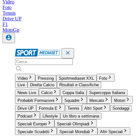
Video
Foto
Tennis
Drive UP
F1
MotoGp
Video
Pressing
Sportmediaset XXL
Foto
Live
Diretta Calcio
Risultati e Classifiche
News Live
Calcio
Coppa Italia
Supercoppa Italiana
Probabili Formazioni
Squadre
Mercato
Motori
Drive UP
Formula E
Tennis
Altri Sport
Sondaggi
Podcast
Lifestyle
Un libro a settimana
Speciali Europei
Speciali Olimpiadi
Speciale Scudetti
Speciali Mondiali
Altri Speciali