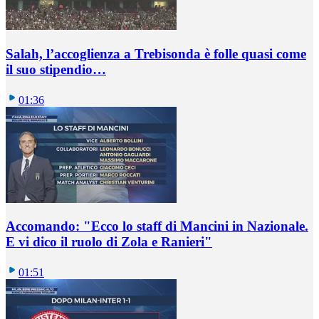
Salah, l’accoglienza a Trebisonda è folle quasi come
il suo stipendio…
01:36
Accomando: "Ecco lo staff di Mancini in Nazionale.
E vi dico il ruolo di Zola e Ranieri"
01:51