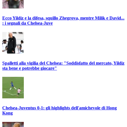
Ecco Yildiz e la difesa, squillo Zhegrova, mentre Milik e David...
: i segnali da Chelsea-Juve
Spalletti alla vigilia del Chelsea: "Soddisfatto del mercato, Yildiz
sta bene e potrebbe giocare"
Chelsea-Juventus 0-1: gli highlights dell'amichevole di Hong
Kong