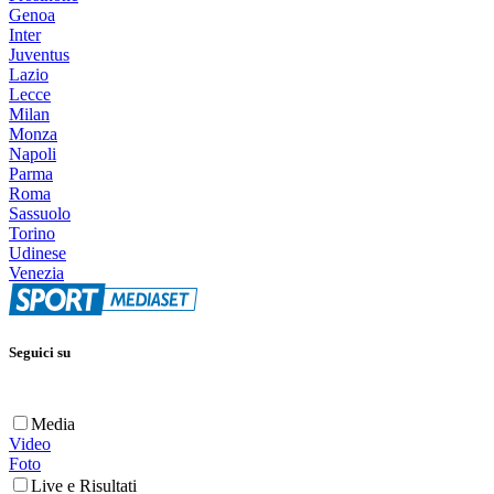
Genoa
Inter
Juventus
Lazio
Lecce
Milan
Monza
Napoli
Parma
Roma
Sassuolo
Torino
Udinese
Venezia
Seguici su
Media
Video
Foto
Live e Risultati