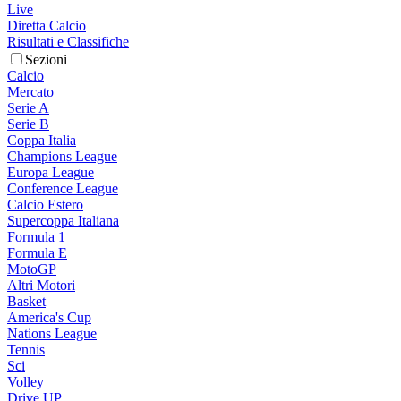
Live
Diretta Calcio
Risultati e Classifiche
Sezioni
Calcio
Mercato
Serie A
Serie B
Coppa Italia
Champions League
Europa League
Conference League
Calcio Estero
Supercoppa Italiana
Formula 1
Formula E
MotoGP
Altri Motori
Basket
America's Cup
Nations League
Tennis
Sci
Volley
Drive UP