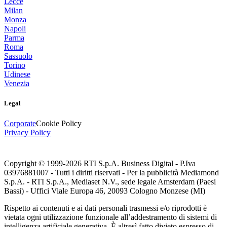
Lecce
Milan
Monza
Napoli
Parma
Roma
Sassuolo
Torino
Udinese
Venezia
Legal
Corporate
Cookie Policy
Privacy Policy
Copyright © 1999-
2026
RTI S.p.A. Business Digital - P.Iva
03976881007 - Tutti i diritti riservati - Per la pubblicità Mediamond
S.p.A. - RTI S.p.A., Mediaset N.V., sede legale Amsterdam (Paesi
Bassi) - Uffici Viale Europa 46, 20093 Cologno Monzese (MI)
Rispetto ai contenuti e ai dati personali trasmessi e/o riprodotti è
vietata ogni utilizzazione funzionale all’addestramento di sistemi di
intelligenza artificiale generativa. È altresì fatto divieto espresso di