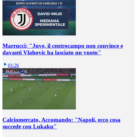
Marrucci: "Juve, il centrocampo non convince e
davanti Vlahovic ha lasciato un vuoto"
01:26
Calciomercato, Accomando: "Napoli, ecco cosa
succede con Lukaku"