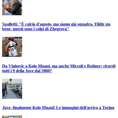
Spalletti: "È calcio d'agosto, ma siamo già squadra. Yildiz sta
bene, questi sono i colpi di Zhegrova"
Da Vlahovic a Kolo Muani, ma anche Miccoli e Bojinov: ricordi
tutti i 9 della Juve dal 2000?
Juve, finalmente Kolo Muani! Le immagini dell'arrivo a Torino