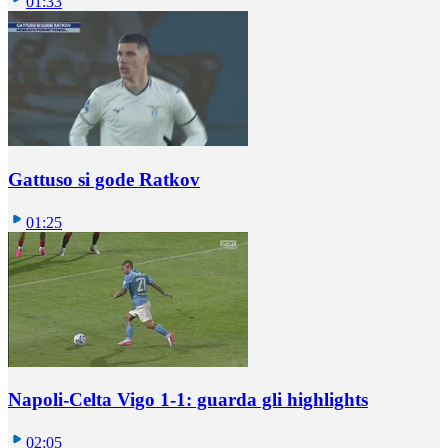
01:33
Gattuso si gode Ratkov
01:25
Napoli-Celta Vigo 1-1: guarda gli highlights
02:05