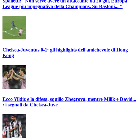
Spalletti: "Non serve avere un attaccante da 20 gol, Europa
League più impegnativa della Champions. Su Bastoni... "
Chelsea-Juventus 0-1: gli highlights dell'amichevole di Hong
Kong
Ecco Yildiz e la difesa, squillo Zhegrova, mentre Milik e David...
: i segnali da Chelsea-Juve