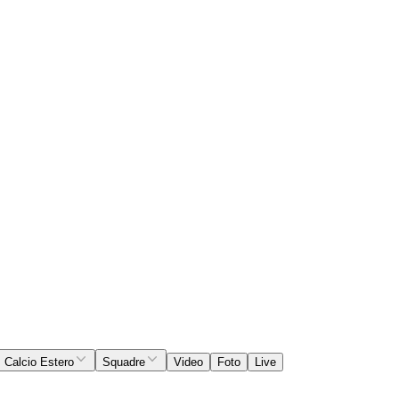
Calcio Estero
Squadre
Video
Foto
Live