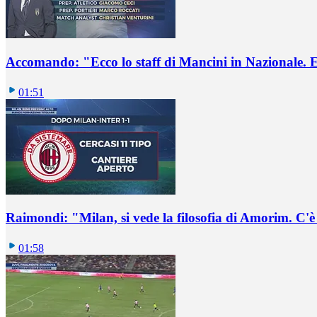
Accomando: "Ecco lo staff di Mancini in Nazionale. E 
01:51
Raimondi: "Milan, si vede la filosofia di Amorim. C'
01:58