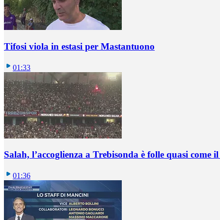
Tifosi viola in estasi per Mastantuono
01:33
Salah, l’accoglienza a Trebisonda è folle quasi come i
01:36