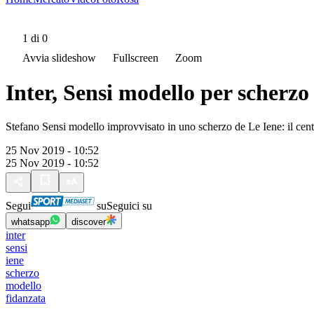
1
di 0
Avvia slideshow
Fullscreen
Zoom
Inter, Sensi modello per scherzo
Stefano Sensi modello improvvisato in uno scherzo de Le Iene: il centr
25 Nov 2019 - 10:52
25 Nov 2019 - 10:52
Segui
su
Seguici su
whatsapp
discover
inter
sensi
iene
scherzo
modello
fidanzata