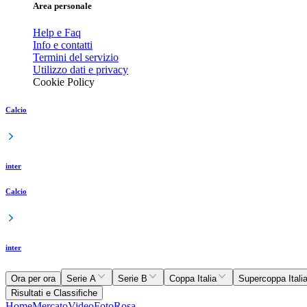
Area personale
Help e Faq
Info e contatti
Termini del servizio
Utilizzo dati e privacy
Cookie Policy
Calcio
inter
Calcio
inter
Ora per ora
Serie A
Serie B
Coppa Italia
Supercoppa Itali
Risultati e Classifiche
Home
Mercato
Video
Foto
Rosa