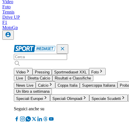
Video
Foto
Tennis
Drive UP
F1
MotoGp
Video
Pressing
Sportmediaset XXL
Foto
Live
Diretta Calcio
Risultati e Classifiche
News Live
Calcio
Coppa Italia
Supercoppa Italiana
Proba
Un libro a settimana
Speciali Europei
Speciali Olimpiadi
Speciale Scudetti
Seguici anche su