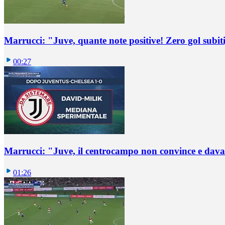
Marrucci: "Juve, quante note positive! Zero gol subiti,
00:27
Marrucci: "Juve, il centrocampo non convince e dava
01:26