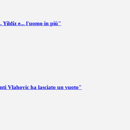
 Yildiz e... l'uomo in più"
nti Vlahovic ha lasciato un vuoto"