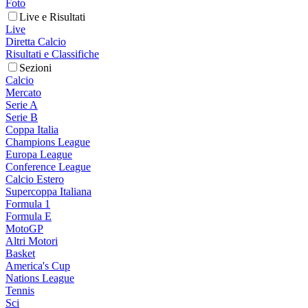
Foto
Live e Risultati
Live
Diretta Calcio
Risultati e Classifiche
Sezioni
Calcio
Mercato
Serie A
Serie B
Coppa Italia
Champions League
Europa League
Conference League
Calcio Estero
Supercoppa Italiana
Formula 1
Formula E
MotoGP
Altri Motori
Basket
America's Cup
Nations League
Tennis
Sci