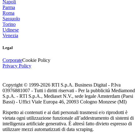
Napoli
Parma
Roma
Sassuolo
Torino
Udinese
Venezia
Legal
Corporate
Cookie Policy
Privacy Policy
Copyright © 1999-
2026
RTI S.p.A. Business Digital - P.Iva
03976881007 - Tutti i diritti riservati - Per la pubblicità Mediamond
S.p.A. - RTI S.p.A., Mediaset N.V., sede legale Amsterdam (Paesi
Bassi) - Uffici Viale Europa 46, 20093 Cologno Monzese (MI)
Rispetto ai contenuti e ai dati personali trasmessi e/o riprodotti è
vietata ogni utilizzazione funzionale all’addestramento di sistemi di
intelligenza artificiale generativa. È altresì fatto divieto espresso di
utilizzare mezzi automatizzati di data scraping.