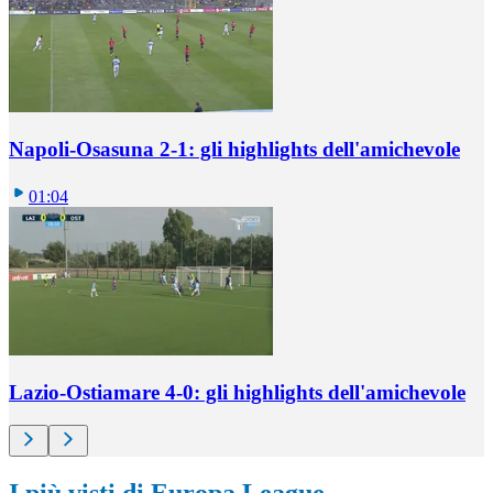
Napoli-Osasuna 2-1: gli highlights dell'amichevole
01:04
Lazio-Ostiamare 4-0: gli highlights dell'amichevole