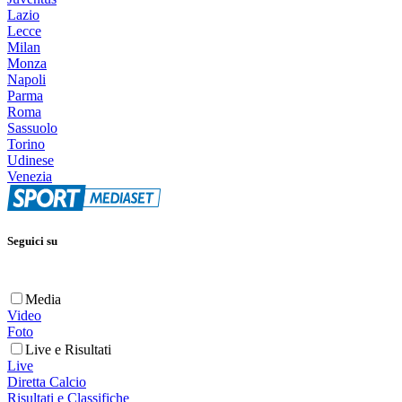
Lazio
Lecce
Milan
Monza
Napoli
Parma
Roma
Sassuolo
Torino
Udinese
Venezia
Seguici su
Media
Video
Foto
Live e Risultati
Live
Diretta Calcio
Risultati e Classifiche