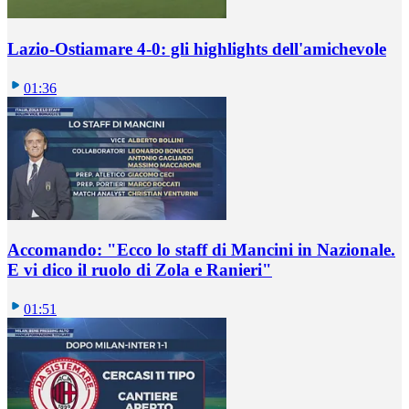
Lazio-Ostiamare 4-0: gli highlights dell'amichevole
01:36
Accomando: "Ecco lo staff di Mancini in Nazionale.
E vi dico il ruolo di Zola e Ranieri"
01:51