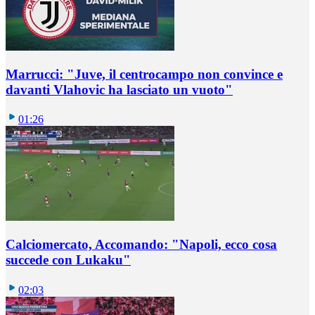
Marrucci: "Juve, il centrocampo non convince e
davanti Vlahovic ha lasciato un vuoto"
01:26
Calciomercato, Accomando: "Napoli, ecco cosa
succede con Lukaku"
02:03