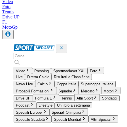
Video
Foto
Tennis
Drive UP
F1
MotoGp
Video
Pressing
Sportmediaset XXL
Foto
Live
Diretta Calcio
Risultati e Classifiche
News Live
Calcio
Coppa Italia
Supercoppa Italiana
Probabili Formazioni
Squadre
Mercato
Motori
Drive UP
Formula E
Tennis
Altri Sport
Sondaggi
Podcast
Lifestyle
Un libro a settimana
Speciali Europei
Speciali Olimpiadi
Speciale Scudetti
Speciali Mondiali
Altri Speciali