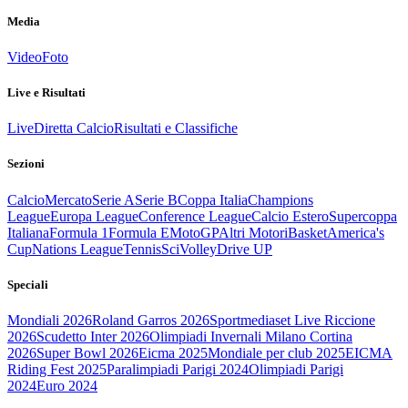
Media
Video
Foto
Live e Risultati
Live
Diretta Calcio
Risultati e Classifiche
Sezioni
Calcio
Mercato
Serie A
Serie B
Coppa Italia
Champions
League
Europa League
Conference League
Calcio Estero
Supercoppa
Italiana
Formula 1
Formula E
MotoGP
Altri Motori
Basket
America's
Cup
Nations League
Tennis
Sci
Volley
Drive UP
Speciali
Mondiali 2026
Roland Garros 2026
Sportmediaset Live Riccione
2026
Scudetto Inter 2026
Olimpiadi Invernali Milano Cortina
2026
Super Bowl 2026
Eicma 2025
Mondiale per club 2025
EICMA
Riding Fest 2025
Paralimpiadi Parigi 2024
Olimpiadi Parigi
2024
Euro 2024