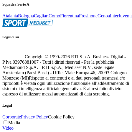
Squadra Serie A
Atalanta
Bologna
Cagliari
Como
Fiorentina
Frosinone
Genoa
Inter
Juvent
Seguici su
Copyright © 1999-
2026
RTI S.p.A. Business Digital -
P.Iva 03976881007 - Tutti i diritti riservati - Per la pubblicità
Mediamond S.p.A. - RTI S.p.A., Mediaset N.V., sede legale
Amsterdam (Paesi Bassi) - Uffici Viale Europa 46, 20093 Cologno
Monzese (MI)
Rispetto ai contenuti e ai dati personali trasmessi e/o
riprodotti è vietata ogni utilizzazione funzionale all’addestramento di
sistemi di intelligenza artificiale generativa. È altresì fatto divieto
espresso di utilizzare mezzi automatizzati di data scraping.
Legal
Corporate
Privacy Policy
Cookie Policy
Media
Video