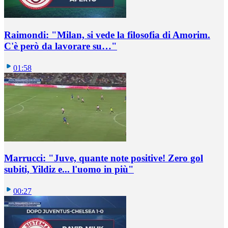
Raimondi: "Milan, si vede la filosofia di Amorim.
C'è però da lavorare su…"
01:58
Marrucci: "Juve, quante note positive! Zero gol
subiti, Yildiz e... l'uomo in più"
00:27