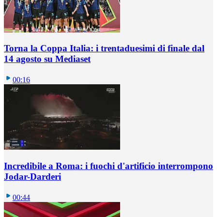
Torna la Coppa Italia: i trentaduesimi di finale dal
14 agosto su Mediaset
00:16
Incredibile a Roma: i fuochi d'artificio interrompono
Jodar-Darderi
00:44