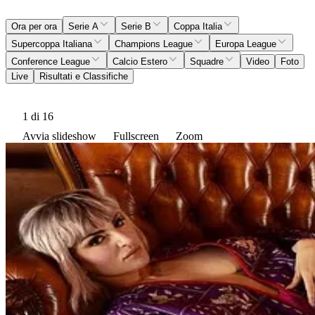
Ora per ora
Serie A
Serie B
Coppa Italia
Supercoppa Italiana
Champions League
Europa League
Conference League
Calcio Estero
Squadre
Video
Foto
Live
Risultati e Classifiche
1
di 16
Avvia slideshow
Fullscreen
Zoom