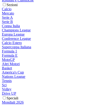
Risultati e Classifiche
Sezioni
Calcio
Mercato
Serie A
Serie B
Coppa Italia
Champions League
Europa League
Conference League
Calcio Estero
Supercoppa Italiana
Formula 1
Formula E
MotoGP
Altri Motori
Basket
America's Cup
Nations League
Tennis
Sci
Volley
Drive UP
Speciali
Mondiali 2026