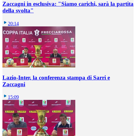
Zaccagni in esclusiva: "Siamo carichi, sarà la partita
della svolta"
20:14
Lazio-Inter, la conferenza stampa di Sarri e
Zaccagni
15:09