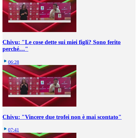
Chivu: "Le cose dette sui miei figli? Sono ferito
perché…"
06:28
Chivu: "Vincere due trofei non è mai scontato"
07:41