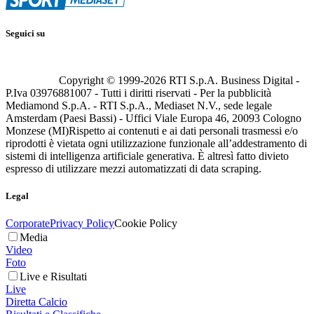
Seguici su
Copyright © 1999-
2026
RTI S.p.A. Business Digital -
P.Iva 03976881007 - Tutti i diritti riservati - Per la pubblicità
Mediamond S.p.A. - RTI S.p.A., Mediaset N.V., sede legale
Amsterdam (Paesi Bassi) - Uffici Viale Europa 46, 20093 Cologno
Monzese (MI)
Rispetto ai contenuti e ai dati personali trasmessi e/o
riprodotti è vietata ogni utilizzazione funzionale all’addestramento di
sistemi di intelligenza artificiale generativa. È altresì fatto divieto
espresso di utilizzare mezzi automatizzati di data scraping.
Legal
Corporate
Privacy Policy
Cookie Policy
Media
Video
Foto
Live e Risultati
Live
Diretta Calcio