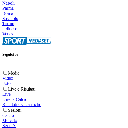
Napoli
Parma
Roma
Sassuolo
Torino
Udinese
Venezia
Seguici su
Media
Video
Foto
Live e Risultati
Live
Diretta Calcio
Risultati e Classifiche
Sezioni
Calcio
Mercato
Serie A