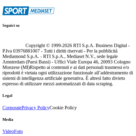
Seguici su
Copyright © 1999-
2026
RTI S.p.A. Business Digital -
P.Iva 03976881007 - Tutti i diritti riservati - Per la pubblicità
Mediamond S.p.A. - RTI S.p.A., Mediaset N.V., sede legale
Amsterdam (Paesi Bassi) - Uffici Viale Europa 46, 20093 Cologno
Monzese (MI)
Rispetto ai contenuti e ai dati personali trasmessi e/o
riprodotti è vietata ogni utilizzazione funzionale all’addestramento di
sistemi di intelligenza artificiale generativa. È altresì fatto divieto
espresso di utilizzare mezzi automatizzati di data scraping.
Legal
Corporate
Privacy Policy
Cookie Policy
Media
Video
Foto