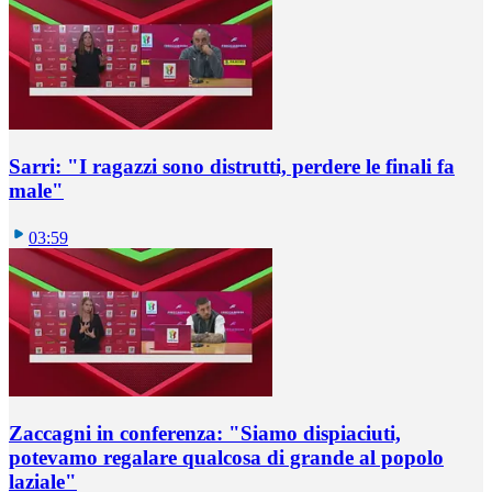
Sarri: "I ragazzi sono distrutti, perdere le finali fa
male"
03:59
Zaccagni in conferenza: "Siamo dispiaciuti,
potevamo regalare qualcosa di grande al popolo
laziale"