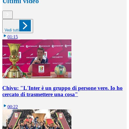
Ultimi video
Vedi tutti
01:15
Chivu: "L'Inter è un gruppo di persone vere. Io ho
cercato di trasmettere una cosa"
00:22