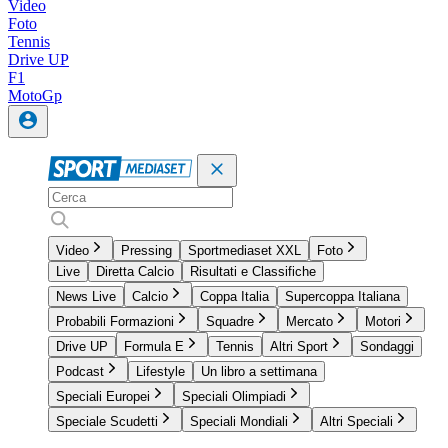
Video
Foto
Tennis
Drive UP
F1
MotoGp
Video
Pressing
Sportmediaset XXL
Foto
Live
Diretta Calcio
Risultati e Classifiche
News Live
Calcio
Coppa Italia
Supercoppa Italiana
Probabili Formazioni
Squadre
Mercato
Motori
Drive UP
Formula E
Tennis
Altri Sport
Sondaggi
Podcast
Lifestyle
Un libro a settimana
Speciali Europei
Speciali Olimpiadi
Speciale Scudetti
Speciali Mondiali
Altri Speciali