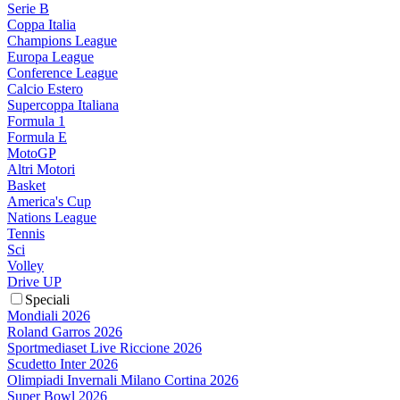
Serie B
Coppa Italia
Champions League
Europa League
Conference League
Calcio Estero
Supercoppa Italiana
Formula 1
Formula E
MotoGP
Altri Motori
Basket
America's Cup
Nations League
Tennis
Sci
Volley
Drive UP
Speciali
Mondiali 2026
Roland Garros 2026
Sportmediaset Live Riccione 2026
Scudetto Inter 2026
Olimpiadi Invernali Milano Cortina 2026
Super Bowl 2026