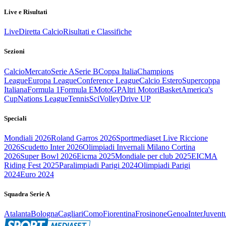
Live e Risultati
Live
Diretta Calcio
Risultati e Classifiche
Sezioni
Calcio
Mercato
Serie A
Serie B
Coppa Italia
Champions
League
Europa League
Conference League
Calcio Estero
Supercoppa
Italiana
Formula 1
Formula E
MotoGP
Altri Motori
Basket
America's
Cup
Nations League
Tennis
Sci
Volley
Drive UP
Speciali
Mondiali 2026
Roland Garros 2026
Sportmediaset Live Riccione
2026
Scudetto Inter 2026
Olimpiadi Invernali Milano Cortina
2026
Super Bowl 2026
Eicma 2025
Mondiale per club 2025
EICMA
Riding Fest 2025
Paralimpiadi Parigi 2024
Olimpiadi Parigi
2024
Euro 2024
Squadra Serie A
Atalanta
Bologna
Cagliari
Como
Fiorentina
Frosinone
Genoa
Inter
Juvent