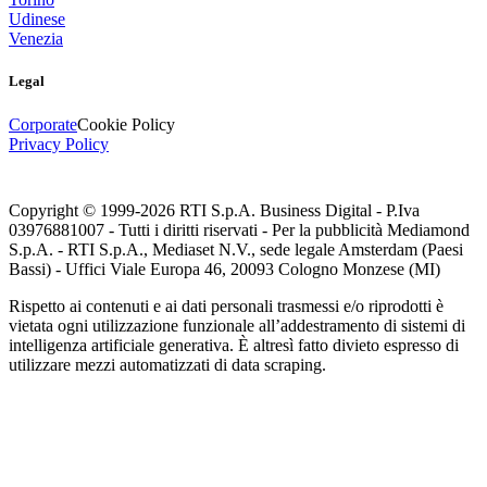
Udinese
Venezia
Legal
Corporate
Cookie Policy
Privacy Policy
Copyright © 1999-
2026
RTI S.p.A. Business Digital - P.Iva
03976881007 - Tutti i diritti riservati - Per la pubblicità Mediamond
S.p.A. - RTI S.p.A., Mediaset N.V., sede legale Amsterdam (Paesi
Bassi) - Uffici Viale Europa 46, 20093 Cologno Monzese (MI)
Rispetto ai contenuti e ai dati personali trasmessi e/o riprodotti è
vietata ogni utilizzazione funzionale all’addestramento di sistemi di
intelligenza artificiale generativa. È altresì fatto divieto espresso di
utilizzare mezzi automatizzati di data scraping.