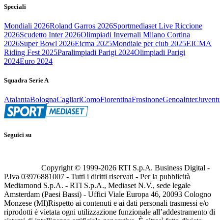
Speciali
Mondiali 2026
Roland Garros 2026
Sportmediaset Live Riccione
2026
Scudetto Inter 2026
Olimpiadi Invernali Milano Cortina
2026
Super Bowl 2026
Eicma 2025
Mondiale per club 2025
EICMA
Riding Fest 2025
Paralimpiadi Parigi 2024
Olimpiadi Parigi
2024
Euro 2024
Squadra Serie A
Atalanta
Bologna
Cagliari
Como
Fiorentina
Frosinone
Genoa
Inter
Juvent
Seguici su
Copyright © 1999-
2026
RTI S.p.A. Business Digital -
P.Iva 03976881007 - Tutti i diritti riservati - Per la pubblicità
Mediamond S.p.A. - RTI S.p.A., Mediaset N.V., sede legale
Amsterdam (Paesi Bassi) - Uffici Viale Europa 46, 20093 Cologno
Monzese (MI)
Rispetto ai contenuti e ai dati personali trasmessi e/o
riprodotti è vietata ogni utilizzazione funzionale all’addestramento di