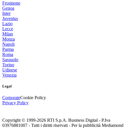
Frosinone
Genoa
Inter
Juventus
Lazio
Lecce
Milan
Monza
Napoli
Parma
Roma
Sassuolo
Torino
Udinese
Venezia
Legal
Corporate
Cookie Policy
Privacy Policy
Copyright © 1999-
2026
RTI S.p.A. Business Digital - P.Iva
03976881007 - Tutti i diritti riservati - Per la pubblicità Mediamond