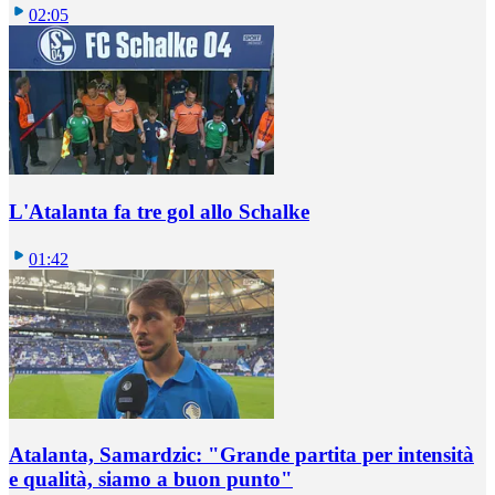
02:05
L'Atalanta fa tre gol allo Schalke
01:42
Atalanta, Samardzic: "Grande partita per intensità
e qualità, siamo a buon punto"