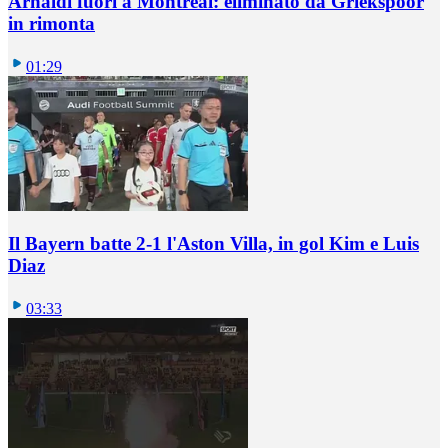
Arnaldi fuori a Montreal: eliminato da Griekspoor
in rimonta
01:29
Il Bayern batte 2-1 l'Aston Villa, in gol Kim e Luis
Diaz
03:33