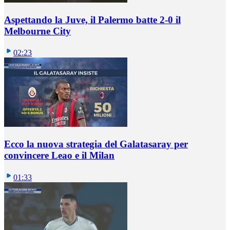
Aspettando la Juve, il Palermo batte 2-0 il
Melbourne City
02:23
Ecco la nuova strategia del Galatasaray per
convincere Leao e il Milan
01:33