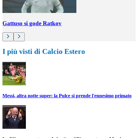
Gattuso si gode Ratkov
I più visti di Calcio Estero
Messi, altra notte super: la Pulce si prende l'ennesimo primato