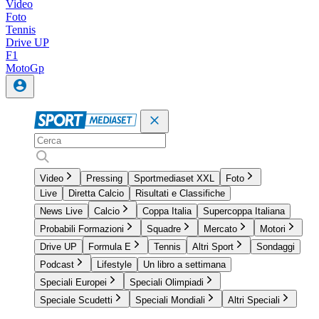
Video
Foto
Tennis
Drive UP
F1
MotoGp
Video
Pressing
Sportmediaset XXL
Foto
Live
Diretta Calcio
Risultati e Classifiche
News Live
Calcio
Coppa Italia
Supercoppa Italiana
Probabili Formazioni
Squadre
Mercato
Motori
Drive UP
Formula E
Tennis
Altri Sport
Sondaggi
Podcast
Lifestyle
Un libro a settimana
Speciali Europei
Speciali Olimpiadi
Speciale Scudetti
Speciali Mondiali
Altri Speciali