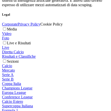
sistemi di intelligenza artificiale generativa. È altresì fatto divieto
espresso di utilizzare mezzi automatizzati di data scraping.
Legal
Corporate
Privacy Policy
Cookie Policy
Media
Video
Foto
Live e Risultati
Live
Diretta Calcio
Risultati e Classifiche
Sezioni
Calcio
Mercato
Serie A
Serie B
Coppa Italia
Champions League
Europa League
Conference League
Calcio Estero
Supercoppa Italiana
Formula 1