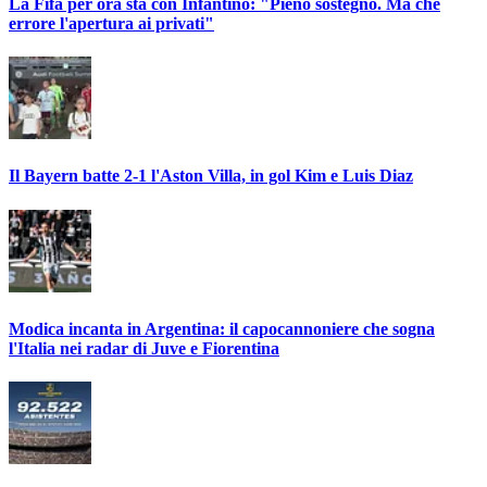
La Fifa per ora sta con Infantino: "Pieno sostegno. Ma che
errore l'apertura ai privati"
Il Bayern batte 2-1 l'Aston Villa, in gol Kim e Luis Diaz
Modica incanta in Argentina: il capocannoniere che sogna
l'Italia nei radar di Juve e Fiorentina