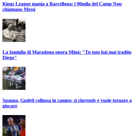
Kings League mania a Barcellona: i 90mila del Camp Nou
chiamano Messi
La famiglia di Maradona onora Minà: "Tu non hai mai tradito
Diego"
Spagna, Gudelj collassa in campo: si riprende e vuole tornare a
giocare