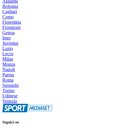
Atalanta
Bologna
Cagliari
Como
Fiorentina
Frosinone
Genoa
Inter
Juventus
Lazio
Lecce
Milan
Monza
Napoli
Parma
Roma
Sassuolo
Torino
Udinese
Venezia
Seguici su