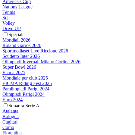
America's Cup
Nations League
Tennis
Sci
Volley
Drive UP
Speciali
Mondiali 2026
Roland Garros 2026
Sportmediaset Live Riccione 2026
Scudetto Inter 2026
Olimpiadi Invernali Milano Cortina 2026
Super Bowl 2026
Eicma 2025
Mondiale per club 2025
EICMA Riding Fest 2025
Paralimpiadi Parigi 2024
Olimpiadi Parigi 2024
Euro 2024
Squadra Serie A
Atalanta
Bologna
Cagliari
Como
Fiorentina