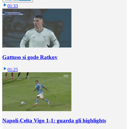
01:33
Gattuso si gode Ratkov
01:25
Napoli-Celta Vigo 1-1: guarda gli highlights