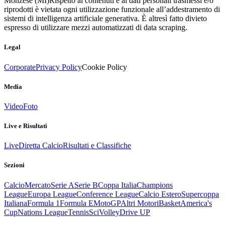
Monzese (MI)
Rispetto ai contenuti e ai dati personali trasmessi e/o
riprodotti è vietata ogni utilizzazione funzionale all’addestramento di
sistemi di intelligenza artificiale generativa. È altresì fatto divieto
espresso di utilizzare mezzi automatizzati di data scraping.
Legal
Corporate
Privacy Policy
Cookie Policy
Media
Video
Foto
Live e Risultati
Live
Diretta Calcio
Risultati e Classifiche
Sezioni
Calcio
Mercato
Serie A
Serie B
Coppa Italia
Champions
League
Europa League
Conference League
Calcio Estero
Supercoppa
Italiana
Formula 1
Formula E
MotoGP
Altri Motori
Basket
America's
Cup
Nations League
Tennis
Sci
Volley
Drive UP