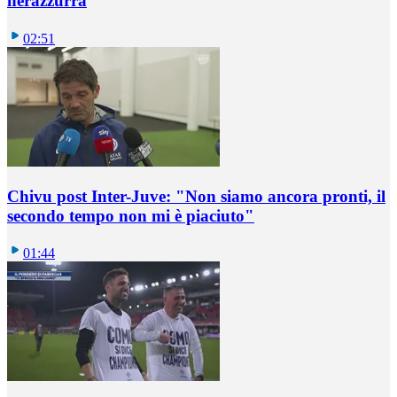
nerazzurra
02:51
Chivu post Inter-Juve: "Non siamo ancora pronti, il
secondo tempo non mi è piaciuto"
01:44