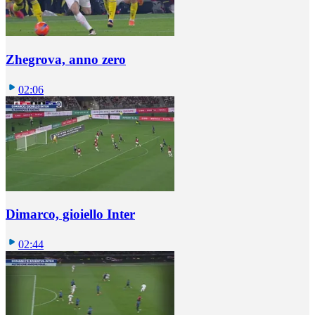
Zhegrova, anno zero
02:06
Dimarco, gioiello Inter
02:44