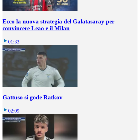
Ecco la nuova strategia del Galatasaray per
convincere Leao e il Milan
01:33
Gattuso si gode Ratkov
02:09