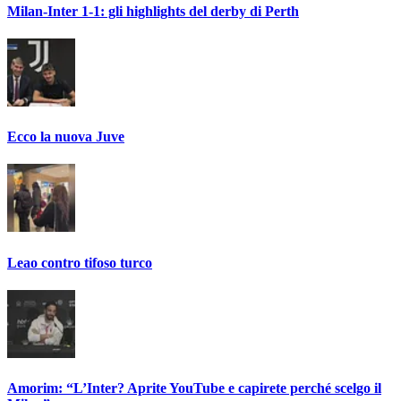
Milan-Inter 1-1: gli highlights del derby di Perth
Ecco la nuova Juve
Leao contro tifoso turco
Amorim: “L’Inter? Aprite YouTube e capirete perché scelgo il