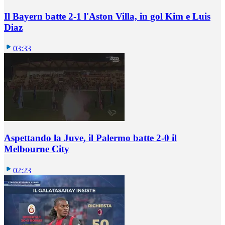
Il Bayern batte 2-1 l'Aston Villa, in gol Kim e Luis
Diaz
03:33
Aspettando la Juve, il Palermo batte 2-0 il
Melbourne City
02:23