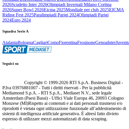
2026
Scudetto Inter 2026
Olimpiadi Invernali Milano Cortina
2026
Super Bowl 2026
Eicma 2025
Mondiale per club 2025
EICMA
Riding Fest 2025
Paralimpiadi Parigi 2024
Olimpiadi Parigi
2024
Euro 2024
Squadra Serie A
Atalanta
Bologna
Cagliari
Como
Fiorentina
Frosinone
Genoa
Inter
Juvent
Seguici su
Copyright © 1999-
2026
RTI S.p.A. Business Digital -
P.Iva 03976881007 - Tutti i diritti riservati - Per la pubblicità
Mediamond S.p.A. - RTI S.p.A., Mediaset N.V., sede legale
Amsterdam (Paesi Bassi) - Uffici Viale Europa 46, 20093 Cologno
Monzese (MI)
Rispetto ai contenuti e ai dati personali trasmessi e/o
riprodotti è vietata ogni utilizzazione funzionale all’addestramento di
sistemi di intelligenza artificiale generativa. È altresì fatto divieto
espresso di utilizzare mezzi automatizzati di data scraping.