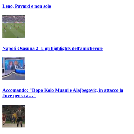
Leao, Pavard e non solo
Napoli-Osasuna 2-1: gli highlights dell'amichevole
Accomando: "Dopo Kolo Muani e Alajbegovic, in attacco la
Juve pensa a…"