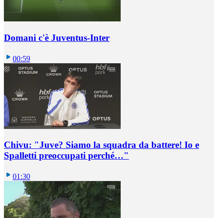
Domani c'è Juventus-Inter
00:59
Chivu: "Juve? Siamo la squadra da battere! Io e
Spalletti preoccupati perché…"
01:30