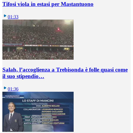
Tifosi viola in estasi per Mastantuono
01:33
Salah, l’accoglienza a Trebisonda è folle quasi come
il suo stipendio…
01:36