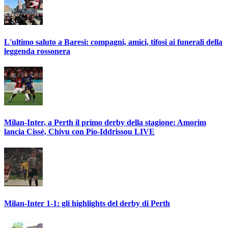
L'ultimo saluto a Baresi: compagni, amici, tifosi ai funerali della
leggenda rossonera
Milan-Inter, a Perth il primo derby della stagione: Amorim
lancia Cissè, Chivu con Pio-Iddrissou LIVE
Milan-Inter 1-1: gli highlights del derby di Perth