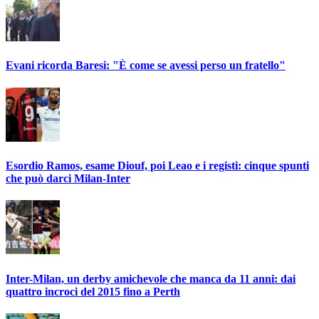
Evani ricorda Baresi: "È come se avessi perso un fratello"
Esordio Ramos, esame Diouf, poi Leao e i registi: cinque spunti
che può darci Milan-Inter
Inter-Milan, un derby amichevole che manca da 11 anni: dai
quattro incroci del 2015 fino a Perth