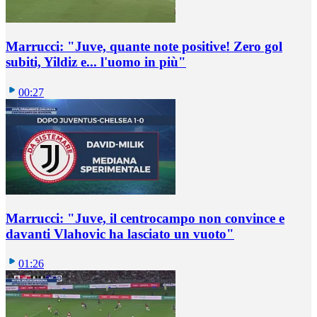
Marrucci: "Juve, quante note positive! Zero gol
subiti, Yildiz e... l'uomo in più"
00:27
Marrucci: "Juve, il centrocampo non convince e
davanti Vlahovic ha lasciato un vuoto"
01:26