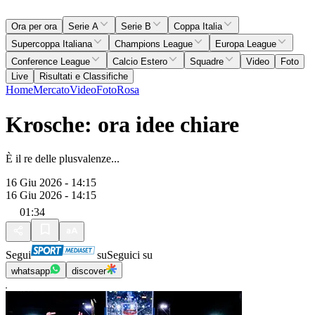
Ora per ora
Serie A
Serie B
Coppa Italia
Supercoppa Italiana
Champions League
Europa League
Conference League
Calcio Estero
Squadre
Video
Foto
Live
Risultati e Classifiche
Home
Mercato
Video
Foto
Rosa
Krosche: ora idee chiare
È il re delle plusvalenze...
16 Giu 2026 - 14:15
16 Giu 2026 - 14:15
01:34
Segui
su
Seguici su
whatsapp
discover