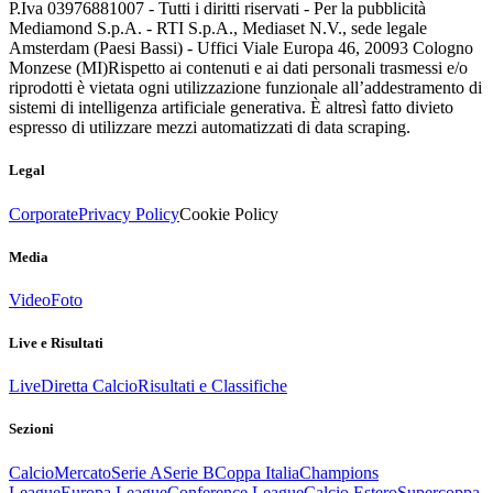
P.Iva 03976881007 - Tutti i diritti riservati - Per la pubblicità
Mediamond S.p.A. - RTI S.p.A., Mediaset N.V., sede legale
Amsterdam (Paesi Bassi) - Uffici Viale Europa 46, 20093 Cologno
Monzese (MI)
Rispetto ai contenuti e ai dati personali trasmessi e/o
riprodotti è vietata ogni utilizzazione funzionale all’addestramento di
sistemi di intelligenza artificiale generativa. È altresì fatto divieto
espresso di utilizzare mezzi automatizzati di data scraping.
Legal
Corporate
Privacy Policy
Cookie Policy
Media
Video
Foto
Live e Risultati
Live
Diretta Calcio
Risultati e Classifiche
Sezioni
Calcio
Mercato
Serie A
Serie B
Coppa Italia
Champions
League
Europa League
Conference League
Calcio Estero
Supercoppa