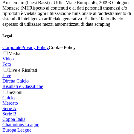
Amsterdam (Paesi Bassi) - Uffici Viale Europa 46, 20093 Cologno
Monzese (MI)
Rispetto ai contenuti e ai dati personali trasmessi e/o
riprodotti è vietata ogni utilizzazione funzionale all’addestramento di
sistemi di intelligenza artificiale generativa. È altresì fatto divieto
espresso di utilizzare mezzi automatizzati di data scraping.
Legal
Corporate
Privacy Policy
Cookie Policy
Media
Video
Foto
Live e Risultati
Live
Diretta Calcio
Risultati e Classifiche
Sezioni
Calcio
Mercato
Serie A
Serie B
Coppa Italia
Champions League
Europa League