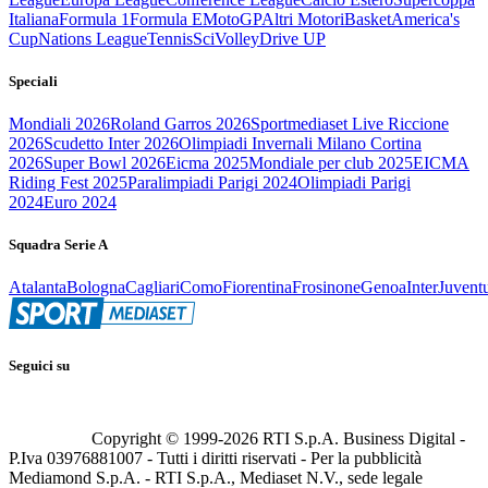
Italiana
Formula 1
Formula E
MotoGP
Altri Motori
Basket
America's
Cup
Nations League
Tennis
Sci
Volley
Drive UP
Speciali
Mondiali 2026
Roland Garros 2026
Sportmediaset Live Riccione
2026
Scudetto Inter 2026
Olimpiadi Invernali Milano Cortina
2026
Super Bowl 2026
Eicma 2025
Mondiale per club 2025
EICMA
Riding Fest 2025
Paralimpiadi Parigi 2024
Olimpiadi Parigi
2024
Euro 2024
Squadra Serie A
Atalanta
Bologna
Cagliari
Como
Fiorentina
Frosinone
Genoa
Inter
Juvent
Seguici su
Copyright © 1999-
2026
RTI S.p.A. Business Digital -
P.Iva 03976881007 - Tutti i diritti riservati - Per la pubblicità
Mediamond S.p.A. - RTI S.p.A., Mediaset N.V., sede legale