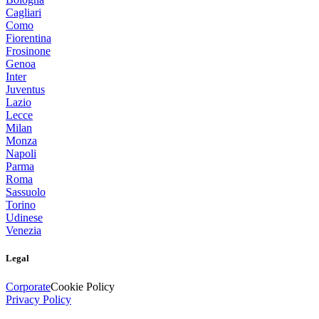
Cagliari
Como
Fiorentina
Frosinone
Genoa
Inter
Juventus
Lazio
Lecce
Milan
Monza
Napoli
Parma
Roma
Sassuolo
Torino
Udinese
Venezia
Legal
Corporate
Cookie Policy
Privacy Policy