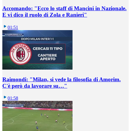
Accomando: "Ecco lo staff di Mancini in Nazionale.
E vi dico il ruolo di Zola e Ranieri"
01:51
Raimondi: "Milan, si vede la filosofia di Amorim.
C'è però da lavorare su…"
01:58