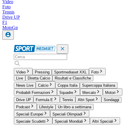
Video
Foto
Tennis
Drive UP
F1
MotoGp
Video
Pressing
Sportmediaset XXL
Foto
Live
Diretta Calcio
Risultati e Classifiche
News Live
Calcio
Coppa Italia
Supercoppa Italiana
Probabili Formazioni
Squadre
Mercato
Motori
Drive UP
Formula E
Tennis
Altri Sport
Sondaggi
Podcast
Lifestyle
Un libro a settimana
Speciali Europei
Speciali Olimpiadi
Speciale Scudetti
Speciali Mondiali
Altri Speciali