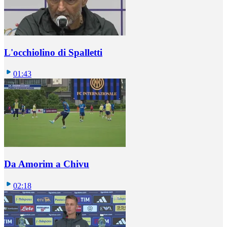
L'occhiolino di Spalletti
01:43
Da Amorim a Chivu
02:18