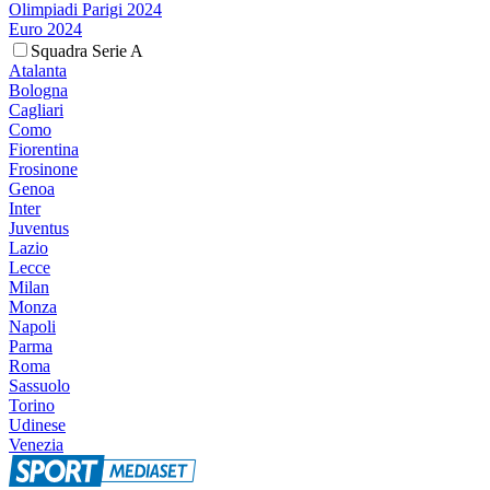
Olimpiadi Parigi 2024
Euro 2024
Squadra Serie A
Atalanta
Bologna
Cagliari
Como
Fiorentina
Frosinone
Genoa
Inter
Juventus
Lazio
Lecce
Milan
Monza
Napoli
Parma
Roma
Sassuolo
Torino
Udinese
Venezia