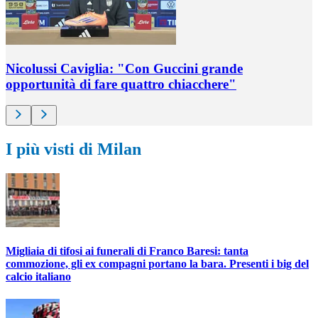
Nicolussi Caviglia: "Con Guccini grande
opportunità di fare quattro chiacchere"
I più visti di Milan
Migliaia di tifosi ai funerali di Franco Baresi: tanta
commozione, gli ex compagni portano la bara. Presenti i big del
calcio italiano